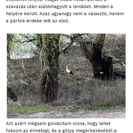
szavazás után alábbhagyott a lendület. Minden a
helyére került. Azaz ugyanúgy nem a választó, hanem
a pártok érdeke lett az első.
Azt azért mégsem gondoltam volna, hogy lehet
fokozni az elmebajt, és a gólya megérkezéséből is