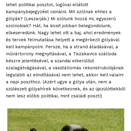
lehet politikai posztot, logóval ellátott
kampánybejegyzést csinálni. Mit szólnak ehhez a
gólyák? (Leszarják.) Mi szólunk hozzá mi, egyszerű
szolnokiak? Hát, ha kicsit jobban belegondolunk,
elkeseredünk. Nagy lehet ott a baj, ahol eredmények
és tervek felmutatása helyett a megérkező gólyával
kell kampányolni. Persze, ha a strand átadásával, a
művártorony megnyitásával, a Tiszakavics szálloda
készre jelentésével, a szandai elkerülőút
szalagátvágásával, a vasútállomás rekonstrukciójának
legalább az elindításával nem lehet, akkor kell valami
a napi poszthoz. (Azért ugye a gólya után, nem a
szülészeti gólyahírek következnek, és az újszülöttekből
nem lesz előbb politikai, mint családi poszt!)