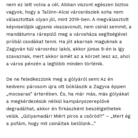
blogSZOLNOK
nem ez lett volna a cél. Abban viszont egészen biztos
szubjektív élményportál
vagyok, hogy a Tallinn-Alcsi városrésziek soha nem
választottak olyan jól, mint 2019-ben. A megválasztott
képviselőjük ugyanis visszavonult, nem csinál semmit, a
mandátumra rárepülő meg a városháza segítségével
próbál csodákat tenni. Ha jót akarnak maguknak a
Zagyván túli városrész lakói, akkor június 9-én is így
szavaznak, mert akkor ismét az a körzet lesz az, ahol
a város pénzén a legtöbb minden történik.
De ne feledkezzünk meg a gólyáról sem! Az én
kedvenc párosom újra ott bóklászik a Zagyva éppen
„mocsaras” árterében. És, ha már más, más gólyákat
ELŐFIZETÉS
a megkérdezésük nélkül kampányszereplővé
degradálhat, akkor én firkászként beszélgethetek
velük. „Gólyamadár! Miért piros a csőröd?” – „Mert ég
a pofám, hogy mit csináltak belőlünk…”
Hasznos