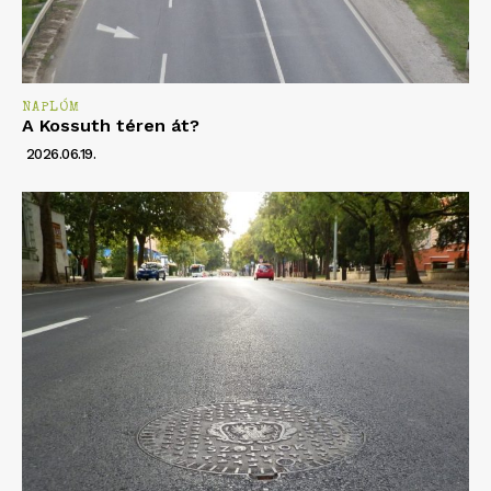
NAPLÓM
A Kossuth téren át?
2026.06.19.