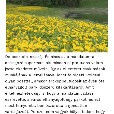
De posztolni muszáj. És nincs az a mandátumra
ácsingózó superman, aki minden napra tudna valami
jócselekedetet művelni, így az ellentétet csak mások
munkájának a lenyúlásával lehet feloldani. Például
olyan poszttal, amikor arcképpel tudósít az évek óta
elhanyagolt park időszerű kitakarításáról. Amit
értelmezhetek úgy is, hogy a mandátumvadász
észrevette, a város elhanyagolt egy parkot, és ezt
most felnyomta, bemószerolta a gondatlan
városgazdát. Persze, nem vagyok hülye, tudom, hogy