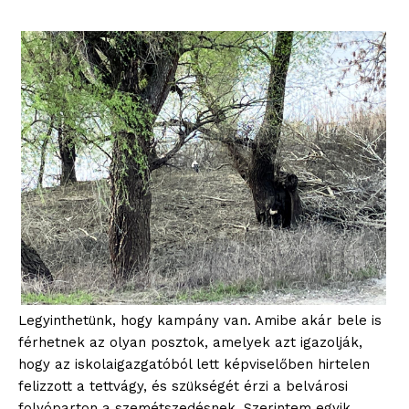
Legyinthetünk, hogy kampány van. Amibe akár bele is
férhetnek az olyan posztok, amelyek azt igazolják,
hogy az iskolaigazgatóból lett képviselőben hirtelen
felizzott a tettvágy, és szükségét érzi a belvárosi
folyóparton a szemétszedésnek. Szerintem egyik