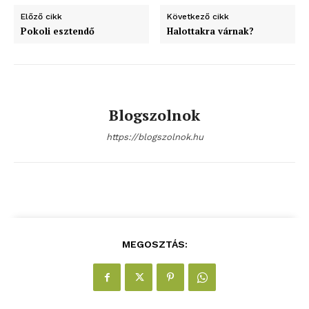
bSZ fiók
Előző cikk
Következő cikk
Előfizetés
Pokoli esztendő
Halottakra várnak?
Kapcsolat
Adatkezelési tájékoztató
Hirdetés
Blogszolnok
https://blogszolnok.hu
MEGOSZTÁS: