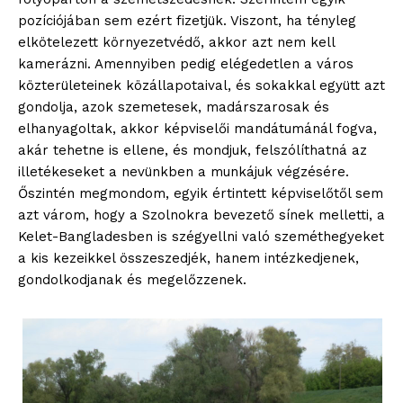
pozíciójában sem ezért fizetjük. Viszont, ha tényleg
elkötelezett környezetvédő, akkor azt nem kell
kamerázni. Amennyiben pedig elégedetlen a város
közterületeinek közállapotaival, és sokakkal együtt azt
gondolja, azok szemetesek, madárszarosak és
elhanyagoltak, akkor képviselői mandátumánál fogva,
akár tehetne is ellene, és mondjuk, felszólíthatná az
illetékeseket a nevünkben a munkájuk végzésére.
Őszintén megmondom, egyik értintett képviselőtől sem
azt várom, hogy a Szolnokra bevezető sínek melletti, a
Kelet-Bangladesben is szégyellni való szeméthegyeket
a kis kezeikkel összeszedjék, hanem intézkedjenek,
gondolkodjanak és megelőzzenek.