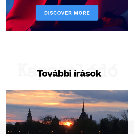
Kapcsolódó
További írások