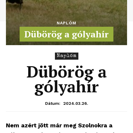
NAPLÓM
Dübörög a gólyahír
Naplóm
Dübörög a
gólyahír
2024.03.26.
Dátum:
Nem azért jött már meg Szolnokra a