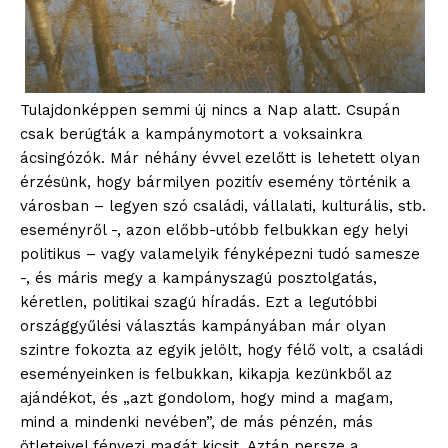
Tulajdonképpen semmi új nincs a Nap alatt. Csupán
csak berúgták a kampánymotort a voksainkra
ácsingózók. Már néhány évvel ezelőtt is lehetett olyan
érzésünk, hogy bármilyen pozitív esemény történik a
városban – legyen szó családi, vállalati, kulturális, stb.
eseményről -, azon előbb-utóbb felbukkan egy helyi
politikus – vagy valamelyik fényképezni tudó samesze
-, és máris megy a kampányszagú posztolgatás,
kéretlen, politikai szagú híradás. Ezt a legutóbbi
országgyűlési választás kampányában már olyan
szintre fokozta az egyik jelölt, hogy félő volt, a családi
eseményeinken is felbukkan, kikapja kezünkből az
ajándékot, és „azt gondolom, hogy mind a magam,
mind a mindenki nevében”, de más pénzén, más
ötleteivel fényezi magát kicsit. Aztán persze a