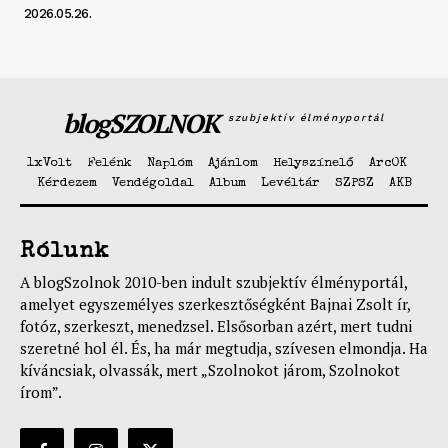
2026.05.26.
blogSZOLNOK
szubjektív élményportál
1xVolt
Felénk
Naplóm
Ajánlom
Helyszínelő
ArcOK
Kérdezem
Vendégoldal
Album
Levéltár
SZPSZ
AKB
Rólunk
A blogSzolnok 2010-ben indult szubjektív élményportál,
amelyet egyszemélyes szerkesztőségként Bajnai Zsolt ír,
fotóz, szerkeszt, menedzsel. Elsősorban azért, mert tudni
szeretné hol él. És, ha már megtudja, szívesen elmondja. Ha
kíváncsiak, olvassák, mert „Szolnokot járom, Szolnokot
írom”.