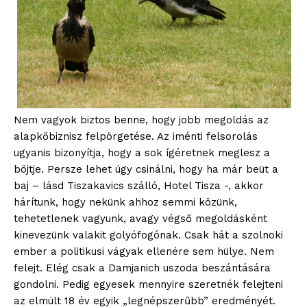
Nem vagyok biztos benne, hogy jobb megoldás az
alapkőbiznisz felpörgetése. Az iménti felsorolás
ugyanis bizonyítja, hogy a sok ígéretnek meglesz a
böjtje. Persze lehet úgy csinálni, hogy ha már beüt a
baj – lásd Tiszakavics szálló, Hotel Tisza -, akkor
hárítunk, hogy nekünk ahhoz semmi közünk,
tehetetlenek vagyunk, avagy végső megoldásként
kinevezünk valakit golyófogónak. Csak hát a szolnoki
ember a politikusi vágyak ellenére sem hülye. Nem
felejt. Elég csak a Damjanich uszoda beszántására
gondolni. Pedig egyesek mennyire szeretnék felejteni
az elmúlt 18 év egyik „legnépszerűbb” eredményét.