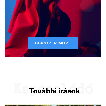
Kapcsolódó
További írások