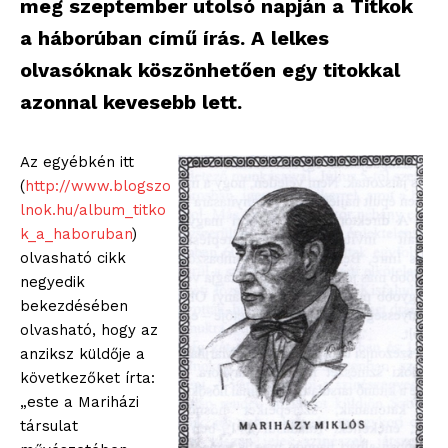
meg szeptember utolsó napján a Titkok
a háborúban című írás. A lelkes
olvasóknak köszönhetően egy titokkal
azonnal kevesebb lett.
Az egyébkén itt
(
http://www.blogszo
lnok.hu/album_titko
k_a_haboruban
)
olvasható cikk
negyedik
bekezdésében
olvasható, hogy az
anziksz küldője a
következőket írta:
„este a Mariházi
társulat