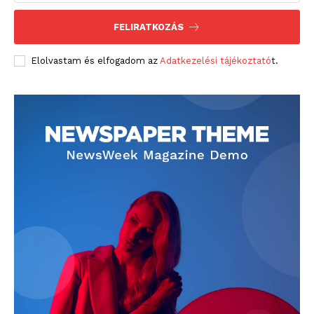
FELIRATKOZÁS
Elolvastam és elfogadom az
Adatkezelési tájékoztató
t.
ELŐFIZETÉS
Hasznos
bSZ fiók
Előfizetés
Kapcsolat
Adatkezelési tájékoztató
Hirdetés