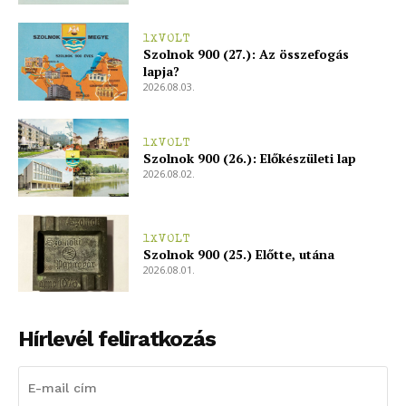
1XVOLT
Szolnok 900 (27.): Az összefogás
lapja?
2026.08.03.
1XVOLT
Szolnok 900 (26.): Előkészületi lap
2026.08.02.
1XVOLT
Szolnok 900 (25.) Előtte, utána
2026.08.01.
blogSZOLNOK
szubjektív élményportál
Hírlevél feliratkozás