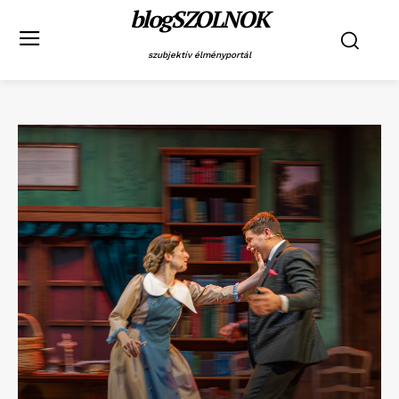
blogSZOLNOK
szubjektív élményportál