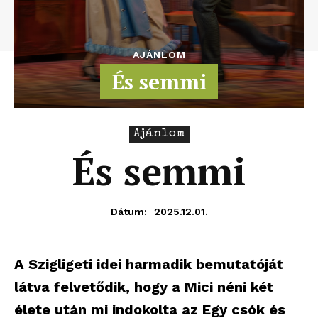
AJÁNLOM
És semmi
Ajánlom
És semmi
2025.12.01.
Dátum:
A Szigligeti idei harmadik bemutatóját
látva felvetődik, hogy a Mici néni két
élete után mi indokolta az Egy csók és