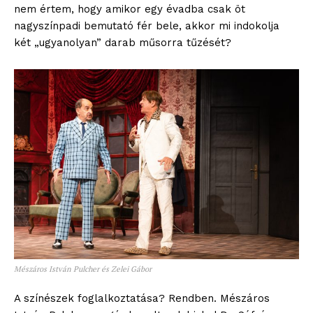
nem értem, hogy amikor egy évadba csak öt
nagyszínpadi bemutató fér bele, akkor mi indokolja
két „ugyanolyan” darab műsorra tűzését?
Mészáros István Pulcher és Zelei Gábor
A színészek foglalkoztatása? Rendben. Mészáros