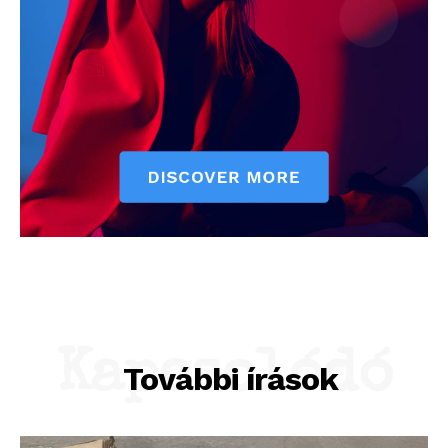
Kapcsolódó
További írások