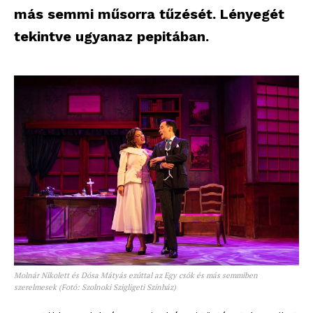
más semmi műsorra tűzését. Lényegét
tekintve ugyanaz pepitában.
Molnár Nikolett és Dósa Mátyás ezúttal az Egy csók és más semmiben
szerelmesek (Fotó: Szolnoki Szigligeti Színház)