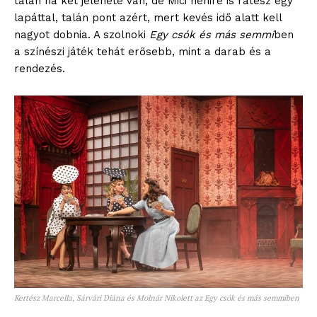
talán ha két jelenete van, de Mici nénire is rátesz egy
lapáttal, talán pont azért, mert kevés idő alatt kell
nagyot dobnia. A szolnoki
Egy csók és más semmi
ben
a színészi játék tehát erősebb, mint a darab és a
rendezés.
Kertész Marcella, Sárvári Diána és Molnár Nikolett az Egy csók és más semmiben