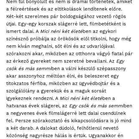
Nem túl bonyolult és nem is drámai történetek, amiket
a félreértések és az eltitkolások lendítenek előre.
Két-két szerelmes pár boldogságához vezető rögös
útjai. Egy-egy korszak slágerré lett, filmbetétként is
ismert dalai. A
Mici néni két életé
ben az egykori
színésznő próbálja az örökösök elől titkolni, hogy még
nem kíván meghalni, sőt élni és az udvarlójával
szórakozni akar, miközben az otthonra vágyó fiatal pár
az érkező gyereket nem szeretné bevallani. Az
Egy
csók és más semmi
ben a válni készülő szépasszony
akar asszonyhoz méltóan élni, és beleszeret egy
titokzatos férfiba, miközben az ügyvédbojtár és a
szolgálólány a gyerekük és a maguk sorsát
igyekeznek rendezni. A
Mici néni két életé
ben a
hatvanas évek slágerei, az
Egy csók és más semmi
ben
a negyvenes évek filmslágerré lett dalai csendülnek
fel. Persze szórakoztató és kikapcsolódásra is jó mind
a két darab. A dalokat dúdoló, felhőtlenül nevető
közönség nagyrésze hálás is értük. Ugyanakkor én