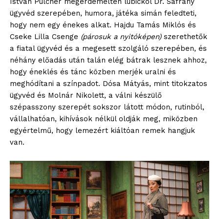
István Pulcher megérdemelten lubickol Dr. Sáfrány
ügyvéd szerepében, humora, játéka simán feledteti,
hogy nem egy énekes alkat. Hajdu Tamás Miklós és
Cseke Lilla Csenge
(párosuk a nyitóképen)
szerethetők
a fiatal ügyvéd és a megesett szolgáló szerepében, és
néhány előadás után talán elég bátrak lesznek ahhoz,
hogy éneklés és tánc közben merjék uralni és
meghódítani a színpadot. Dósa Mátyás, mint titokzatos
ügyvéd és Molnár Nikolett, a válni készülő
szépasszony szerepét sokszor látott módon, rutinból,
vállalhatóan, kihívások nélkül oldják meg, miközben
egyértelmű, hogy lemezért kiáltóan remek hangjuk
van.