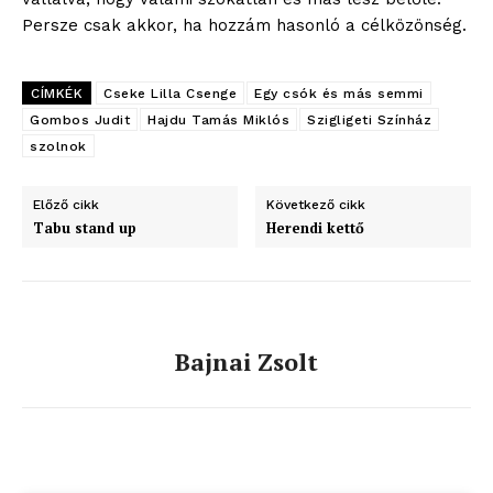
Persze csak akkor, ha hozzám hasonló a célközönség.
blogSZOLNOK
CÍMKÉK
Cseke Lilla Csenge
Egy csók és más semmi
szubjektív élményportál
Gombos Judit
Hajdu Tamás Miklós
Szigligeti Színház
szolnok
Előző cikk
Következő cikk
Tabu stand up
Herendi kettő
Bajnai Zsolt
ELŐFIZETÉS