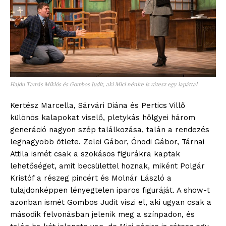
Hajdu Tamás Miklós és Gombos Judit, aki Mici nénire is rátesz egy lapáttal
Kertész Marcella, Sárvári Diána és Pertics Villő
különös kalapokat viselő, pletykás hölgyei három
generáció nagyon szép találkozása, talán a rendezés
legnagyobb ötlete. Zelei Gábor, Ónodi Gábor, Tárnai
Attila ismét csak a szokásos figurákra kaptak
lehetőséget, amit becsülettel hoznak, miként Polgár
Kristóf a részeg pincért és Molnár László a
tulajdonképpen lényegtelen iparos figuráját. A show-t
azonban ismét Gombos Judit viszi el, aki ugyan csak a
második felvonásban jelenik meg a színpadon, és