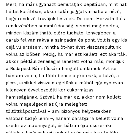
Mert, ha már ugyanazt bemutatják pepitában, mint hat
héttel korábban, akkor talán joggal várhatta a néző,
hogy rendezői truvájok lesznek. De nem. Horváth Illés
rendezésében semmi újdonság, semmi meglepetés,
minden kiszámítható, előre tudható, lényegében a
darab fel van rakva a színpadra és pont. Volt is egy kis
déjá vú érzésem, mintha öt-hat évet visszarepültünk
volna az időben. Pedig, ha már ezt kellett, ezt akarták,
akkor például zeneileg is lehetett volna más, mondjuk
a Budapest Bár stílusára hangolt dallamok. Azt se
bántam volna, ha több benne a groteszk, a túlzó, a
giccs, amikkel visszaintegetünk a mából egy nyolcvan-
kilencven évvel ezelőtti kor cukormázas
hamisságának. Szóval, ha már ez, akkor nem kellett
volna megelégedni az újra melegített
töltöttkáposztával – ami bizonyos helyzetekben
valóban tud jó lenni –, hanem darabjaira kellett volna
szedni az alapanyagot, és bátran újra összerakni,
vállalva, hogy valami szokatlan és más lesz belőle.