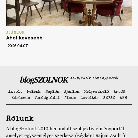
AJÁNLOM
Ahol kevesebb
2026.04.07.
blogSZOLNOK
szubjektív élményportál
1xVolt
Felénk
Naplóm
Ajánlom
Helyszínelő
ArcOK
Kérdezem
Vendégoldal
Album
Levéltár
SZPSZ
AKB
Rólunk
A blogSzolnok 2010-ben indult szubjektív élményportál,
amelyet egyszemélyes szerkesztőségként Bajnai Zsolt ír,