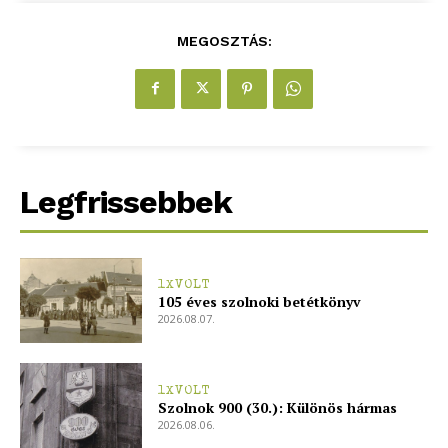
Hasznos
MEGOSZTÁS:
bSZ fiók
Előfizetés
Kapcsolat
Adatkezelési tájékoztató
Legfrissebbek
Hirdetés
1XVOLT
105 éves szolnoki betétkönyv
2026.08.07.
1XVOLT
Szolnok 900 (30.): Különös hármas
2026.08.06.