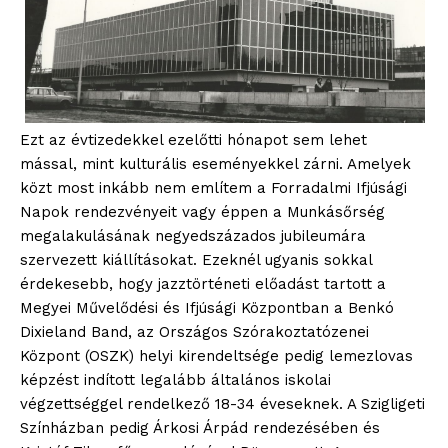
Ezt az évtizedekkel ezelőtti hónapot sem lehet
mással, mint kulturális eseményekkel zárni. Amelyek
közt most inkább nem említem a Forradalmi Ifjúsági
Napok rendezvényeit vagy éppen a Munkásőrség
megalakulásának negyedszázados jubileumára
szervezett kiállításokat. Ezeknél ugyanis sokkal
érdekesebb, hogy jazztörténeti előadást tartott a
Megyei Művelődési és Ifjúsági Központban a Benkó
Dixieland Band, az Országos Szórakoztatózenei
Központ (OSZK) helyi kirendeltsége pedig lemezlovas
képzést indított legalább általános iskolai
végzettséggel rendelkező 18-34 éveseknek. A Szigligeti
Színházban pedig Árkosi Árpád rendezésében és