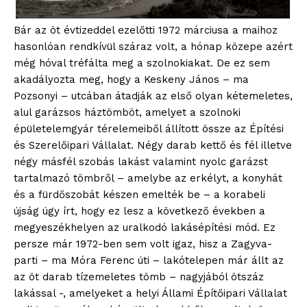
Bár az öt évtizeddel ezelőtti 1972 márciusa a maihoz
hasonlóan rendkívül száraz volt, a hónap közepe azért
még hóval tréfálta meg a szolnokiakat. De ez sem
akadályozta meg, hogy a Keskeny János – ma
Pozsonyi – utcában átadják az első olyan kétemeletes,
alul garázsos háztömböt, amelyet a szolnoki
épületelemgyár térelemeiből állított össze az Építési
és Szerelőipari Vállalat. Négy darab kettő és fél illetve
négy másfél szobás lakást valamint nyolc garázst
tartalmazó tömbről – amelybe az erkélyt, a konyhát
és a fürdőszobát készen emelték be – a korabeli
újság úgy írt, hogy ez lesz a következő években a
megyeszékhelyen az uralkodó lakásépítési mód. Ez
persze már 1972-ben sem volt igaz, hisz a Zagyva-
parti – ma Móra Ferenc úti – lakótelepen már állt az
az öt darab tízemeletes tömb – nagyjából ötszáz
lakással -, amelyeket a helyi Állami Építőipari Vállalat