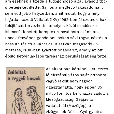
ám ezeknek a tizede a tüdőgondozó által javasolt tbc-
s betegeket illette. Sajnos a meglévő lakásállomány
sem volt jobb helyzetben, amit mutat, hogy a helyi
Ingatlankezelő Vállalat (IKV) 1962-ben 21 szolnoki ház
felújítását tervezhette, amelyek közül mindössze
kilencnél lehetett komplex renoválásra számítani.
Ennek fényében gondolom, sokan sóvárogva nézték a
Kossuth tér és a Táncsics út sarkán magasodó 36
méteres, NDK-ban gyártott óriásdarut, amely az ott
épülő hetvenlakásos társasház beruházását segítette.
Az akkoriban körülbelül 50 ezres
lélekszámú város saját otthonra
vágyó lakóit nem nagyon
vigasztalhatta, hogy éppen 35
millió forintos beruházás zajlott a
Mezőgazdasági Gépjavító
Vállalatnál (Mezőgép), a
vízügyesek Dózsa György utcai