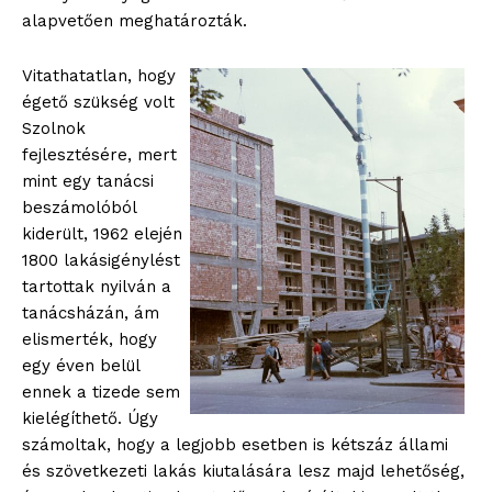
alapvetően meghatározták.
Vitathatatlan, hogy
égető szükség volt
Szolnok
fejlesztésére, mert
mint egy tanácsi
beszámolóból
kiderült, 1962 elején
1800 lakásigénylést
tartottak nyilván a
tanácsházán, ám
elismerték, hogy
egy éven belül
ennek a tizede sem
kielégíthető. Úgy
számoltak, hogy a legjobb esetben is kétszáz állami
és szövetkezeti lakás kiutalására lesz majd lehetőség,