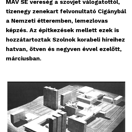
MÁV SE vereség a szovjet válogatottól,
tizenegy zenekart felvonultató Cigánybál
a Nemzeti étteremben, lemezlovas
képzés. Az építkezések mellett ezek is
hozzátartoztak Szolnok korabeli híreihez
hatvan, ötven és negyven évvel ezelőtt,
márciusban.