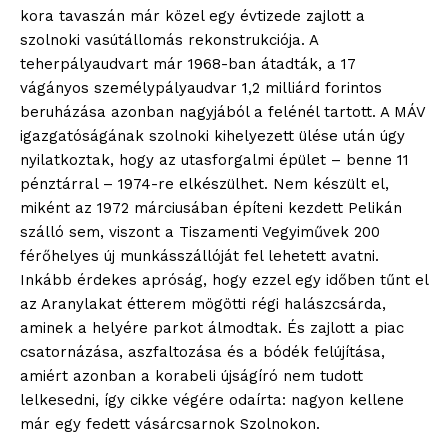
kora tavaszán már közel egy évtizede zajlott a
szolnoki vasútállomás rekonstrukciója. A
teherpályaudvart már 1968-ban átadták, a 17
vágányos személypályaudvar 1,2 milliárd forintos
beruházása azonban nagyjából a felénél tartott. A MÁV
igazgatóságának szolnoki kihelyezett ülése után úgy
nyilatkoztak, hogy az utasforgalmi épület – benne 11
pénztárral – 1974-re elkészülhet. Nem készült el,
miként az 1972 márciusában építeni kezdett Pelikán
szálló sem, viszont a Tiszamenti Vegyiművek 200
férőhelyes új munkásszállóját fel lehetett avatni.
Inkább érdekes apróság, hogy ezzel egy időben tűnt el
az Aranylakat étterem mögötti régi halászcsárda,
aminek a helyére parkot álmodtak. És zajlott a piac
csatornázása, aszfaltozása és a bódék felújítása,
amiért azonban a korabeli újságíró nem tudott
lelkesedni, így cikke végére odaírta: nagyon kellene
már egy fedett vásárcsarnok Szolnokon.