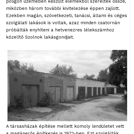
poligon üzemében készült elemekből szereltek össze,
miközben három további kivitelezése éppen zajlott.
Ezekben magán, szövetkezeti, tanácsi, állami és céges
szolgálati lakások is voltak, azaz minden csatornán
próbálták enyhíteni a hetvenezres lélekszámhoz
közelítő Szolnok lakásgondjait.
A társasházak építése mellett komoly lendületet vett
a magánerős építkezés is 1972-ben. Ezt szolgálták