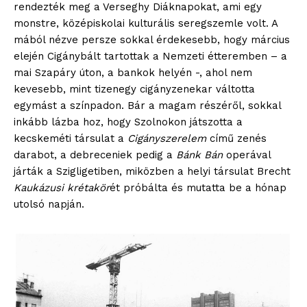
rendezték meg a Verseghy Diáknapokat, ami egy
monstre, középiskolai kulturális seregszemle volt. A
mából nézve persze sokkal érdekesebb, hogy március
elején Cigánybált tartottak a Nemzeti étteremben – a
mai Szapáry úton, a bankok helyén -, ahol nem
kevesebb, mint tizenegy cigányzenekar váltotta
ELŐFIZETÉS
egymást a színpadon. Bár a magam részéről, sokkal
inkább lázba hoz, hogy Szolnokon játszotta a
kecskeméti társulat a
Cigányszerelem
című zenés
darabot, a debreceniek pedig a
Bánk Bán
operával
Hasznos
járták a Szigligetiben, miközben a helyi társulat Brecht
Kaukázusi krétakör
ét próbálta és mutatta be a hónap
bSZ fiók
utolsó napján.
Előfizetés
Kapcsolat
Adatkezelési tájékoztató
Hirdetés