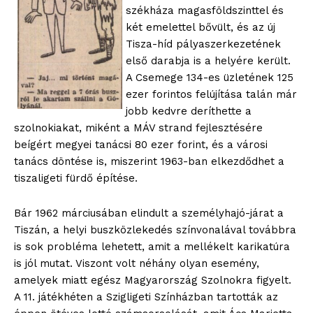
székháza magasföldszinttel és
két emelettel bővült, és az új
Tisza-híd pályaszerkezetének
első darabja is a helyére került.
A Csemege 134-es üzletének 125
ezer forintos felújítása talán már
jobb kedvre deríthette a
szolnokiakat, miként a MÁV strand fejlesztésére
beígért megyei tanácsi 80 ezer forint, és a városi
tanács döntése is, miszerint 1963-ban elkezdődhet a
tiszaligeti fürdő építése.
Bár 1962 márciusában elindult a személyhajó-járat a
Tiszán, a helyi buszközlekedés színvonalával továbbra
is sok probléma lehetett, amit a mellékelt karikatúra
is jól mutat. Viszont volt néhány olyan esemény,
amelyek miatt egész Magyarország Szolnokra figyelt.
A 11. játékhéten a Szigligeti Színházban tartották az