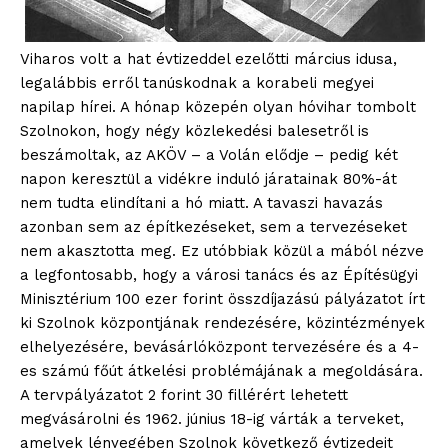
Viharos volt a hat évtizeddel ezelőtti március idusa,
legalábbis erről tanúskodnak a korabeli megyei
napilap hírei. A hónap közepén olyan hóvihar tombolt
Szolnokon, hogy négy közlekedési balesetről is
beszámoltak, az AKÖV – a Volán elődje – pedig két
napon keresztül a vidékre induló járatainak 80%-át
nem tudta elindítani a hó miatt. A tavaszi havazás
azonban sem az építkezéseket, sem a tervezéseket
nem akasztotta meg. Ez utóbbiak közül a mából nézve
a legfontosabb, hogy a városi tanács és az Építésügyi
Minisztérium 100 ezer forint összdíjazású pályázatot írt
ki Szolnok központjának rendezésére, közintézmények
elhelyezésére, bevásárlóközpont tervezésére és a 4-
es számú főút átkelési problémájának a megoldására.
A tervpályázatot 2 forint 30 fillérért lehetett
megvásárolni és 1962. június 18-ig várták a terveket,
amelyek lényegében Szolnok következő évtizedeit