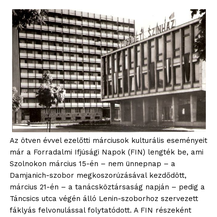
blogSZOLNOK
Az ötven évvel ezelőtti márciusok kulturális eseményeit
szubjektív élményportál
már a Forradalmi Ifjúsági Napok (FIN) lengték be, ami
Szolnokon március 15-én – nem ünnepnap – a
Damjanich-szobor megkoszorúzásával kezdődött,
március 21-én – a tanácsköztársaság napján – pedig a
Táncsics utca végén álló Lenin-szoborhoz szervezett
fáklyás felvonulással folytatódott. A FIN részeként