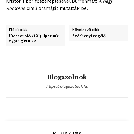
Kristóf Tibor főszereplésével Dürrenmatt
A nagy
Romolus
című drámáját mutatták be.
Előző cikk
Következő cikk
Utcasoroló (121): Iparunk
Széchenyi regélő
egyik gerince
Blogszolnok
https://blogszolnok.hu
MEGOSZTÁS: