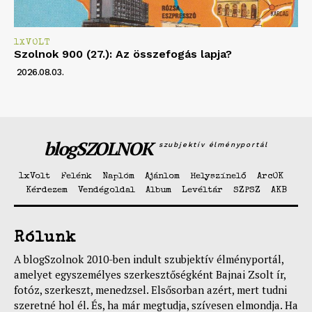
1XVOLT
Szolnok 900 (27.): Az összefogás lapja?
2026.08.03.
blogSZOLNOK
szubjektív élményportál
1xVolt
Felénk
Naplóm
Ajánlom
Helyszínelő
ArcOK
Kérdezem
Vendégoldal
Album
Levéltár
SZPSZ
AKB
Rólunk
A blogSzolnok 2010-ben indult szubjektív élményportál,
amelyet egyszemélyes szerkesztőségként Bajnai Zsolt ír,
fotóz, szerkeszt, menedzsel. Elsősorban azért, mert tudni
szeretné hol él. És, ha már megtudja, szívesen elmondja. Ha