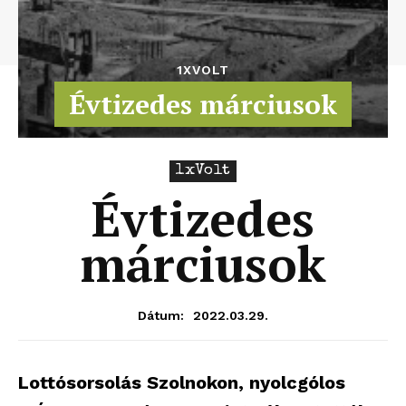
1XVOLT
Évtizedes márciusok
1xVolt
Évtizedes
márciusok
2022.03.29.
Dátum:
Lottósorsolás Szolnokon, nyolcgólos