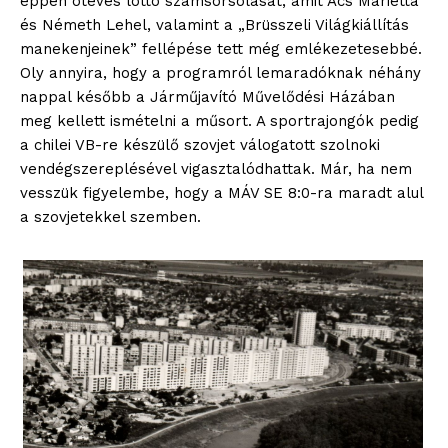
éppen ötéves lottó számsorsolását, amit Ács Marietta
és Németh Lehel, valamint a „Brüsszeli Világkiállítás
manekenjeinek” fellépése tett még emlékezetesebbé.
Oly annyira, hogy a programról lemaradóknak néhány
nappal később a Járműjavító Művelődési Házában
meg kellett ismételni a műsort. A sportrajongók pedig
a chilei VB-re készülő szovjet válogatott szolnoki
vendégszereplésével vigasztalódhattak. Már, ha nem
vesszük figyelembe, hogy a MÁV SE 8:0-ra maradt alul
a szovjetekkel szemben.