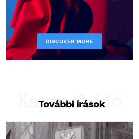
Kapcsolódó
További írások