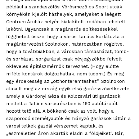
például a szandaszőlősi Vörösmező és Sport utcák
környékén kijelölt házhelyek, amelyeket a leégett
Centrum Áruház helyén kialakított irodában lehetett
lekötni. Ugyancsak a magánerős építkezésekkel
függhetett össze, hogy a városi tanács korlátozta a
magántervezést Szolnokon, határozatban rögzítve,
hogy a továbbiakban, a városban társasházat, tömb-
és sorházat, sorgarázst csak névjegyzékbe felvett
okleveles építészmérnök tervezhet. (Hogy előtte
miféle kontárok dolgozhattak, nem tudom.) És még
egy érdekesség az „otthonteremtéshez”. Szolnokon
alakult meg az ország egyik első garázsszövetkezete,
amely a Gárdonyi Géza és Kolozsvári úti garázsok
mellett a Tallinn városrészben is 160 autótárolót
hozott tető alá. A bökkenő csak az volt, hogy a
szaporodó személyautók és hiányzó garázsok láttán a
városi telkek gazdái vérszemet kaptak, és
„eszméletlen áron akarták eladni a földjeiket”. Bár,