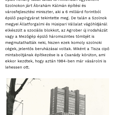
Szolnokon járt Ábrahám Kálmán építési és
városfejlesztési miniszter, aki a 6 milliárd forintból
épülő papírgyárat tekintette meg. De talán a Szolnok
megyei Állatforgalmi és Húsipari Vállalat vágóhídjánál
elkészült a szociális blokkot, az Agrober új irodaházát
vagy a Mezőgép épülő háromszintes tömbjét is
megmutathatták neki, hiszen ezek komoly szolnoki
cégek, jelentős beruházásai voltak. Miként a Tisza cipő
mintaboltjának építkezése is a Csanády körúton, ami
ekkor kezdtek, hogy aztán 1984-ben már vásárolni is
lehessen ott.