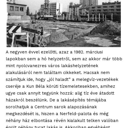
A negyven évvel ezelőtti, azaz a 1982. márciusi
lapokban sem a hó helyzetről, sem az akkor már több
mint nyolcvanezres város lakáshelyzetének
alakulásáról nem találtam cikkeket. Hacsak nem
számítjuk ide, hogy „jól haladt” a melegvíz-vezetékek
cseréje a Kun Béla körúti tízemeletesekben, amihez
ugye csak annyit tegyünk hozzá: alig tíz éve átadott
házakról beszélünk. De a lakásépítés témájába
sorolhatjuk a Centrum sarok alapozásának
megkezdését is, hiszen a Nerfeld-palota és még
néhány ház elbontása révén kialakult telken valóban
épült néhány tucat lakás is. Akkoriban egyébként