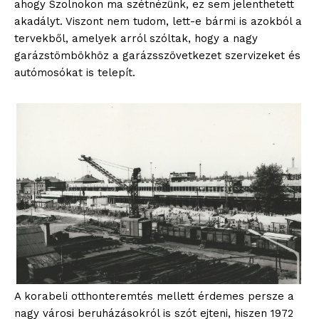
ahogy Szolnokon ma szétnézünk, ez sem jelenthetett
akadályt. Viszont nem tudom, lett-e bármi is azokból a
tervekből, amelyek arról szóltak, hogy a nagy
garázstömbökhöz a garázsszövetkezet szervizeket és
autómosókat is telepít.
A korabeli otthonteremtés mellett érdemes persze a
nagy városi beruházásokról is szót ejteni, hiszen 1972