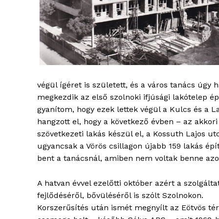
végül ígéret is született, és a város tanács úgy
megkezdik az első szolnoki ifjúsági lakótelep é
gyanítom, hogy ezek lettek végül a Kulcs és a L
hangzott el, hogy a következő évben – az akkori 
szövetkezeti lakás készül el, a Kossuth Lajos u
blogSZ
ugyancsak a Vörös csillagon újabb 159 lakás épí
szubje
bent a tanácsnál, amiben nem voltak benne azo
élményp
A hatvan évvel ezelőtti október azért a szolgált
fejlődéséről, bővüléséről is szólt Szolnokon.
Korszerűsítés után ismét megnyílt az Eötvös tér