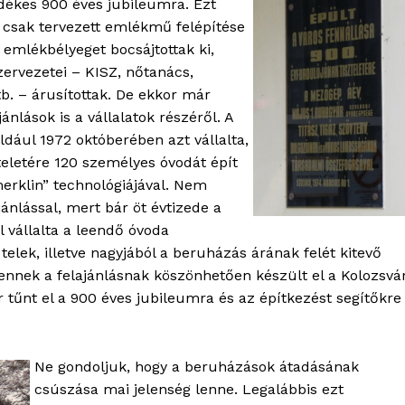
ékes 900 éves jubileumra. Ezt
 csak tervezett emlékmű felépítése
emlékbélyeget bocsájtottak ki,
ervezetei – KISZ, nőtanács,
tb. – árusítottak. De ekkor már
jánlások is a vállalatok részéről. A
dául 1972 októberében azt vállalta,
teletére 120 személyes óvodát épít
merklin” technológiájával. Nem
jánlással, mert bár öt évtizede a
l vállalta a leendő óvoda
elek, illetve nagyjából a beruházás árának felét kitevő
ennek a felajánlásnak köszönhetően készült el a Kolozsvár
or tűnt el a 900 éves jubileumra és az építkezést segítőkre
Ne gondoljuk, hogy a beruházások átadásának
csúszása mai jelenség lenne. Legalábbis ezt