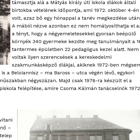
támasztja alá a Mátyás király úti iskola diákok általi
birtokba vételének időpontja, ami 1972. október 4-én
volt, azaz bő egy hónappal a tanév megkezdése után
A mából nézve azonban ez nem homályosíthatja el a
a tényt, hogy a négyemeletesekkel gyorsan beépülő
környék 340 gyermeke kezdte meg tanulmányait a 1
tantermes épületben 22 pedagógus kezei alatt. Nem
voltak ilyen szerencsések a kereskedelmi
szakmunkásképző diákjai, akiknek 1972-ben mégse
a is a Beloiannisz – ma Baross – utca végén lévő, egykori
t műszakban négyszázan. Majd csak 1976-ra készült el a
épiskola felépítése, amire Csoma Kálmán tanácselnök 1972
vítani
enő –
telep