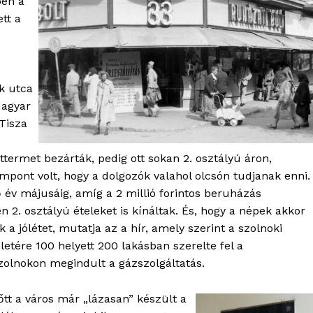
ben a
Kapcsolat
tt a
Adatkezelési tájékoztató
Hirdetés
k utca
Magyar
TÉS
 Tisza
termet bezárták, pedig ott sokan 2. osztályú áron,
mpont volt, hogy a dolgozók valahol olcsón tudjanak enni.
ő év májusáig, amíg a 2 millió forintos beruházás
n 2. osztályú ételeket is kínáltak. És, hogy a népek akkor
a jólétet, mutatja az a hír, amely szerint a szolnoki
etére 100 helyett 200 lakásban szerelte fel a
olnokon megindult a gázszolgáltatás.
őtt a város már „lázasan” készült a