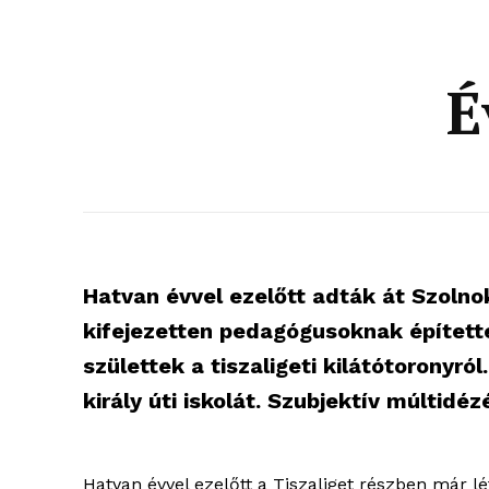
É
Hatvan évvel ezelőtt adták át Szolno
kifejezetten pedagógusoknak építette
születtek a tiszaligeti kilátótoronyr
király úti iskolát. Szubjektív múltidéz
Hatvan évvel ezelőtt a Tiszaliget részben már lé