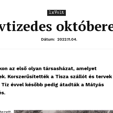
1xVolt
vtizedes október
Dátum:
2022.11.04.
kon az első olyan társasházat, amelyet
k. Korszerűsítették a Tisza szállót és tervek
ól. Tíz évvel később pedig átadták a Mátyás
és.
tezett,