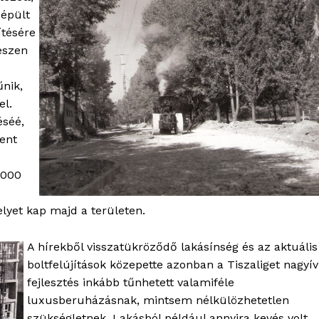
 épült
ítésére
észen
űnik,
el.
éséé,
lent
6000
lyet kap majd a területen.
A hírekből visszatükröződő lakásínség és az aktuális
boltfelújítások közepette azonban a Tiszaliget nagyí
fejlesztés inkább tűnhetett valamiféle
luxusberuházásnak, mintsem nélkülözhetetlen
szükségletnek. Lakásból például annyira kevés volt,