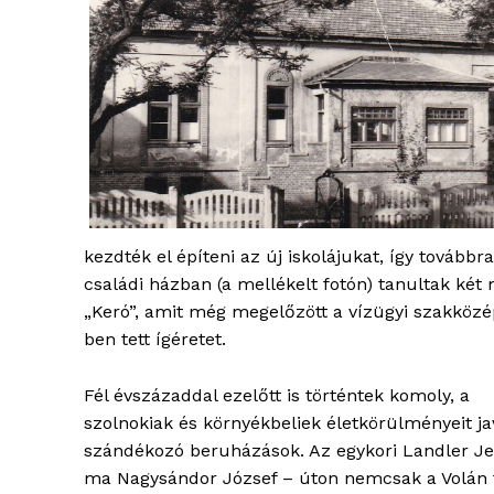
kezdték el építeni az új iskolájukat, így továbbr
családi házban (a mellékelt fotón) tanultak ké
„Keró”, amit még megelőzött a vízügyi szakköz
ben tett ígéretet.
Fél évszázaddal ezelőtt is történtek komoly, a
szolnokiak és környékbeliek életkörülményeit ja
szándékozó beruházások. Az egykori Landler J
ma Nagysándor József – úton nemcsak a Volán 