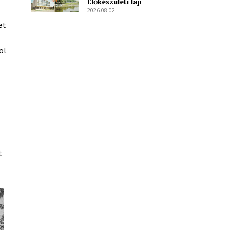
Előkészületi lap
2026.08.02.
et
ol
t