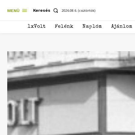
Keresés
MENÜ
2026.08.6. (csütörtök)
1xVolt
Felénk
Naplóm
Ajánlom