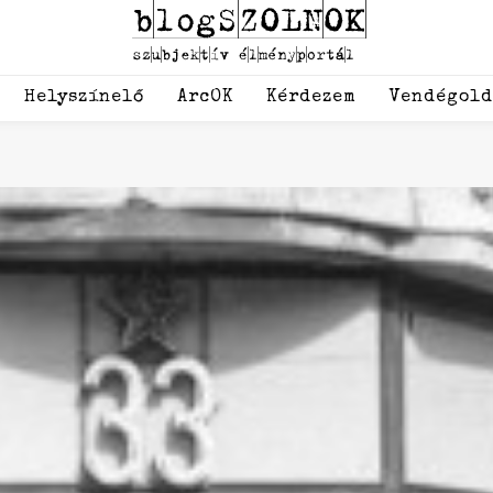
Helyszínelő
ArcOK
Kérdezem
Vendégol