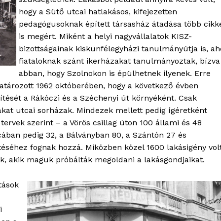
hogy a Sütő utcai hatlakásos, kifejezetten
pedagógusoknak épített társasház átadása több cikk
is megért. Miként a helyi nagyvállalatok KISZ-
bizottságainak kiskunfélegyházi tanulmányútja is, ah
fiataloknak szánt ikerházakat tanulmányoztak, bízva
abban, hogy Szolnokon is épülhetnek ilyenek. Erre
 határozott 1962 októberében, hogy a következő évben
pítését a Rákóczi és a Széchenyi út környéként. Csak
akat utcai sorházak. Mindezek mellett pedig ígéretként
tervek szerint – a Vörös csillag úton 100 állami és 48
tcában pedig 32, a Bálványban 80, a Szántón 27 és
OLNOK
téséhez fognak hozzá. Miközben közel 1600 lakásigény vol
ktív
k, akik maguk próbálták megoldani a lakásgondjaikat.
ortál
Hasznos
atások
bSZ fiók
i
Előfizetés