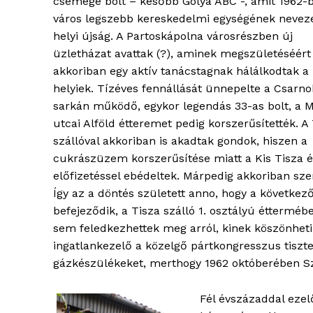
csemege bolt – később Gólya ABC -, amit 1962-
város legszebb kereskedelmi egységének neveze
helyi újság. A Partoskápolna városrészben új
üzletházat avattak (?), aminek megszületéséért
akkoriban egy aktív tanácstagnak hálálkodtak a
helyiek. Tízéves fennállását ünnepelte a Csarno
sarkán működő, egykor legendás 33-as bolt, a 
ELŐFIZE
utcai Alföld étteremet pedig korszerűsítették. A
szállóval akkoriban is akadtak gondok, hiszen a
cukrászüzem korszerűsítése miatt a Kis Tisza ét
előfizetéssel ebédeltek. Márpedig akkoriban sze
Így az a döntés született anno, hogy a következ
befejeződik, a Tisza szálló 1. osztályú éttermébe
sem feledkezhettek meg arról, kinek köszönhetik 
ingatlankezelő a közelgő pártkongresszus tisztel
gázkészülékeket, merthogy 1962 októberében Sz
Fél évszázaddal ezel