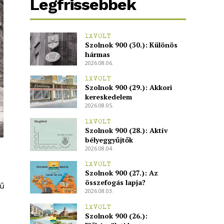
Legfrissebbek
1XVOLT
Szolnok 900 (30.): Különös
hármas
2026.08.06.
1XVOLT
Szolnok 900 (29.): Akkori
kereskedelem
2026.08.05.
1XVOLT
Szolnok 900 (28.): Aktív
bélyeggyűjtők
2026.08.04.
1XVOLT
Szolnok 900 (27.): Az
összefogás lapja?
vű
2026.08.03.
1XVOLT
Szolnok 900 (26.):