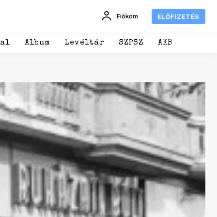
Fiókom
ELŐFIZETÉS
dal
Album
Levéltár
SZPSZ
AKB