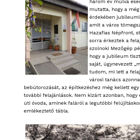
három év múlva esed
mutatta, hogy a még
érdekében jubileumi 
amit a város tömegsz
Hazafias Népfront, s
sorra érkeztek a fela
szolnoki Mezőgép pél
hogy a jubileum tisz
saját, úgynevezett „
tudom, mi lett a fela
városi tanács azonna
bebútorozását, az építkezéshez még kellett egy t
további felajánlások. Nem kizárt azonban, hogy 
úti óvoda, aminek faláról a legutóbbi felújításk
emlékeztető tábla.