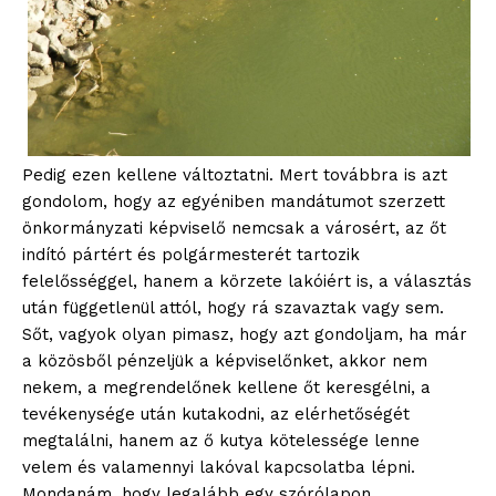
Pedig ezen kellene változtatni. Mert továbbra is azt
gondolom, hogy az egyéniben mandátumot szerzett
önkormányzati képviselő nemcsak a városért, az őt
indító pártért és polgármesterét tartozik
felelősséggel, hanem a körzete lakóiért is, a választás
után függetlenül attól, hogy rá szavaztak vagy sem.
Sőt, vagyok olyan pimasz, hogy azt gondoljam, ha már
a közösből pénzeljük a képviselőnket, akkor nem
nekem, a megrendelőnek kellene őt keresgélni, a
tevékenysége után kutakodni, az elérhetőségét
megtalálni, hanem az ő kutya kötelessége lenne
velem és valamennyi lakóval kapcsolatba lépni.
Mondanám, hogy legalább egy szórólapon