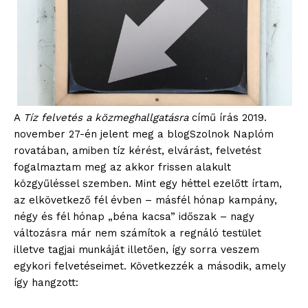
A
Tíz felvetés a közmeghallgatásra
című írás 2019.
november 27-én jelent meg a blogSzolnok Naplóm
rovatában, amiben tíz kérést, elvárást, felvetést
fogalmaztam meg az akkor frissen alakult
közgyűléssel szemben. Mint egy héttel ezelőtt írtam,
az elkövetkező fél évben – másfél hónap kampány,
négy és fél hónap „béna kacsa” időszak – nagy
változásra már nem számítok a regnáló testület
illetve tagjai munkáját illetően, így sorra veszem
egykori felvetéseimet. Következzék a második, amely
így hangzott: