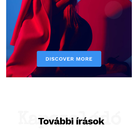
Kapcsolódó
További írások