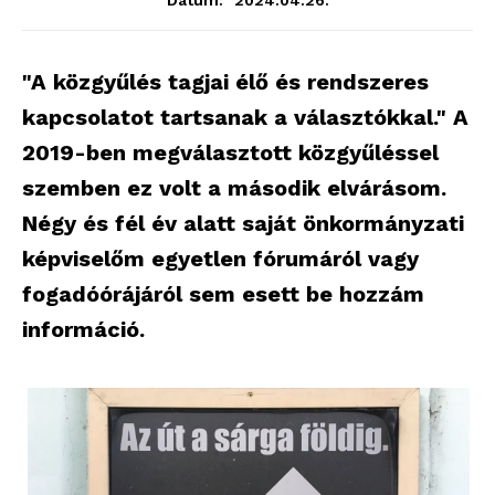
Dátum:
"A közgyűlés tagjai élő és rendszeres
kapcsolatot tartsanak a választókkal." A
2019-ben megválasztott közgyűléssel
szemben ez volt a második elvárásom.
Négy és fél év alatt saját önkormányzati
képviselőm egyetlen fórumáról vagy
fogadóórájáról sem esett be hozzám
információ.