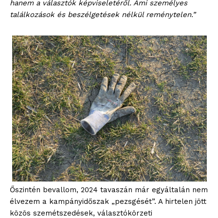
hanem a választók képviseletéről. Ami személyes
találkozások és beszélgetések nélkül reménytelen.”
Őszintén bevallom, 2024 tavaszán már egyáltalán nem
élvezem a kampányidőszak „pezsgését”. A hirtelen jött
közös szemétszedések, választókörzeti