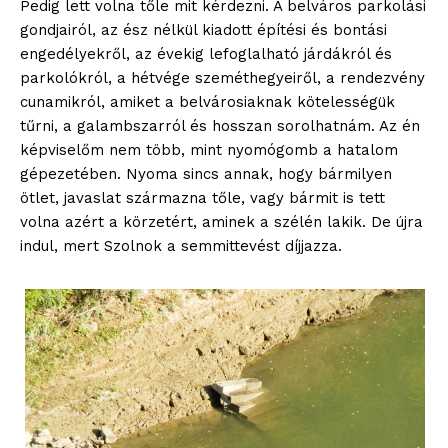
Pedig lett volna tőle mit kérdezni. A belváros parkolási
gondjairól, az ész nélkül kiadott építési és bontási
engedélyekről, az évekig lefoglalható járdákról és
parkolókról, a hétvége szeméthegyeiről, a rendezvény
cunamikról, amiket a belvárosiaknak kötelességük
tűrni, a galambszarról és hosszan sorolhatnám. Az én
képviselőm nem több, mint nyomógomb a hatalom
gépezetében. Nyoma sincs annak, hogy bármilyen
ötlet, javaslat származna tőle, vagy bármit is tett
volna azért a körzetért, aminek a szélén lakik. De újra
indul, mert Szolnok a semmittevést díjjazza.