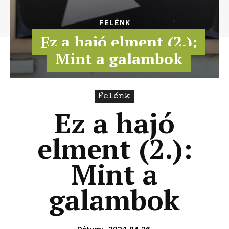
FELÉNK
Ez a hajó elment (2.):
Mint a galambok
Felénk
Ez a hajó
elment (2.):
Mint a
galambok
2024.04.26.