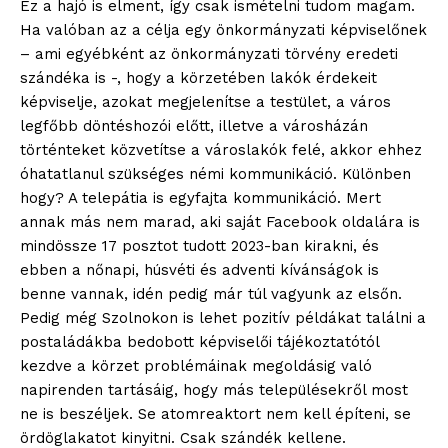
Ez a hajó is elment, így csak ismételni tudom magam.
Ha valóban az a célja egy önkormányzati képviselőnek
– ami egyébként az önkormányzati törvény eredeti
szándéka is -, hogy a körzetében lakók érdekeit
képviselje, azokat megjelenítse a testület, a város
legfőbb döntéshozói előtt, illetve a városházán
történteket közvetítse a városlakók felé, akkor ehhez
ELŐFIZETÉS
óhatatlanul szükséges némi kommunikáció. Különben
hogy? A telepátia is egyfajta kommunikáció. Mert
annak más nem marad, aki saját Facebook oldalára is
mindössze 17 posztot tudott 2023-ban kirakni, és
Hasznos
ebben a nőnapi, húsvéti és adventi kívánságok is
benne vannak, idén pedig már túl vagyunk az elsőn.
bSZ fiók
Pedig még Szolnokon is lehet pozitív példákat találni a
Előfizetés
postaládákba bedobott képviselői tájékoztatótól
kezdve a körzet problémáinak megoldásig való
Kapcsolat
napirenden tartásáig, hogy más településekről most
Adatkezelési tájékoztató
ne is beszéljek. Se atomreaktort nem kell építeni, se
Hirdetés
ördöglakatot kinyitni. Csak szándék kellene.