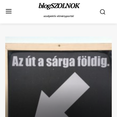
blogSZOLNOK
szubjektív élményportál