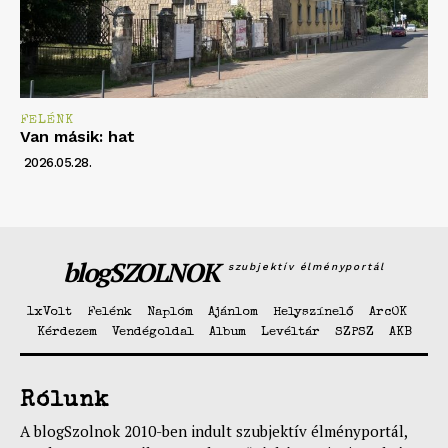
FELÉNK
Van másik: hat
2026.05.28.
blogSZOLNOK
szubjektív élményportál
1xVolt
Felénk
Naplóm
Ajánlom
Helyszínelő
ArcOK
Kérdezem
Vendégoldal
Album
Levéltár
SZPSZ
AKB
Rólunk
A blogSzolnok 2010-ben indult szubjektív élményportál,