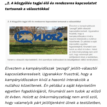
„2. A közgyűlés tagjai élő és rendszeres kapcsolatot
tartsanak a választókkal
Élveztem a kampányidőszak ‘pezsgő’ jelölt-választói
kapcsolatkereséseit. Ugyanakkor frusztrál, hogy a
kampányidőszakon kívül a hasonló interakciók a
nullához közelítenek. Én például a saját képviselőm
egyetlen fogadóórájáról, fórumáról sem tudok az előző
öt évben. Holott az önkormányzatiság nem arról szól,
hogy valamelyik párt jelöltjenként ülnek a testületben,