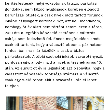
kerítésfestések, helyi voksolónak látszó, parkolási
gondokkal nem küzdő nyugdíjasok körében előadott
beruházási ötletek, a csak hívek előtt tartott fórumok
inkább hányingert keltenek. Sőt, azt kell mondanom,
nemhogy öt év alatt nem történt semmi ezen a téren,
2019 óta a legtöbb képviselő esetében a változás
csírája sem fedezhető fel. Ennek megfelelően ismét
csak ott tartunk, hogy a választó ebben a pár hétben
fontos, bár ma már közülük is csak a biztos
pártválasztók. A többi szolnoki inkább zavarótényező,
pontosan úgy, ahogy majd a hívek is lesznek június 10.
után. Az elmúlt öt év is leginkább azt bizonyítja, hogy a
választott képviselők többsége számára a választó
csak egy x-elő robot, akit a szavazás után el lehet
felejteni.