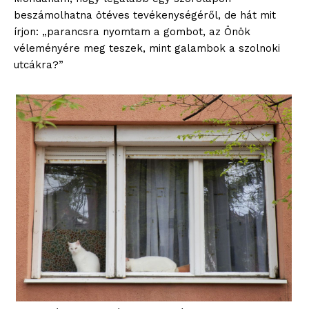
beszámolhatna ötéves tevékenységéről, de hát mit
írjon: „parancsra nyomtam a gombot, az Önök
véleményére meg teszek, mint galambok a szolnoki
utcákra?”
blogSZOLNOK
szubjektív élményportál