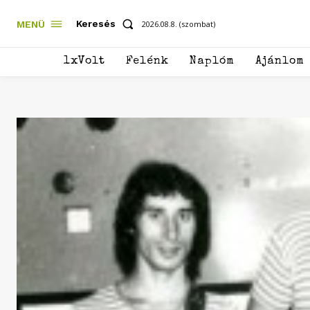
Keresés
MENÜ
2026.08.8. (szombat)
1xVolt
Felénk
Naplóm
Ajánlom