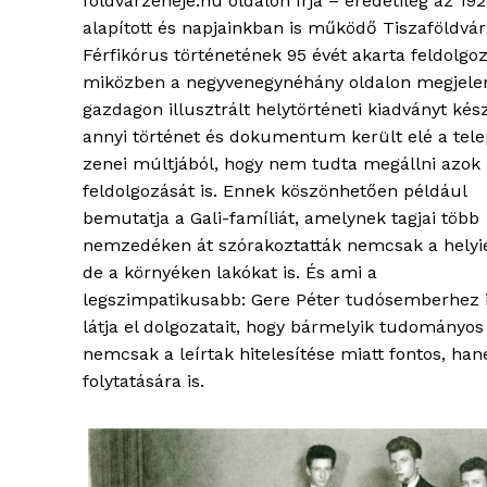
foldvarzeneje.hu oldalon írja – eredetileg az 19
alapított és napjainkban is működő Tiszaföldvár
Férfikórus történetének 95 évét akarta feldolgo
miközben a negyvenegynéhány oldalon megjelen
gazdagon illusztrált helytörténeti kiadványt kész
annyi történet és dokumentum került elé a tel
zenei múltjából, hogy nem tudta megállni azok
feldolgozását is. Ennek köszönhetően például
bemutatja a Gali-famíliát, amelynek tagjai több
nemzedéken át szórakoztatták nemcsak a helyie
de a környéken lakókat is. És ami a
legszimpatikusabb: Gere Péter tudósemberhez i
blogSZ
látja el dolgozatait, hogy bármelyik tudományo
szubje
nemcsak a leírtak hitelesítése miatt fontos, ha
élményp
folytatására is.