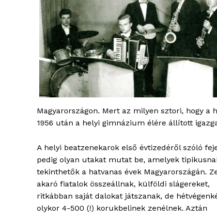
ELŐFIZE
Magyarországon. Mert az milyen sztori, hogy a h
1956 után a helyi gimnázium élére állított igaz
A helyi beatzenekarok első évtizedéről szóló fej
pedig olyan utakat mutat be, amelyek tipikusna
tekinthetők a hatvanas évek Magyarországán. Z
akaró fiatalok összeállnak, külföldi slágereket,
ritkábban saját dalokat játszanak, de hétvégenk
olykor 4-500 (!) korukbelinek zenélnek. Aztán