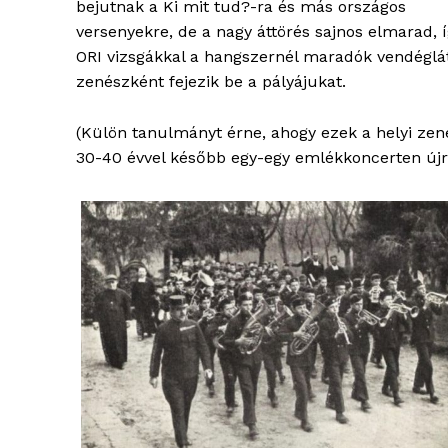
bejutnak a Ki mit tud?-ra és más országos
versenyekre, de a nagy áttörés sajnos elmarad, 
ORI vizsgákkal a hangszernél maradók vendéglá
zenészként fejezik be a pályájukat.
(Külön tanulmányt érne, ahogy ezek a helyi ze
30-40 évvel később egy-egy emlékkoncerten újr