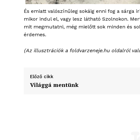
És emiatt valószínűleg sokáig enni fog a sárga 
mikor indul el, vagy lesz látható Szolnokon. Mer
mit megmutatni, még mielőtt sok minden és sok
érdemes.
(Az illusztrációk a foldvarzeneje.hu oldalról val
Előző cikk
Világgá mentünk