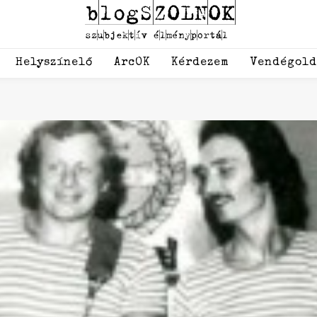
Helyszínelő
ArcOK
Kérdezem
Vendégol