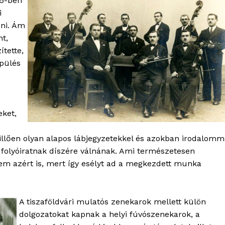
25-ben
i
zni. Ám
t,
ítette,
epülés
ket,
llően olyan alapos lábjegyzetekkel és azokban irodalomm
OLNOK
s folyóiratnak díszére válnának. Ami természetesen
ktív
nem azért is, mert így esélyt ad a megkezdett munka
ortál
Hasznos
A tiszaföldvári mulatós zenekarok mellett külön
bSZ fiók
dolgozatokat kapnak a helyi fúvószenekarok, a
Előfizetés