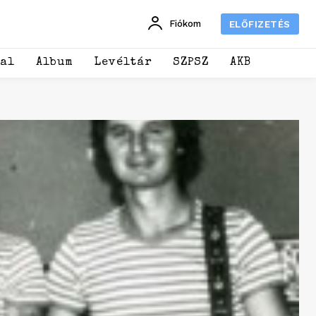
Fiókom
ELŐFIZETÉS
dal
Album
Levéltár
SZPSZ
AKB