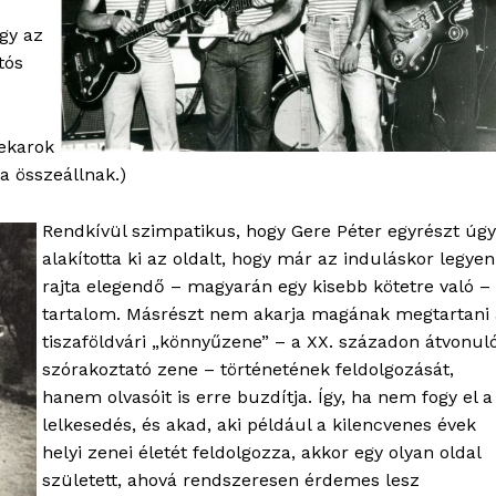
így az
tós
nekarok
a összeállnak.)
Rendkívül szimpatikus, hogy Gere Péter egyrészt úgy
alakította ki az oldalt, hogy már az induláskor legyen
rajta elegendő – magyarán egy kisebb kötetre való –
tartalom. Másrészt nem akarja magának megtartani 
tiszaföldvári „könnyűzene” – a XX. századon átvonul
szórakoztató zene – történetének feldolgozását,
hanem olvasóit is erre buzdítja. Így, ha nem fogy el a
lelkesedés, és akad, aki például a kilencvenes évek
helyi zenei életét feldolgozza, akkor egy olyan oldal
született, ahová rendszeresen érdemes lesz