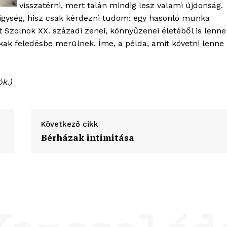
visszatérni, mert talán mindig lesz valami újdonság.
irigység, hisz csak kérdezni tudom: egy hasonló munka
t Szolnok XX. századi zenei, könnyűzenei életéből is lenne
ak feledésbe merülnek. Íme, a példa, amit követni lenne
ók.)
Következő cikk
Bérházak intimitása