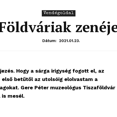
Vendégoldal
Földváriak zenéj
Dátum:
2021.01.23.
jezés. Hogy a sárga irigység fogott el, az
 első betűtől az utolsóig elolvastam a
nyagokat. Gere Péter muzeológus Tiszaföldvár
 is mesél.