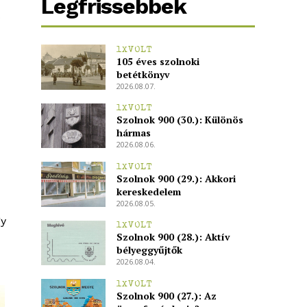
Legfrissebbek
1XVOLT
105 éves szolnoki
betétkönyv
2026.08.07.
1XVOLT
Szolnok 900 (30.): Különös
hármas
2026.08.06.
1XVOLT
Szolnok 900 (29.): Akkori
kereskedelem
2026.08.05.
gy
1XVOLT
Szolnok 900 (28.): Aktív
bélyeggyűjtők
2026.08.04.
1XVOLT
Szolnok 900 (27.): Az