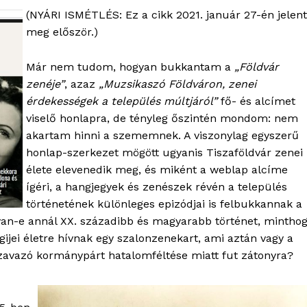
(NYÁRI ISMÉTLÉS: Ez a cikk 2021. január 27-én jelent
meg először.)
Már nem tudom, hogyan bukkantam a
„Földvár
zenéje”
, azaz
„Muzsikaszó Földváron, zenei
érdekességek a település múltjáról”
fő- és alcímet
viselő honlapra, de tényleg őszintén mondom: nem
akartam hinni a szememnek. A viszonylag egyszerű
honlap-szerkezet mögött ugyanis Tiszaföldvár zenei
élete elevenedik meg, és miként a weblap alcíme
ígéri, a hangjegyek és zenészek révén a település
történetének különleges epizódjai is felbukkannak a
an-e annál XX. századibb és magyarabb történet, mintho
gijei életre hívnak egy szalonzenekart, ami aztán vagy a
zavazó kormánypárt hatalomféltése miatt fut zátonyra?