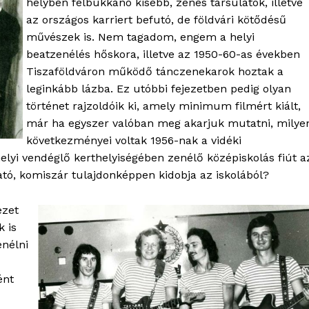
helyben felbukkanó kisebb, zenés társulatok, illetve
Kapcsolat
az országos karriert befutó, de földvári kötődésű
művészek is. Nem tagadom, engem a helyi
Adatkezelési tájékoztató
beatzenélés hőskora, illetve az 1950-60-as években
Hirdetés
Tiszaföldváron működő tánczenekarok hoztak a
leginkább lázba. Ez utóbbi fejezetben pedig olyan
történet rajzoldóik ki, amely minimum filmért kiált,
TÉS
már ha egyszer valóban meg akarjuk mutatni, milye
következményei voltak 1956-nak a vidéki
elyi vendéglő kerthelyiségében zenélő középiskolás fiút a
gató, komiszár tulajdonképpen kidobja az iskolából?
ezet
k is
enélni
ént