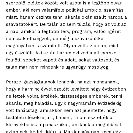
szereplő jelöltek között volt azóta is a legtöbb olyan
ember, aki nem valamiféle politikai ambíció, számítás
miatt, hanem őszinte tenni akarás okán szállt harcba a
szavazatokért. De talán az sem túlzás, hogy az volt az
a nap, amikor a legtöbb terv, program, valódi ígéret
nemcsak elhangzott, de még a szavazófülke
magányában is számított. Olyan volt az a nap, mint
egy újszülött. Aki aztán három évtized alatt persze
felnőtt, sebeket kapott és adott, sokat változott, és
talán már nem mindenkire ugyanúgy mosolyog.
Persze igazságtalanok lennénk, ha azt mondanánk,
hogy a harminc évvel ezelőtt leváltott négy évtizedben
ne lettek volna értékek, tisztességes emberek, tenni
akarás, meg haladás. Egyik nagymamám évtizedekig
volt tanácstag, ami akkor nem azt jelentette, hogy
testületi ülésekre járt, hanem, rá ömlesztették a
környékbeliek a panaszaikat, amiknek a megoldását
aztán neki kellett kijárnia. Másik nagyapám meg egy