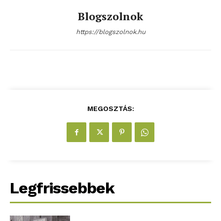
ELŐFIZETÉS
Blogszolnok
https://blogszolnok.hu
Hasznos
bSZ fiók
Előfizetés
MEGOSZTÁS:
Kapcsolat
Adatkezelési tájékoztató
Hirdetés
Legfrissebbek