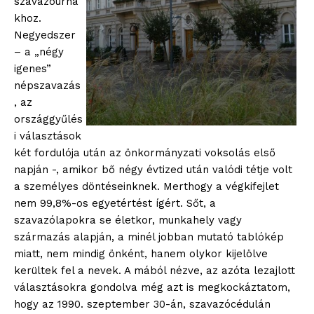
szavazóurná
khoz.
Negyedszer
– a „négy
igenes”
népszavazás
, az
országgyűlés
i választások
két fordulója után az önkormányzati voksolás első
napján -, amikor bő négy évtized után valódi tétje volt
a személyes döntéseinknek. Merthogy a végkifejlet
nem 99,8%-os egyetértést ígért. Sőt, a
szavazólapokra se életkor, munkahely vagy
származás alapján, a minél jobban mutató tablókép
miatt, nem mindig önként, hanem olykor kijelölve
kerültek fel a nevek. A mából nézve, az azóta lezajlott
választásokra gondolva még azt is megkockáztatom,
hogy az 1990. szeptember 30-án, szavazócédulán