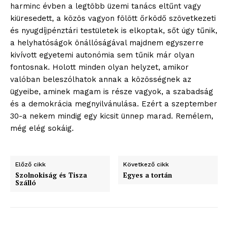
harminc évben a legtöbb üzemi tanács eltűnt vagy
kiüresedett, a közös vagyon fölött őrködő szövetkezeti
és nyugdíjpénztári testületek is elkoptak, sőt úgy tűnik,
a helyhatóságok önállóságával majdnem egyszerre
kivívott egyetemi autonómia sem tűnik már olyan
fontosnak. Holott minden olyan helyzet, amikor
valóban beleszólhatok annak a közösségnek az
blogSZOLNOK
ügyeibe, aminek magam is része vagyok, a szabadság
szubjektív élményportál
és a demokrácia megnyilvánulása. Ezért a szeptember
30-a nekem mindig egy kicsit ünnep marad. Remélem,
még elég sokáig.
Előző cikk
Következő cikk
Szolnokiság és Tisza
Egyes a tortán
Szálló