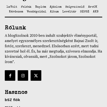
1xVolt
Felénk
Naplóm
Ajánlom
Helyszínelő
ArcOK
Kérdezem
Vendégoldal
Album
Levéltár
SZPSZ
AKB
Rólunk
A blogSzolnok 2010-ben indult szubjektív élményportál,
amelyet egyszemélyes szerkesztőségként Bajnai Zsolt ír,
fotóz, szerkeszt, menedzsel. Elsősorban azért, mert tudni
szeretné hol él. És, ha már megtudja, szívesen elmondja. Ha
kíváncsiak, olvassák, mert „Szolnokot járom, Szolnokot
írom”.
Hasznos
bSZ fiók