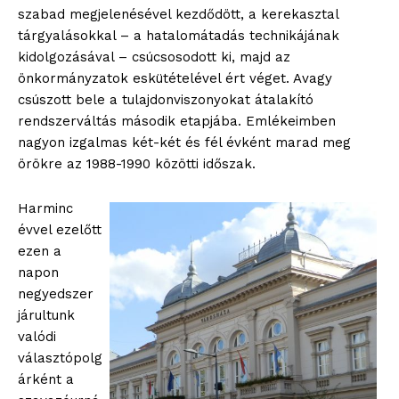
szabad megjelenésével kezdődött, a kerekasztal
tárgyalásokkal – a hatalomátadás technikájának
kidolgozásával – csúcsosodott ki, majd az
önkormányzatok eskütételével ért véget. Avagy
csúszott bele a tulajdonviszonyokat átalakító
rendszerváltás második etapjába. Emlékeimben
nagyon izgalmas két-két és fél évként marad meg
örökre az 1988-1990 közötti időszak.
Harminc
évvel ezelőtt
ezen a
napon
negyedszer
járultunk
valódi
választópolg
árként a