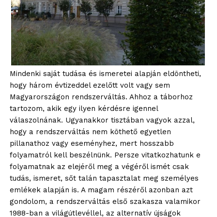
Mindenki saját tudása és ismeretei alapján eldöntheti,
hogy három évtizeddel ezelőtt volt vagy sem
Magyarországon rendszerváltás. Ahhoz a táborhoz
tartozom, akik egy ilyen kérdésre igennel
válaszolnának. Ugyanakkor tisztában vagyok azzal,
hogy a rendszerváltás nem köthető egyetlen
pillanathoz vagy eseményhez, mert hosszabb
folyamatról kell beszélnünk. Persze vitatkozhatunk e
folyamatnak az elejéről meg a végéről ismét csak
tudás, ismeret, sőt talán tapasztalat meg személyes
emlékek alapján is. A magam részéről azonban azt
gondolom, a rendszerváltás első szakasza valamikor
1988-ban a világútlevéllel, az alternatív újságok