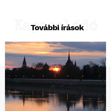
Kapcsolódó
További írások