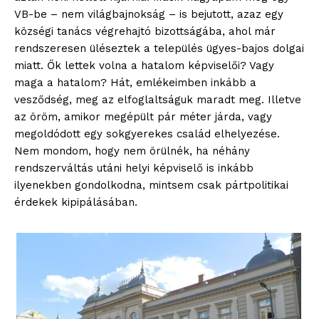
VB-be – nem világbajnokság – is bejutott, azaz egy
községi tanács végrehajtó bizottságába, ahol már
rendszeresen üléseztek a település ügyes-bajos dolgai
miatt. Ők lettek volna a hatalom képviselői? Vagy
maga a hatalom? Hát, emlékeimben inkább a
vesződség, meg az elfoglaltságuk maradt meg. Illetve
az öröm, amikor megépült pár méter járda, vagy
megoldódott egy sokgyerekes család elhelyezése.
Nem mondom, hogy nem örülnék, ha néhány
rendszerváltás utáni helyi képviselő is inkább
ilyenekben gondolkodna, mintsem csak pártpolitikai
érdekek kipipálásában.