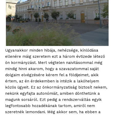
Ugyanakkor minden hibája, nehézsége, kínlódása
ellenére máig szeretem ezt a három évtizede létező
ön kormányzást. Mert végtelen naivitásommal még
mindig hinni akarom, hogy a szavazatommal saját
dolgaim elvégzésére kérem fel a földijeimet, akik
értem, az én érdekemben is intézik a lakóhelyem
közös ügyeit. Ez az önkormányzatiság biztosít nekem,
nekünk egyfajta autonómiát, amiben dönthetünk a
magunk sorsáról. Ezt pedig a rendszerváltás egyik
legfontosabb hozadékának tartom, amiről nem
szeretnék lemondani. Még akkor sem, ha ebben a