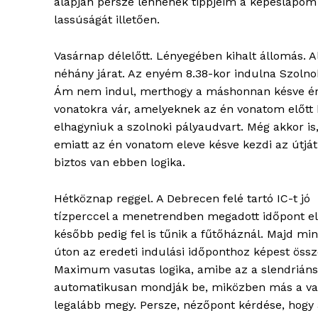
alapján persze lennének tippjeim a képeslapom
lassúságát illetően.
Vasárnap délelőtt. Lényegében kihalt állomás. A
néhány járat. Az enyém 8.38-kor indulna Szolno
Ám nem indul, merthogy a máshonnan késve é
ELŐFIZE
vonatokra vár, amelyeknek az én vonatom előtt 
elhagyniuk a szolnoki pályaudvart. Még akkor is
emiatt az én vonatom eleve késve kezdi az útját
biztos van ebben logika.
Hétköznap reggel. A Debrecen felé tartó IC-t jó
tízperccel a menetrendben megadott időpont el
később pedig fel is tűnik a fűtőháznál. Majd min
úton az eredeti indulási időponthoz képest össz
Maximum vasutas logika, amibe az a slendriánság
automatikusan mondják be, miközben más a val
legalább megy. Persze, nézőpont kérdése, hogy