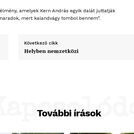
lmény, amelyek Kern András egyik dalát juttatják
e maradok, mert kalandvágy tombol bennem”.
Következő cikk
Helyben nemzetközi
Kapcsolód
További írások