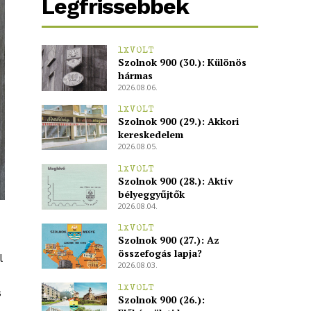
Legfrissebbek
1XVOLT
Szolnok 900 (30.): Különös
hármas
2026.08.06.
1XVOLT
Szolnok 900 (29.): Akkori
kereskedelem
2026.08.05.
1XVOLT
Szolnok 900 (28.): Aktív
bélyeggyűjtők
2026.08.04.
1XVOLT
Szolnok 900 (27.): Az
összefogás lapja?
l
2026.08.03.
1XVOLT
s
Szolnok 900 (26.):