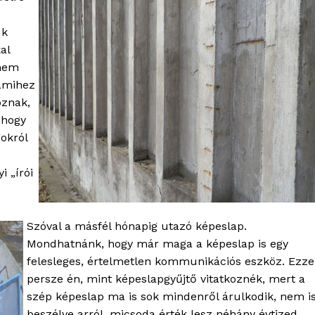
uk
al
 nem
 amihez
oznak,
 hogy
okról
i „írói
Szóval a másfél hónapig utazó képeslap.
Mondhatnánk, hogy már maga a képeslap is egy
felesleges, értelmetlen kommunikációs eszköz. Ezze
persze én, mint képeslapgyűjtő vitatkoznék, mert a
szép képeslap ma is sok mindenről árulkodik, nem i
beszélve arról, micsoda érték lesz néhány évtized