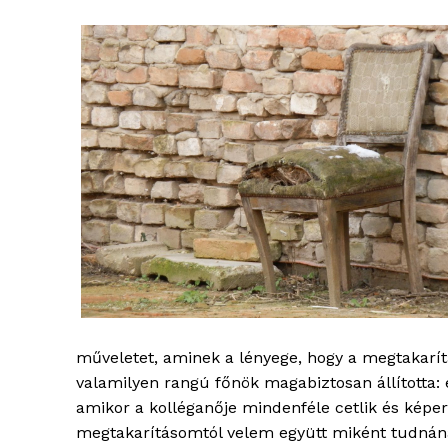
műveletet, aminek a lényege, hogy a megtakar
valamilyen rangú főnök magabiztosan állította: 
amikor a kolléganője mindenféle cetlik és képer
megtakarításomtól velem együtt miként tudná