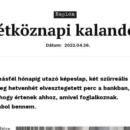
Naplóm
étköznapi kaland
Dátum:
2022.04.26.
sfél hónapig utazó képeslap, két szürreális
eg hetvenhét elvesztegetett perc a bankban,
 hogy értenek ahhoz, amivel foglalkoznak.
mbol bennem.
félre