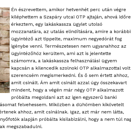
Én észrevettem, amikor hetvenhét perc után végre
kiléphettem a Szapáry utcai OTP ajtaján, ahová időre
érkeztem, egy lakáskassza ügylet utolsó
mozzanatára, az utalás elindítására, amire a korábbi
ügyintéző azt tippelte, maximum negyedórát fog
igénybe venni. Természetesen nem ugyanahhoz az
ügyintézőhöz kerültem, ami azt is jelentette
számomra, a lakáskassza felhasználási ügyem
kapcsán a kilencedik szolnoki OTP alkalmazottal volt
szerencsém megismerkedni. És ő sem értett ahhoz,
amit csinált. Ám amit csinált azzal úgy összekavart
mindent, hogy a végén már négy OTP alkalmazott
próbálta megoldani azt az igen egyszerű banki
ításomat felvehessem. Miközben a dühömben kikövetelt
értenek ahhoz, amit csinálnak. Igaz, azt már nem látta,
nyőfotók alapján próbálta kisilabizálni, hogy a nem túl na
nak megszabadulni.