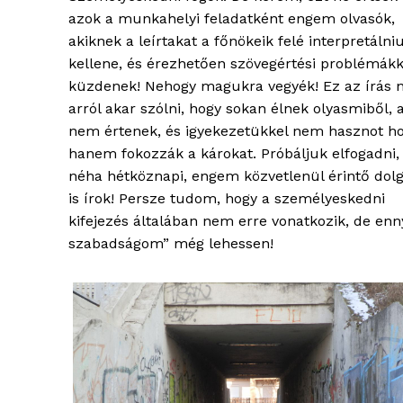
azok a munkahelyi feladatként engem olvasók,
akiknek a leírtakat a főnökeik felé interpretálni
kellene, és érezhetően szövegértési problémákk
küzdenek! Nehogy magukra vegyék! Ez az írás
arról akar szólni, hogy sokan élnek olyasmiből,
nem értenek, és igyekezetükkel nem hasznot h
hanem fokozzák a károkat. Próbáljuk elfogadni,
néha hétköznapi, engem közvetlenül érintő dolg
is írok! Persze tudom, hogy a személyeskedni
kifejezés általában nem erre vonatkozik, de enny
szabadságom” még lehessen!