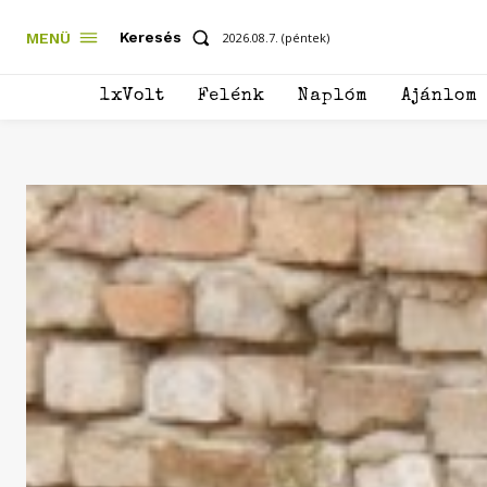
Keresés
MENÜ
2026.08.7. (péntek)
1xVolt
Felénk
Naplóm
Ajánlom