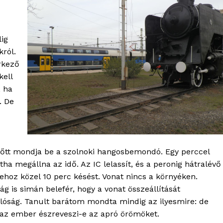
Kapcsolat
Adatkezelési tájékoztató
Hirdetés
lig
król.
rkező
TÉS
kell
, ha
. De
őtt mondja be a szolnoki hangosbemondó. Egy perccel
tha megállna az idő. Az IC lelassít, és a peronig hátralévő
ehoz közel 10 perc késést. Vonat nincs a környéken.
 is simán belefér, hogy a vonat összeállítását
óság. Tanult barátom mondta mindig az ilyesmire: de
 az ember észreveszi-e az apró örömöket.