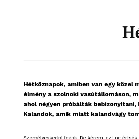
H
Hétköznapok, amiben van egy közel má
élmény a szolnoki vasútállomáson, m
ahol négyen próbálták bebizonyítani,
Kalandok, amik miatt kalandvágy to
Személyeskedni fogok. De kérem, ezt ne értsék 