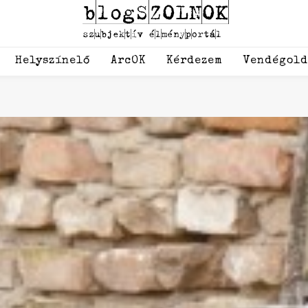
Helyszínelő
ArcOK
Kérdezem
Vendégol