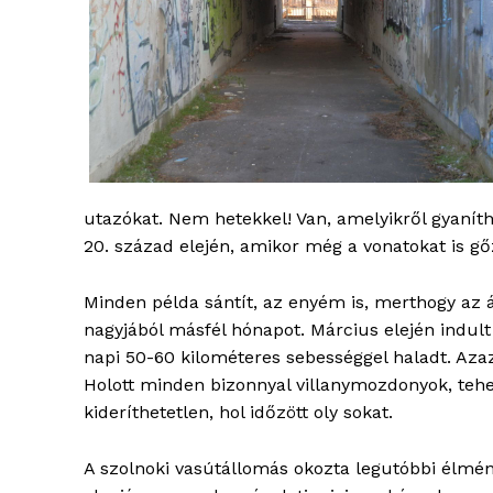
utazókat. Nem hetekkel! Van, amelyikről gyaníthat
20. század elején, amikor még a vonatokat is gőz
blogSZ
Minden példa sántít, az enyém is, merthogy az 
szubje
nagyjából másfél hónapot. Március elején indult 
élményp
napi 50-60 kilométeres sebességgel haladt. Azaz 
Holott minden bizonnyal villanymozdonyok, tehera
kideríthetetlen, hol időzött oly sokat.
A szolnoki vasútállomás okozta legutóbbi élmé