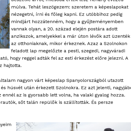
múlva. Tehát leszögezem: szeretem a képeslapokat
nézegetni, írni és főleg kapni. Ez utóbbihoz pedig
mindjárt hozzátenném, hogy a gyűjteményemben
vannak olyan, a 20. század elején postára adott
anzikszok, amelyekkel a már úton lévők azt üzenték
az otthoniaknak, mikor érkeznek. Azaz a Szolnokon
feladott lap megelőzte a pesti, szegedi, nagyváradi
ó, hogy reggel adták fel az esti érkezést előre jelezni. A
 hajtotta.
OLNOK
általam nagyon várt képeslap Spanyolországból utazott
ktív
és húsvét után érkezett Szolnokra. Ez azt jelenti, nagyjáb
ortál
ennél az is gyorsabb lett volna, ha valaki gyalog hozza.
Hasznos
utók, sőt talán repülők is szállították. És persze
bSZ fiók
nyeim
Előfizetés