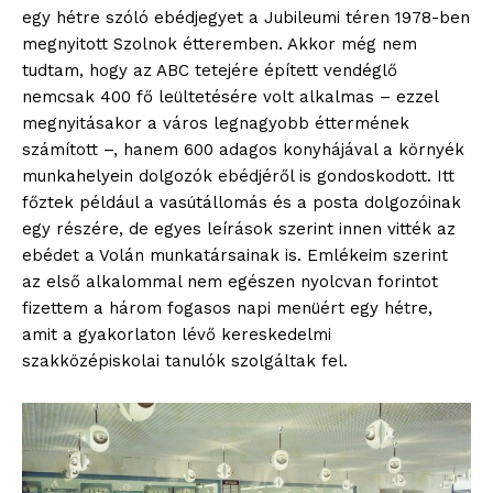
egy hétre szóló ebédjegyet a Jubileumi téren 1978-ben
megnyitott Szolnok étteremben. Akkor még nem
tudtam, hogy az ABC tetejére épített vendéglő
nemcsak 400 fő leültetésére volt alkalmas – ezzel
megnyitásakor a város legnagyobb éttermének
számított –, hanem 600 adagos konyhájával a környék
munkahelyein dolgozók ebédjéről is gondoskodott. Itt
főztek például a vasútállomás és a posta dolgozóinak
egy részére, de egyes leírások szerint innen vitték az
ebédet a Volán munkatársainak is. Emlékeim szerint
az első alkalommal nem egészen nyolcvan forintot
fizettem a három fogasos napi menüért egy hétre,
amit a gyakorlaton lévő kereskedelmi
szakközépiskolai tanulók szolgáltak fel.