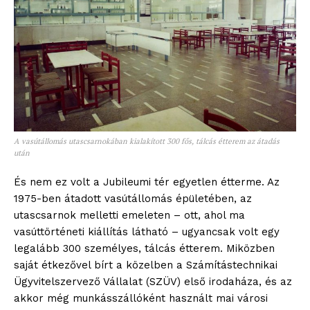
A vasútállomás utascsarnokában kialakított 300 fős, tálcás étterem az átadás
után
És nem ez volt a Jubileumi tér egyetlen étterme. Az
1975-ben átadott vasútállomás épületében, az
utascsarnok melletti emeleten – ott, ahol ma
vasúttörténeti kiállítás látható – ugyancsak volt egy
legalább 300 személyes, tálcás étterem. Miközben
saját étkezővel bírt a közelben a Számítástechnikai
Ügyvitelszervező Vállalat (SZÜV) első irodaháza, és az
akkor még munkásszállóként használt mai városi