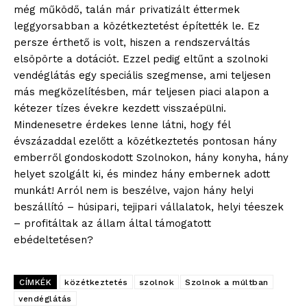
bSZ fiók
még működő, talán már privatizált éttermek
Előfizetés
leggyorsabban a közétkeztetést építették le. Ez
persze érthető is volt, hiszen a rendszerváltás
Kapcsolat
elsöpörte a dotációt. Ezzel pedig eltűnt a szolnoki
Adatkezelési tájékoztató
vendéglátás egy speciális szegmense, ami teljesen
Hirdetés
más megközelítésben, már teljesen piaci alapon a
kétezer tízes évekre kezdett visszaépülni.
Mindenesetre érdekes lenne látni, hogy fél
évszázaddal ezelőtt a közétkeztetés pontosan hány
emberről gondoskodott Szolnokon, hány konyha, hány
helyet szolgált ki, és mindez hány embernek adott
munkát! Arról nem is beszélve, vajon hány helyi
beszállító – húsipari, tejipari vállalatok, helyi téeszek
– profitáltak az állam által támogatott
ebédeltetésen?
CÍMKÉK
közétkeztetés
szolnok
Szolnok a múltban
vendéglátás