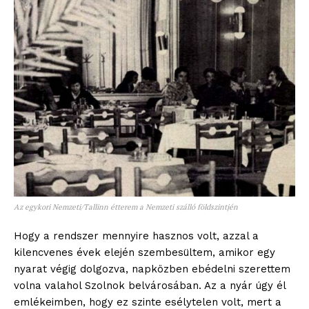
blogSZOLNOK
szubjektív élményportál
Az egykori Nemzeti/Tallinn étterem a Nemzeti szálló földszintjén
ELŐFIZETÉS
Hogy a rendszer mennyire hasznos volt, azzal a
kilencvenes évek elején szembesültem, amikor egy
nyarat végig dolgozva, napközben ebédelni szerettem
Hasznos
volna valahol Szolnok belvárosában. Az a nyár úgy él
emlékeimben, hogy ez szinte esélytelen volt, mert a