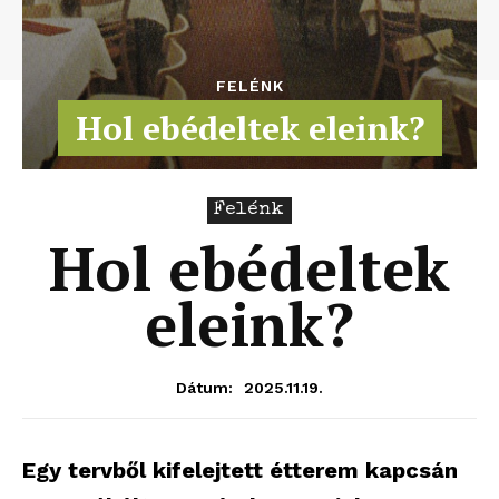
FELÉNK
Hol ebédeltek eleink?
Felénk
Hol ebédeltek
eleink?
2025.11.19.
Dátum:
Egy tervből kifelejtett étterem kapcsán