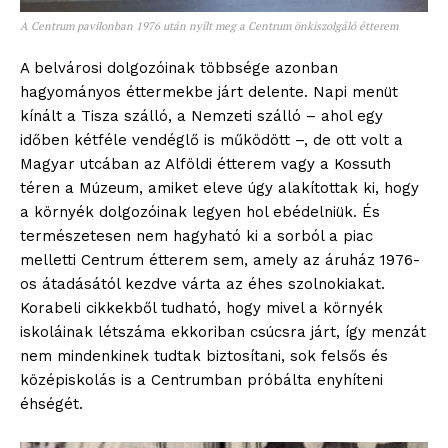
A Centrum pavilonban 1976 után nyílt meg a Centrum önkiszolgáló étterem
A belvárosi dolgozóinak többsége azonban
hagyományos éttermekbe járt delente. Napi menüt
kínált a Tisza szálló, a Nemzeti szálló – ahol egy
időben kétféle vendéglő is működött –, de ott volt a
Magyar utcában az Alföldi étterem vagy a Kossuth
téren a Múzeum, amiket eleve úgy alakítottak ki, hogy
a környék dolgozóinak legyen hol ebédelniük. És
természetesen nem hagyható ki a sorból a piac
melletti Centrum étterem sem, amely az áruház 1976-
os átadásától kezdve várta az éhes szolnokiakat.
Korabeli cikkekből tudható, hogy mivel a környék
iskoláinak létszáma ekkoriban csúcsra járt, így menzát
nem mindenkinek tudtak biztosítani, sok felsős és
középiskolás is a Centrumban próbálta enyhíteni
éhségét.