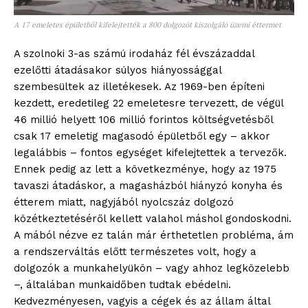
A 17 emeletes épületből kifelejtették a 800 dolgozót kiszolgáló üzemi éttermet
A szolnoki 3-as számú irodaház fél évszázaddal
ezelőtti átadásakor súlyos hiányossággal
szembesültek az illetékesek. Az 1969-ben építeni
kezdett, eredetileg 22 emeletesre tervezett, de végül
46 millió helyett 106 millió forintos költségvetésből
csak 17 emeletig magasodó épületből egy – akkor
legalábbis – fontos egységet kifelejtettek a tervezők.
Ennek pedig az lett a következménye, hogy az 1975
tavaszi átadáskor, a magasházból hiányzó konyha és
étterem miatt, nagyjából nyolcszáz dolgozó
közétkeztetéséről kellett valahol máshol gondoskodni.
A mából nézve ez talán már érthetetlen probléma, ám
a rendszerváltás előtt természetes volt, hogy a
dolgozók a munkahelyükön – vagy ahhoz legközelebb
–, általában munkaidőben tudtak ebédelni.
Kedvezményesen, vagyis a cégek és az állam által