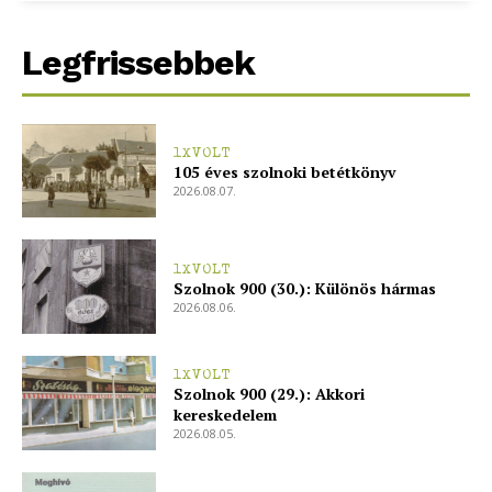
Legfrissebbek
1XVOLT
105 éves szolnoki betétkönyv
2026.08.07.
1XVOLT
Szolnok 900 (30.): Különös hármas
2026.08.06.
1XVOLT
Szolnok 900 (29.): Akkori
kereskedelem
2026.08.05.