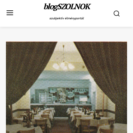
blogSZOLNOK
szubjektív élményportál