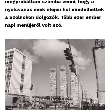
megpróbáltam számba venni, hogy a
nyolcvanas évek elején hol ebédelhettek
a Szolnokon dolgozók. Több ezer ember
napi menüjéről volt szó.