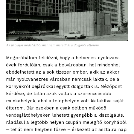
Az új olajos irodaházból már nem maradt ki a dolgozói étterem
Megpróbálom felidézni, hogy a hetvenes-nyolcvana
évek fordulóján, csak a belvárosban, hol mindenhol
ebédelhetett az a sok tízezer ember, akik az akkor
már nyolcvanezres városban nemcsak laktak, de a
környékről bejárókkal együtt dolgoztak is. Nézőpont
kérdése, de talán azok voltak a szerencsésebb
munkahelyek, ahol a telephelyen volt kialakítva saját
étterem. Bár ezekben a csak délben működő
vendéglátóhelyeken lehetett gyengébb a kiszolgálás,
ráadásul a legtöbb helyen csupán melegítő konyhából
– tehát nem helyben főzve – érkezett az asztalra napi