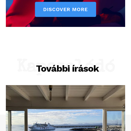
Kapcsolódó
További írások