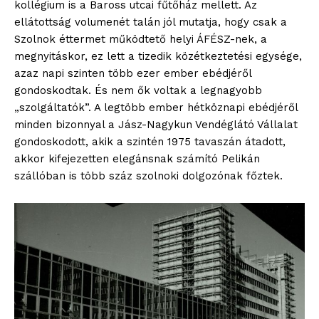
kollégium is a Baross utcai fűtőház mellett. Az
ellátottság volumenét talán jól mutatja, hogy csak a
Szolnok éttermet működtető helyi ÁFÉSZ-nek, a
megnyitáskor, ez lett a tizedik közétkeztetési egysége,
azaz napi szinten több ezer ember ebédjéről
gondoskodtak. És nem ők voltak a legnagyobb
„szolgáltatók”. A legtöbb ember hétköznapi ebédjéről
minden bizonnyal a Jász-Nagykun Vendéglátó Vállalat
gondoskodott, akik a szintén 1975 tavaszán átadott,
akkor kifejezetten elegánsnak számító Pelikán
szállóban is több száz szolnoki dolgozónak főztek.