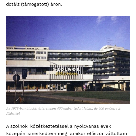
dotált (támogatott) áron.
Az 1978-ban átadott étteremben 400 ember tudott leülni, de 600 emberre is
főzhettek
A szolnoki közétkeztetéssel a nyolcvanas évek
közepén ismerkedtem meg, amikor először váltottam