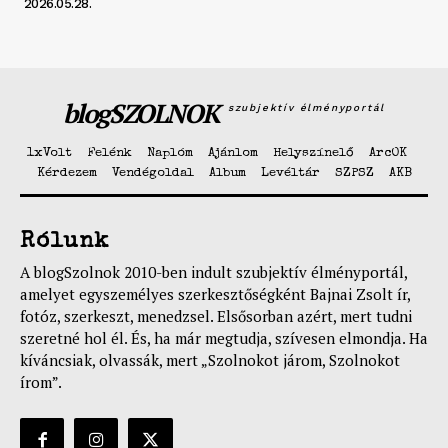
2026.05.28.
blogSZOLNOK
szubjektív élményportál
1xVolt
Felénk
Naplóm
Ajánlom
Helyszínelő
ArcOK
Kérdezem
Vendégoldal
Album
Levéltár
SZPSZ
AKB
Rólunk
A blogSzolnok 2010-ben indult szubjektív élményportál,
amelyet egyszemélyes szerkesztőségként Bajnai Zsolt ír,
fotóz, szerkeszt, menedzsel. Elsősorban azért, mert tudni
szeretné hol él. És, ha már megtudja, szívesen elmondja. Ha
kíváncsiak, olvassák, mert „Szolnokot járom, Szolnokot
írom”.