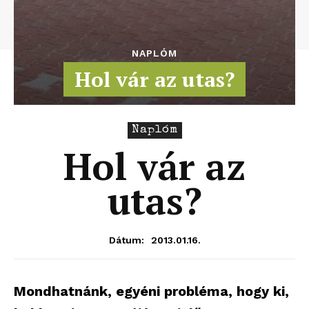
NAPLÓM
Hol vár az utas?
Naplóm
Hol vár az
utas?
2013.01.16.
Dátum:
Mondhatnánk, egyéni probléma, hogy ki,