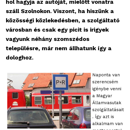
hol hagyja az autóját, mielőtt vonatra
száll Szolnokon. Viszont, ha hiszünk a
közösségi közlekedésben, a szolgáltató
városban és csak egy picit is irigyek
vagyunk néhány szomszédos
településre, már nem állhatunk így a
dologhoz.
Naponta van
szerencsém
igénybe venni
a Magyar
Államvasutak
szolgáltatásait
. Így azt is
alkalmam van