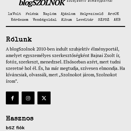
blogSZOLNOK
szubjektív élményportál
1xVolt
Felénk
Naplóm
Ajánlom
Helyszínelő
ArcOK
Kérdezem
Vendégoldal
Album
Levéltár
SZPSZ
AKB
Rólunk
A blogSzolnok 2010-ben indult szubjektív élményportál,
amelyet egyszemélyes szerkesztőségként Bajnai Zsolt ír,
fotóz, szerkeszt, menedzsel. Elsősorban azért, mert tudni
szeretné hol él. És, ha már megtudja, szívesen elmondja. Ha
kíváncsiak, olvassák, mert „Szolnokot járom, Szolnokot
írom”.
Hasznos
bSZ fiók