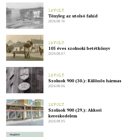
ELŐFIZETÉS
1XVOLT
Tényleg az utolsó fahíd
2026.08.10.
Hasznos
1XVOLT
105 éves szolnoki betétkönyv
2026.08.07.
bSZ fiók
Előfizetés
Kapcsolat
1XVOLT
Szolnok 900 (30.): Különös hármas
Adatkezelési tájékoztató
2026.08.06.
Hirdetés
1XVOLT
Szolnok 900 (29.): Akkori
kereskedelem
2026.08.05.