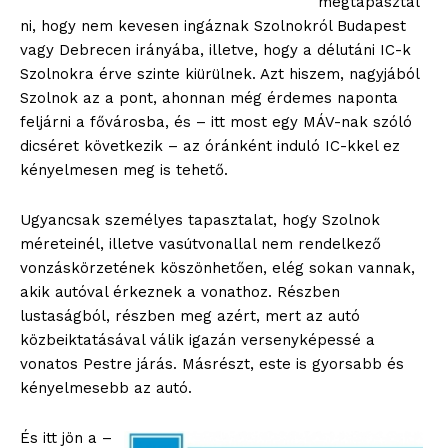
megtapasztal
ni, hogy nem kevesen ingáznak Szolnokról Budapest
vagy Debrecen irányába, illetve, hogy a délutáni IC-k
Szolnokra érve szinte kiürülnek. Azt hiszem, nagyjából
Szolnok az a pont, ahonnan még érdemes naponta
feljárni a fővárosba, és – itt most egy MÁV-nak szóló
dicséret következik – az óránként induló IC-kkel ez
kényelmesen meg is tehető.
Ugyancsak személyes tapasztalat, hogy Szolnok
méreteinél, illetve vasútvonallal nem rendelkező
vonzáskörzetének köszönhetően, elég sokan vannak,
akik autóval érkeznek a vonathoz. Részben
lustaságból, részben meg azért, mert az autó
közbeiktatásával válik igazán versenyképessé a
vonatos Pestre járás. Másrészt, este is gyorsabb és
kényelmesebb az autó.
És itt jön a –