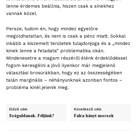
lenne érdemes beállnia, hiszen csak a sínekhez
vannak közel.
Persze, tudom én, hogy mindez egyelőre
megoldhatatlan, és nem is csak a pénz miatt. Sokkal
inkább a kiszemelt területek tulajdonjoga és a „mindez
kinek lenne a feladata” problematika okán.
Mindenesetre a magam részéről élénk érdeklődéssel
fogom keresgélni a jövő ilyenkor már megjelenő
választási brosúrákban, hogy ez az összességében
talán marginális – néhányunknak azonban fontos –
probléma kinél jelenik meg.
Előző cikk
Következő cikk
Száguldanak. Féljünk?
Falra hányt mocsok