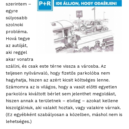
szerintem –
egyre
súlyosabb
szolnoki
probléma.
Hová tegye
az autóját,
aki reggel
akar vonatra
szállni, és csak este térne vissza a városba. Az
teljesen nyilvánvaló, hogy fizetős parkolóba nem
hagyhatja, hiszen az azért kicsit költséges lenne.
Számomra az is világos, hogy a vasút előtti egyetlen
parkolóra kiváltott bérlet sem jelenthet megoldást,
hiszen annak a területnek – elvileg – azokat kellene
kiszolgálniuk, aki valakit hoztak, vagy valakire várnak.
(Ez egyébként szabályosan a közelben, máshol nem is
lehetséges.)