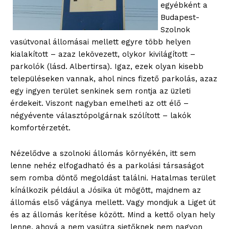
egyébként a
Budapest-
Szolnok
vasútvonal állomásai mellett egyre több helyen
kialakított – azaz lekövezett, olykor kivilágított –
parkolók (lásd. Albertirsa). Igaz, ezek olyan kisebb
településeken vannak, ahol nincs fizető parkolás, azaz
egy ingyen terület senkinek sem rontja az üzleti
érdekeit. Viszont nagyban emelheti az ott élő –
négyévente választópolgárnak szólított – lakók
komfortérzetét.
Nézelődve a szolnoki állomás környékén, itt sem
lenne nehéz elfogadható és a parkolási társaságot
sem romba döntő megoldást találni. Hatalmas terület
kínálkozik például a Jósika út mögött, majdnem az
állomás első vágánya mellett. Vagy mondjuk a Liget út
és az állomás kerítése között. Mind a kettő olyan hely
lenne, ahová a nem vasútra sietőknek nem nagyon