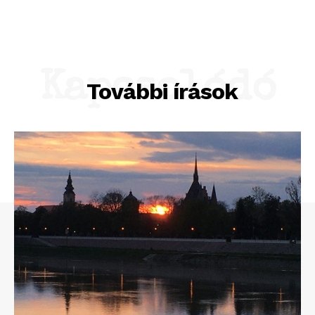
Kapcsolódó
További írások