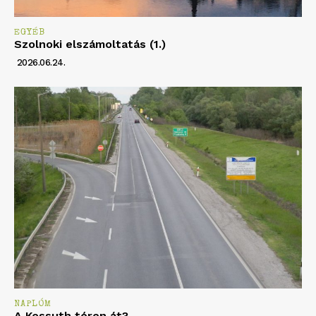
EGYÉB
Szolnoki elszámoltatás (1.)
2026.06.24.
NAPLÓM
A Kossuth téren át?