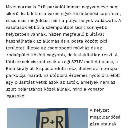
Mivel normális P+R parkolót immár negyven éve nem
sikerül kialakítani a város egyik közlekedési kapujánál,
nincs más megoldás, mint a potya helyek vadászata. A
vasutasok ebből a szempontból kicsit könnyebb
helyzetben vannak, hiszen megfelelő bilétával
használhatják az állomás és a posta közötti pici
területet, illetve az csomóponti művház és az
irodaépület közötti nagyobb, de kialakítatlan részt. A
többieknek viszont csak a régi SZÜV melletti placc, a
Béla király úti kisposta előtti rész, illetve az Interspar
parkolója marad. Ez utóbbira érdemes nyolc óra előtt
egy pillantást vetni: azok az autók, amelyek nem az
üzlet bejáratához közel állnak, mind a vonaton
ingázóké.
A helyzet
megoldandósá
gára utalnak