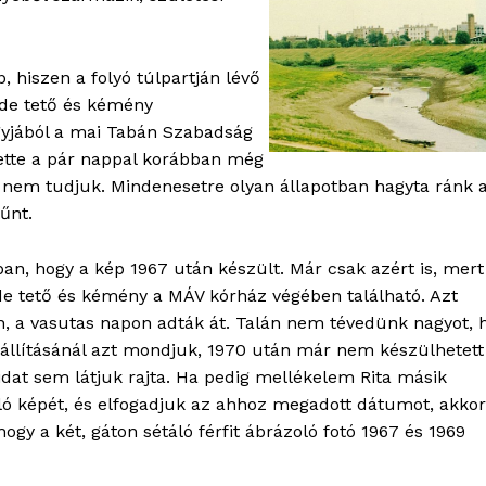
 hiszen a folyó túlpartján lévő
erde tető és kémény
agyjából a mai Tabán Szabadság
tette a pár nappal korábban még
e, nem tudjuk. Mindenesetre olyan állapotban hagyta ránk 
űnt.
an, hogy a kép 1967 után készült. Már csak azért is, mert
de tető és kémény a MÁV kórház végében található. Azt
n, a vasutas napon adták át. Talán nem tévedünk nagyot, 
elállításánál azt mondjuk, 1970 után már nem készülhetett
idat sem látjuk rajta. Ha pedig mellékelem Rita másik
OLNOK
ló képét, és elfogadjuk az ahhoz megadott dátumot, akkor
ktív
ogy a két, gáton sétáló férfit ábrázoló fotó 1967 és 1969
ortál
Hasznos