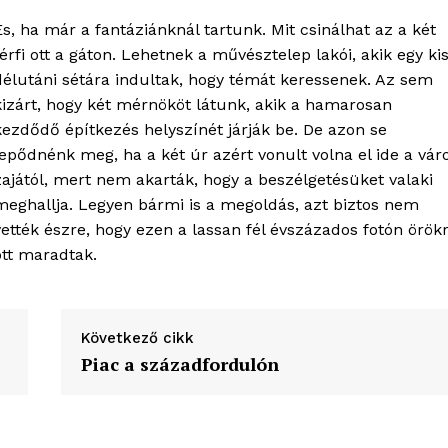
És, ha már a fantáziánknál tartunk. Mit csinálhat az a két
férfi ott a gáton. Lehetnek a művésztelep lakói, akik egy ki
délutáni sétára indultak, hogy témát keressenek. Az sem
kizárt, hogy két mérnököt látunk, akik a hamarosan
kezdődő építkezés helyszínét járják be. De azon se
lepődnénk meg, ha a két úr azért vonult volna el ide a vár
zajától, mert nem akarták, hogy a beszélgetésüket valaki
meghallja. Legyen bármi is a megoldás, azt biztos nem
vették észre, hogy ezen a lassan fél évszázados fotón örök
ott maradtak.
Következő cikk
Piac a századfordulón