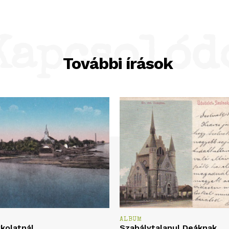
Kapcsolód
További írások
ALBUM
rkolatnál
Szabálytalanul Deáknak