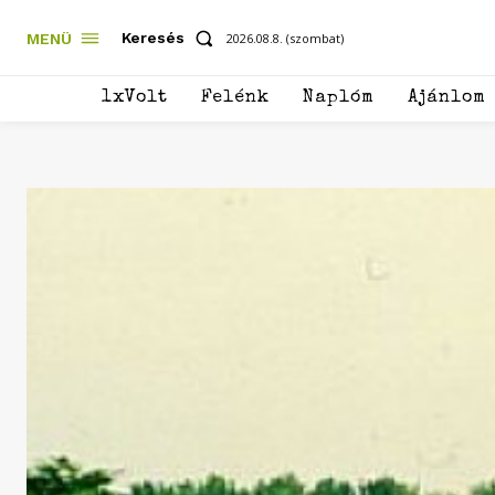
Keresés
MENÜ
2026.08.8. (szombat)
1xVolt
Felénk
Naplóm
Ajánlom