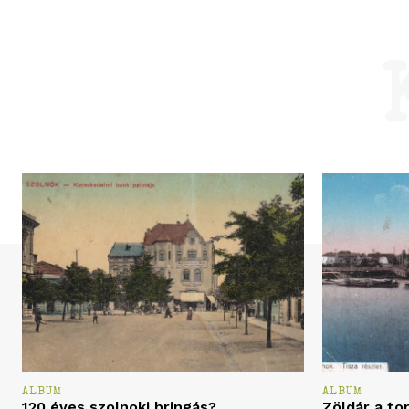
ALBUM
ALBUM
120 éves szolnoki bringás?
Zöldár a to