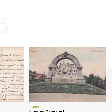
ó
ALBUM
Új év és Damjanich