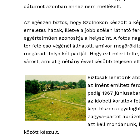
dátumot azonban ehhez nem mellékelt.
Az egészen biztos, hogy Szolnokon készült a kép,
emeletes házak, illetve a jobb szélen látható f
egyértelműen azonosítja a helyszínt. A fotós n
tér felé eső végénél állhatott, amikor megörökí
megáradt folyó két partját. Hogy ezt miért tett
várost, ami alig néhány évvel később teljesen elt
Biztosak lehetünk abb
az imént említett fer
pedig 1967 júniusába
az időbeli korlátok f
kép, hiszen a gyalogh
blogSZ
Zagyva-partot ábrázo
szubje
azt kell mondanunk, h
élményp
között készült.