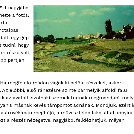
zt nagyjából
bSZ fiók
ette a fotós,
rta
Előfizetés
nctalpas
Kapcsolat
dalt, egy gép
Adatkezelési tájékoztató
e tudni, hogy
Hirdetés
em része volt,
obb partján
TÉS
. Ha megfelelő módon vágok ki belőle részeket, akkor
 Az előbbi, első ránézésre szinte bármelyik alföldi falu
csak az avatott, szolnoki szemek tudnák megmondani, mely
 ugyanis másnak kevés támpontot adnának. Mondjuk, ezért i
fa árnyékában megbújó, a művésztelep lakói által annyira
ezt a részét nézegetve, nagyjából felidézhetjük, milyen