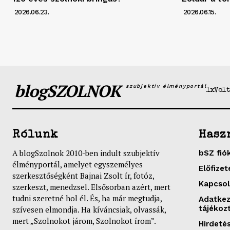
2026.06.23.
2026.06.15.
blogSZOLNOK
szubjektív élményportál
1xVolt
Rólunk
Hasz
A blogSzolnok 2010-ben indult szubjektív
bSZ fió
élményportál, amelyet egyszemélyes
Előfizet
szerkesztőségként Bajnai Zsolt ír, fotóz,
Kapcsol
szerkeszt, menedzsel. Elsősorban azért, mert
tudni szeretné hol él. És, ha már megtudja,
Adatkez
tájékoz
szívesen elmondja. Ha kíváncsiak, olvassák,
mert „Szolnokot járom, Szolnokot írom”.
Hirdeté