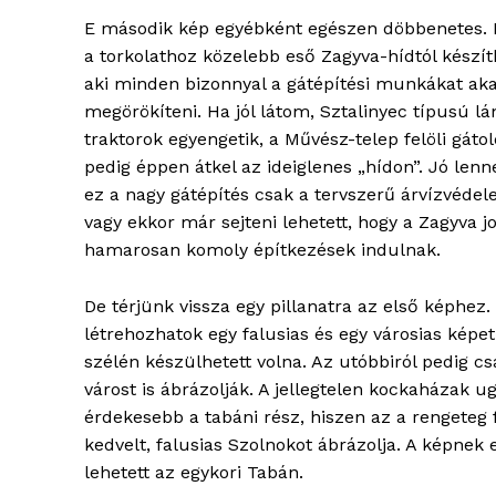
E második kép egyébként egészen döbbenetes. E
a torkolathoz közelebb eső Zagyva-hídtól készíth
aki minden bizonnyal a gátépítési munkákat aka
megörökíteni. Ha jól látom, Sztalinyec típusú lá
traktorok egyengetik, a Művész-telep felöli gátol
pedig éppen átkel az ideiglenes „hídon”. Jó lenn
ez a nagy gátépítés csak a tervszerű árvízvédel
vagy ekkor már sejteni lehetett, hogy a Zagyva j
hamarosan komoly építkezések indulnak.
ELŐFIZE
De térjünk vissza egy pillanatra az első képhez
létrehozhatok egy falusias és egy városias képet.
szélén készülhetett volna. Az utóbbiról pedig 
várost is ábrázolják. A jellegtelen kockaházak
érdekesebb a tabáni rész, hiszen az a rengeteg 
kedvelt, falusias Szolnokot ábrázolja. A képnek 
lehetett az egykori Tabán.