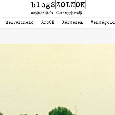
Helyszínelő
ArcOK
Kérdezem
Vendégol