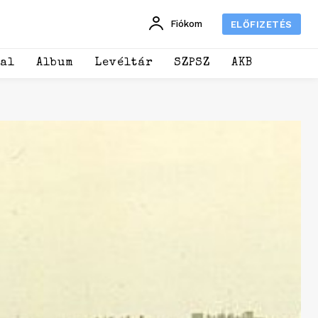
Fiókom
ELŐFIZETÉS
dal
Album
Levéltár
SZPSZ
AKB