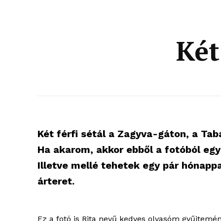
Két
Két férfi sétál a Zagyva-gáton, a Ta
Ha akarom, akkor ebből a fotóból egy 
Illetve mellé tehetek egy pár hónappa
árteret.
Ez a fotó is Rita nevű kedves olvasóm gyűjtemé