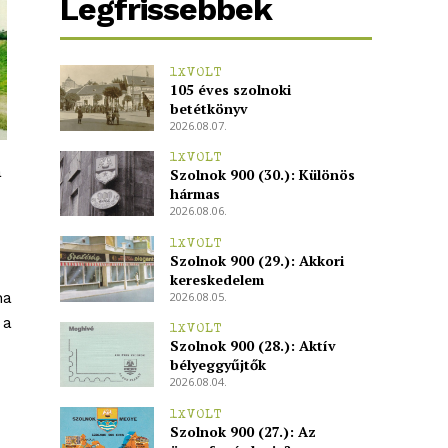
Legfrissebbek
1XVOLT
105 éves szolnoki
betétkönyv
2026.08.07.
1XVOLT
a
Szolnok 900 (30.): Különös
hármas
2026.08.06.
1XVOLT
Szolnok 900 (29.): Akkori
kereskedelem
ha
2026.08.05.
 a
1XVOLT
Szolnok 900 (28.): Aktív
bélyeggyűjtők
2026.08.04.
1XVOLT
Szolnok 900 (27.): Az