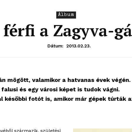
Album
 férfi a Zagyva-g
Dátum:
2013.02.23.
bán mögött, valamikor a hatvanas évek végén.
falusi és egy városi képet is tudok vágni.
l későbbi fotót is, amikor már gépek túrták a
nyéből származik, születési