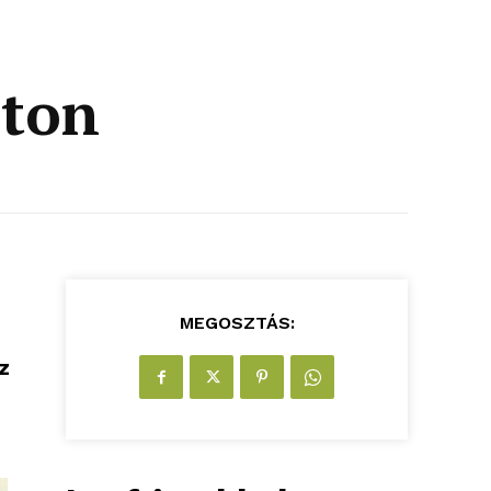
áton
MEGOSZTÁS:
z