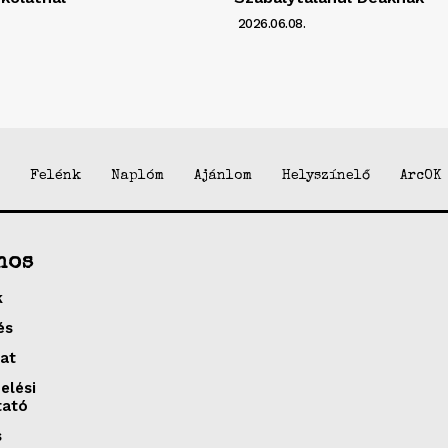
2026.06.08.
Felénk
Naplóm
Ajánlom
Helyszínelő
ArcOK
nos
k
és
at
elési
tató
s