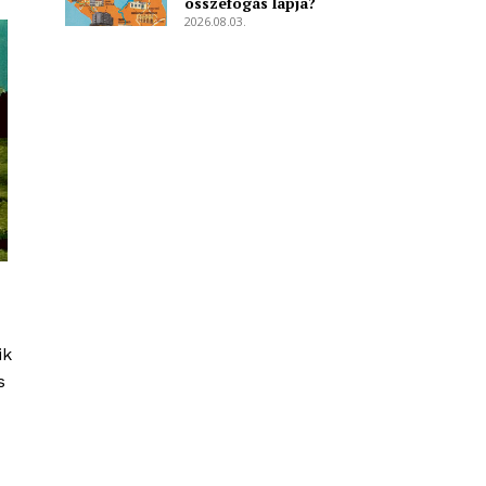
összefogás lapja?
2026.08.03.
ik
s