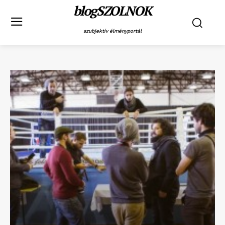
blogSZOLNOK
szubjektív élményportál