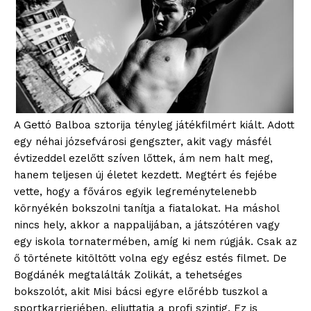
A Gettó Balboa sztorija tényleg játékfilmért kiált. Adott
egy néhai józsefvárosi gengszter, akit vagy másfél
évtizeddel ezelőtt szíven lőttek, ám nem halt meg,
hanem teljesen új életet kezdett. Megtért és fejébe
vette, hogy a főváros egyik legreménytelenebb
környékén bokszolni tanítja a fiatalokat. Ha máshol
nincs hely, akkor a nappalijában, a játszótéren vagy
egy iskola tornatermében, amíg ki nem rúgják. Csak az
ő története kitöltött volna egy egész estés filmet. De
Bogdánék megtalálták Zolikát, a tehetséges
bokszolót, akit Misi bácsi egyre előrébb tuszkol a
sportkarrierjében, eljuttatja a profi szintig. Ez is