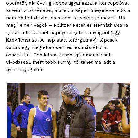
operatőr, aki évekig képes ugyanazzal a koncepcióval
követni a történetet, akinek a képein megelevenedik a
nem épített díszlet és a nem tervezett jelmezek. No
meg remek vágók – Politzer Péter és Hernáth Csaba
-, akik a hetvenhét napnyi forgatott anyagból (egy
játékfilmet 20-30 nap alatt leforgatnak) képesek
voltak egy meglehetősen feszes másfél órát
összerakni. Gondolom, rengeteg lemondással,
vívódással, mert több filmnyi történet maradt a
nyersanyagokon.