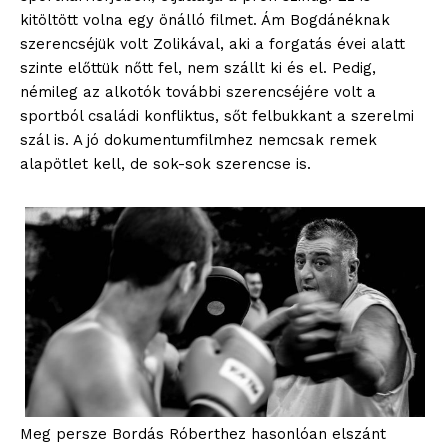
kitöltött volna egy önálló filmet. Ám Bogdánéknak
szerencséjük volt Zolikával, aki a forgatás évei alatt
szinte előttük nőtt fel, nem szállt ki és el. Pedig,
némileg az alkotók további szerencséjére volt a
sportból családi konfliktus, sőt felbukkant a szerelmi
szál is. A jó dokumentumfilmhez nemcsak remek
alapötlet kell, de sok-sok szerencse is.
Meg persze Bordás Róberthez hasonlóan elszánt