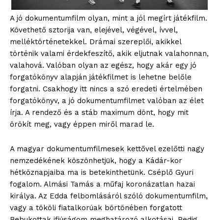
A jó dokumentumfilm olyan, mint a jól megírt játékfilm.
Követhető sztorija van, elejével, végével, ívvel,
melléktörténetekkel. Drámai szereplői, akikkel
történik valami érdekfeszítő, akik eljutnak valahonnan,
valahová. Valóban olyan az egész, hogy akár egy jó
forgatókönyv alapján játékfilmet is lehetne belőle
forgatni. Csakhogy itt nincs a szó eredeti értelmében
forgatókönyv, a jó dokumentumfilmet valóban az élet
írja. A rendező és a stáb maximum dönt, hogy mit
örökít meg, vagy éppen miről marad le.
A magyar dokumentumfilmesek kettővel ezelőtti nagy
nemzedékének köszönhetjük, hogy a Kádár-kor
hétköznapjaiba ma is betekinthetünk. Cséplő Gyuri
fogalom. Almási Tamás a műfaj koronázatlan hazai
királya. Az Edda felbomlásáról szóló dokumentumfilm,
vagy a tököli fiatalkorúak börtönében forgatott
Bebukottak ifjúságom meghatározó alkotásai. Pedig