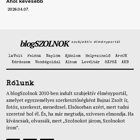
Ahol kevesebb
2026.04.07.
blogSZOLNOK
szubjektív élményportál
1xVolt
Felénk
Naplóm
Ajánlom
Helyszínelő
ArcOK
Kérdezem
Vendégoldal
Album
Levéltár
SZPSZ
AKB
Rólunk
A blogSzolnok 2010-ben indult szubjektív élményportál,
amelyet egyszemélyes szerkesztőségként Bajnai Zsolt ír,
fotóz, szerkeszt, menedzsel. Elsősorban azért, mert tudni
szeretné hol él. És, ha már megtudja, szívesen elmondja. Ha
kíváncsiak, olvassák, mert „Szolnokot járom, Szolnokot
írom”.