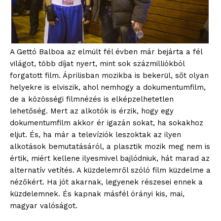
A Gettó Balboa az elmúlt fél évben már bejárta a fél
világot, több díjat nyert, mint sok százmilliókból
forgatott film. Áprilisban mozikba is bekerül, sőt olyan
helyekre is elviszik, ahol nemhogy a dokumentumfilm,
de a közösségi filmnézés is elképzelhetetlen
lehetőség. Mert az alkotók is érzik, hogy egy
blogSZOLNOK
dokumentumfilm akkor ér igazán sokat, ha sokakhoz
szubjektív élményportál
eljut. És, ha már a televíziók leszoktak az ilyen
alkotások bemutatásáról, a plasztik mozik meg nem is
értik, miért kellene ilyesmivel bajlódniuk, hát marad az
alternatív vetítés. A küzdelemről szóló film küzdelme a
nézőkért. Ha jót akarnak, legyenek részesei ennek a
küzdelemnek. És kapnak másfél órányi kis, mai,
magyar valóságot.