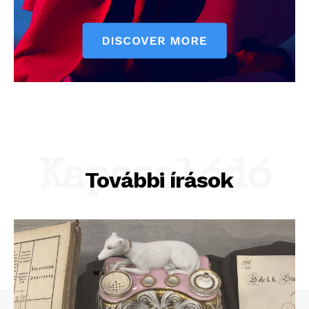
Kapcsolódó
További írások