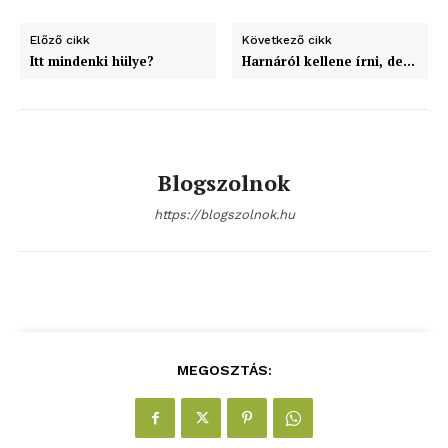
Előző cikk
Következő cikk
Itt mindenki hülye?
Harnáról kellene írni, de…
ELŐFIZETÉS
Blogszolnok
Hasznos
https://blogszolnok.hu
bSZ fiók
Előfizetés
Kapcsolat
Adatkezelési tájékoztató
Hirdetés
MEGOSZTÁS: