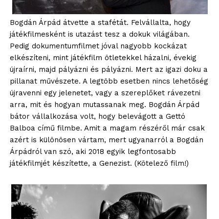
Bogdán Árpád átvette a stafétát. Felvállalta, hogy
játékfilmesként is utazást tesz a dokuk világában.
Pedig dokumentumfilmet jóval nagyobb kockázat
elkészíteni, mint játékfilm ötletekkel házalni, évekig
újraírni, majd pályázni és pályázni. Mert az igazi doku a
pillanat művészete. A legtöbb esetben nincs lehetőség
újravenni egy jelenetet, vagy a szereplőket rávezetni
arra, mit és hogyan mutassanak meg. Bogdán Árpád
bátor vállalkozása volt, hogy belevágott a Gettó
Balboa című filmbe. Amit a magam részéről már csak
azért is különösen vártam, mert ugyanarról a Bogdán
Árpádról van szó, aki 2018 egyik legfontosabb
játékfilmjét készítette, a Genezist. (Kötelező film!)