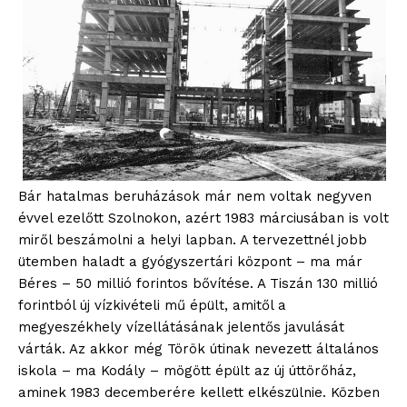
Bár hatalmas beruházások már nem voltak negyven
évvel ezelőtt Szolnokon, azért 1983 márciusában is volt
miről beszámolni a helyi lapban. A tervezettnél jobb
ütemben haladt a gyógyszertári központ – ma már
Béres – 50 millió forintos bővítése. A Tiszán 130 millió
forintból új vízkivételi mű épült, amitől a
megyeszékhely vízellátásának jelentős javulását
várták. Az akkor még Török útinak nevezett általános
iskola – ma Kodály – mögött épült az új úttörőház,
aminek 1983 decemberére kellett elkészülnie. Közben