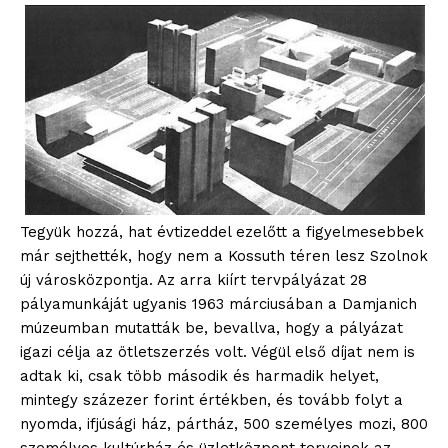
Tegyük hozzá, hat évtizeddel ezelőtt a figyelmesebbek
már sejthették, hogy nem a Kossuth téren lesz Szolnok
új városközpontja. Az arra kiírt tervpályázat 28
pályamunkáját ugyanis 1963 márciusában a Damjanich
múzeumban mutatták be, bevallva, hogy a pályázat
igazi célja az ötletszerzés volt. Végül első díjat nem is
adtak ki, csak több második és harmadik helyet,
mintegy százezer forint értékben, és tovább folyt a
nyomda, ifjúsági ház, pártház, 500 személyes mozi, 800