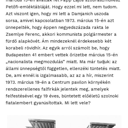
Petőfi-emléktábláját. Hogy ezzel mi lett, nem tudom.
Azt viszont igen, hogy mi lett a Damjanich uszoda
sorsa, amivel kapcsolatban 1973. március 15-én azt
Hasznos
ünnepelték, hogy éppen negyedszázada rakta le
Zsemlye Ferenc, akkori kommunista polgármester a
bSZ fiók
fürdő alapkövét. Ám mindezeknél érdekesebb két
Előfizetés
korabeli rövidhír. Az egyik arról számolt be, hogy
Kapcsolat
Budapesten 41 embert vettek őrizetbe március 15-én
„nacionalista megmozdulás” miatt. Ma már tudjuk: az
Adatkezelési tájékoztató
állami ünnepségtől független, ellenzéki tüntetés miatt.
Hirdetés
De, ami ennél is izgalmasabb, az az a hír, miszerint
1973. március 19-én a Centrum pavilon környékén
rendszerellenes falfirkák jelentek meg, amelyek
felfestésével egy 19 éves, büntetett előéletű szolnoki
fiatalembert gyanúsítottak. Mi lett vele?