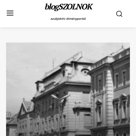
blogSZOLNOK
szubjektív élményportál