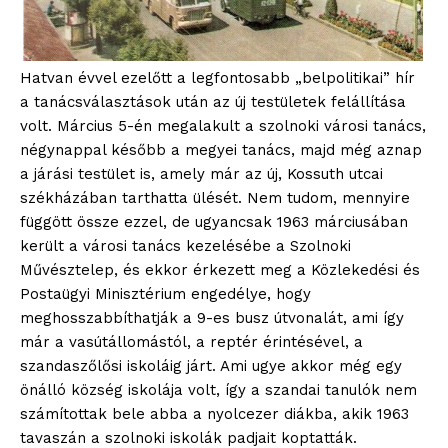
Hatvan évvel ezelőtt a legfontosabb „belpolitikai” hír
a tanácsválasztások után az új testületek felállítása
volt. Március 5-én megalakult a szolnoki városi tanács,
négynappal később a megyei tanács, majd még aznap
a járási testület is, amely már az új, Kossuth utcai
székházában tarthatta ülését. Nem tudom, mennyire
függött össze ezzel, de ugyancsak 1963 márciusában
került a városi tanács kezelésébe a Szolnoki
Művésztelep, és ekkor érkezett meg a Közlekedési és
Postaügyi Minisztérium engedélye, hogy
meghosszabbíthatják a 9-es busz útvonalát, ami így
már a vasútállomástól, a reptér érintésével, a
szandaszőlősi iskoláig járt. Ami ugye akkor még egy
önálló község iskolája volt, így a szandai tanulók nem
számítottak bele abba a nyolcezer diákba, akik 1963
tavaszán a szolnoki iskolák padjait koptatták.