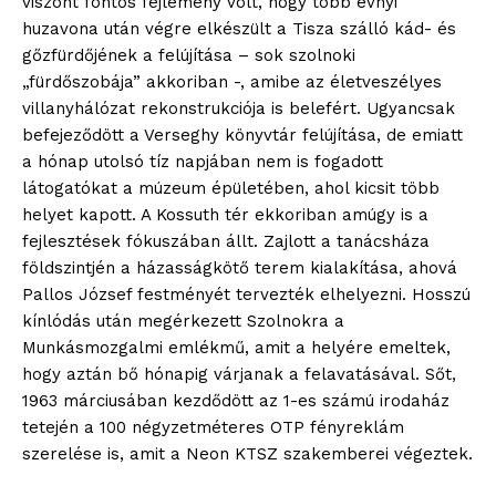
viszont fontos fejlemény volt, hogy több évnyi
huzavona után végre elkészült a Tisza szálló kád- és
gőzfürdőjének a felújítása – sok szolnoki
„fürdőszobája” akkoriban -, amibe az életveszélyes
villanyhálózat rekonstrukciója is belefért. Ugyancsak
befejeződött a Verseghy könyvtár felújítása, de emiatt
a hónap utolsó tíz napjában nem is fogadott
látogatókat a múzeum épületében, ahol kicsit több
helyet kapott. A Kossuth tér ekkoriban amúgy is a
fejlesztések fókuszában állt. Zajlott a tanácsháza
földszintjén a házasságkötő terem kialakítása, ahová
Pallos József festményét tervezték elhelyezni. Hosszú
kínlódás után megérkezett Szolnokra a
Munkásmozgalmi emlékmű, amit a helyére emeltek,
hogy aztán bő hónapig várjanak a felavatásával. Sőt,
1963 márciusában kezdődött az 1-es számú irodaház
tetején a 100 négyzetméteres OTP fényreklám
szerelése is, amit a Neon KTSZ szakemberei végeztek.