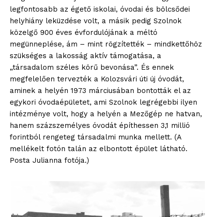
legfontosabb az égető iskolai, óvodai és bölcsődei
helyhiány leküzdése volt, a másik pedig Szolnok
közelgő 900 éves évfordulójának a méltó
megünneplése, ám – mint rögzítették – mindkettőhöz
szükséges a lakosság aktív támogatása, a
„társadalom széles körű bevonása”. És ennek
megfelelően tervezték a Kolozsvári úti új óvodát,
aminek a helyén 1973 márciusában bontották el az
egykori óvodaépületet, ami Szolnok legrégebbi ilyen
intézménye volt, hogy a helyén a Mezőgép ne hatvan,
hanem százszemélyes óvodát építhessen 3,1 millió
forintból rengeteg társadalmi munka mellett. (A
mellékelt fotón talán az elbontott épület látható.
Posta Julianna fotója.)