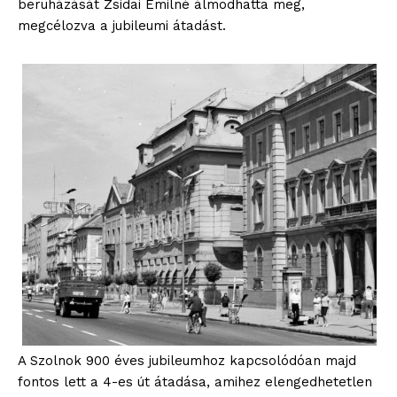
beruházását Zsidai Emilné álmodhatta meg,
megcélozva a jubileumi átadást.
A Szolnok 900 éves jubileumhoz kapcsolódóan majd
fontos lett a 4-es út átadása, amihez elengedhetetlen