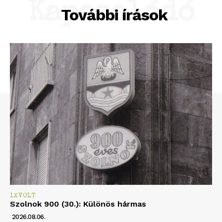
Kapcsolódó
További írások
1XVOLT
Szolnok 900 (30.): Különös hármas
2026.08.06.