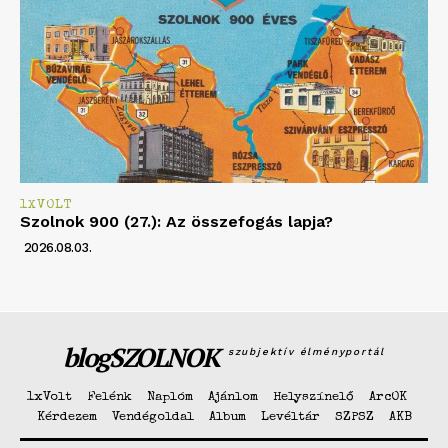
1XVOLT
Szolnok 900 (27.): Az összefogás lapja?
2026.08.03.
blogSZOLNOK
szubjektív élményportál
1xVolt
Felénk
Naplóm
Ajánlom
Helyszínelő
ArcOK
Kérdezem
Vendégoldal
Album
Levéltár
SZPSZ
AKB