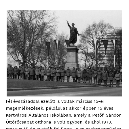
blogSZOLNOK
szubjektív élményportál
Fél évszázaddal ezelőtt is voltak március 15-ei
megemlékezések, például az akkor éppen 15 éves
Kertvárosi Általános Iskolában, amely a Petőfi Sándor
Úttörőcsapat otthona is volt egyben, és ahol 1973.
ELŐFIZETÉS
március 15-én avatták fel Papp Lajos szobrászművész