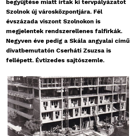
begyűjtése miatt írtak ki tervpályázatot
Szolnok új városközpontjára. Fél
évszázada viszont Szolnokon is
megjelentek rendszerellenes falfirkák.
Negyven éve pedig a Skála angyalai című
divatbemutatón Cserháti Zsuzsa is
fellépett. Évtizedes sajtószemle.