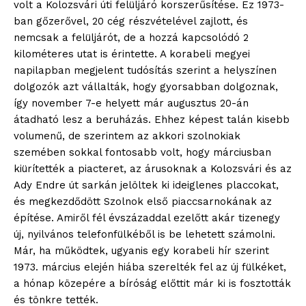
volt a Kolozsvári úti felüljáró korszerűsítése. Ez 1973-
ban gőzerővel, 20 cég részvételével zajlott, és
nemcsak a felüljárót, de a hozzá kapcsolódó 2
kilométeres utat is érintette. A korabeli megyei
napilapban megjelent tudósítás szerint a helyszínen
dolgozók azt vállalták, hogy gyorsabban dolgoznak,
így november 7-e helyett már augusztus 20-án
átadható lesz a beruházás. Ehhez képest talán kisebb
volumenű, de szerintem az akkori szolnokiak
szemében sokkal fontosabb volt, hogy márciusban
kiürítették a piacteret, az árusoknak a Kolozsvári és az
Ady Endre út sarkán jelöltek ki ideiglenes placcokat,
és megkezdődött Szolnok első piaccsarnokának az
építése. Amiről fél évszázaddal ezelőtt akár tizenegy
új, nyilvános telefonfülkéből is be lehetett számolni.
Már, ha működtek, ugyanis egy korabeli hír szerint
1973. március elején hiába szerelték fel az új fülkéket,
a hónap közepére a bíróság előttit már ki is fosztották
és tönkre tették.