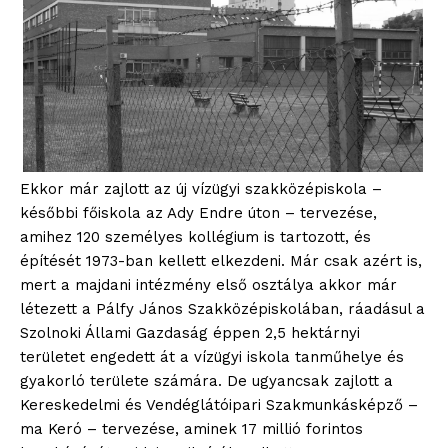
Ekkor már zajlott az új vízügyi szakközépiskola –
későbbi főiskola az Ady Endre úton – tervezése,
amihez 120 személyes kollégium is tartozott, és
építését 1973-ban kellett elkezdeni. Már csak azért is,
mert a majdani intézmény első osztálya akkor már
létezett a Pálfy János Szakközépiskolában, ráadásul a
Szolnoki Állami Gazdaság éppen 2,5 hektárnyi
területet engedett át a vízügyi iskola tanműhelye és
gyakorló területe számára. De ugyancsak zajlott a
Kereskedelmi és Vendéglátóipari Szakmunkásképző –
ma Keró – tervezése, aminek 17 millió forintos