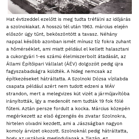
Hat évtizeddel ezelőtt is meg tudta tréfálni az időjárás
a szolnokiakat. A hosszú tél után 1963. március elején
először úgy tűnt, beköszöntött a tavasz. Néhány
nappal később azonban ismét mínusz tíz fokra zuhant
a hőmérséklet, ami miatt például el kellett halasztani
a cukorgyári 1-es számú élelmiszerbolt átadását, az
Állami Építőipari Vállalat (ÁÉV) dolgozóit pedig újra
fagyszabadságra küldték. A hideg nemcsak az
építkezéseket hátráltatta. A Szolnoki Dózsa vízilabda
csapata például azért nem tudott edzeni a MÁV
strandon, mert a melegvizes kút vizét a járműjavítóba
irányították, így a medencét nem tudták 19 fok fölé
fűteni. Aztán persze fordult a kocka. Március közepén
megérkezett az első égzengés és zivatar Szolnokra,
hirtelen olvadni kezdett, ami a Jászságban nagyon
komoly árvizet okozott. Szolnoknál pedig hátráltatta,
hogy az uszályok meginduljanak a Tiszán, ez