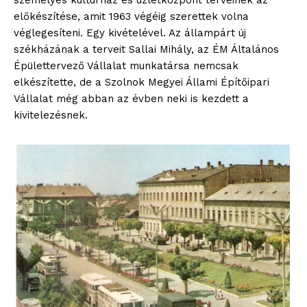
személyes kultúrház és üzletközpont terveinek az
előkészítése, amit 1963 végéig szerettek volna
véglegesíteni. Egy kivételével. Az állampárt új
székházának a terveit Sallai Mihály, az ÉM Általános
Épülettervező Vállalat munkatársa nemcsak
elkészítette, de a Szolnok Megyei Állami Építőipari
Vállalat még abban az évben neki is kezdett a
kivitelezésnek.