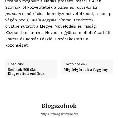
utcában megnyílt a Nádas presszó, március 4-én
Szolnokról közvetítették a
Játék és muzsika tíz
percben
című rádiós, komolyzenei vetélkedőt, a hónap
végén pedig
Skála angyalai
címmel rendeztek
divatbemutatót a Megyei Művelődési és Ifjúsági
Központban, amin a Nevada együttes mellett Cserháti
Zsuzsa és Komár László is szórakoztatta a
közönséget.
Előző cikk
Következő cikk
Szolnok 900 (8.):
Míg felgördült a függöny
Kiegészített emlékek
Blogszolnok
https://blogszolnok.hu