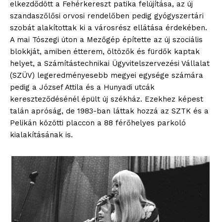
elkezdődött a Fehérkereszt patika felújítása, az új
szandaszőlősi orvosi rendelőben pedig gyógyszertári
szobát alakítottak ki a városrész ellátása érdekében.
A mai Tószegi úton a Mezőgép építette az új szociális
blokkját, amiben étterem, öltözők és fürdők kaptak
helyet, a Számítástechnikai Ügyvitelszervezési Vállalat
(SZÜV) legeredményesebb megyei egysége számára
pedig a József Attila és a Hunyadi utcák
kereszteződésénél épült új székház. Ezekhez képest
talán apróság, de 1983-ban láttak hozzá az SZTK és a
Pelikán közötti placcon a 88 férőhelyes parkoló
kialakításának is.