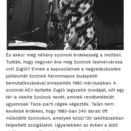
És akkor még néhány szolnoki érdekesség a múltból.
Tudták, hogy negyven éve még Szolnok testvérvárosa
volt Zugló? Ennek a kapcsolatnak a negyedszázados
jubileumát Szolnok háromnapos budapesti
bemutatkozásával ünnepelték 1983 márciusában. A
szolnoki ÁÉV építette Zugló legszebb óvodáját, sőt egy
tér is viselte Szolnok nevét, aminek rendbetételét
ugyancsak Tisza-parti cégek végezték. Talán nem
kevésbé érdekes, hogy 1983-ban 240 darab lift
működött Szolnokon, amelyek közül 120 lakóházakban
teljesített szolgálatot. Ugyanebben az évben a Sütő