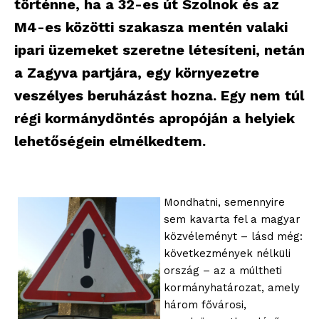
történne, ha a 32-es út Szolnok és az
M4-es közötti szakasza mentén valaki
ipari üzemeket szeretne létesíteni, netán
a Zagyva partjára, egy környezetre
veszélyes beruházást hozna. Egy nem túl
régi kormánydöntés apropóján a helyiek
lehetőségein elmélkedtem.
Mondhatni, semennyire
sem kavarta fel a magyar
közvéleményt – lásd még:
következmények nélküli
ország – az a múltheti
kormányhatározat, amely
három fővárosi,