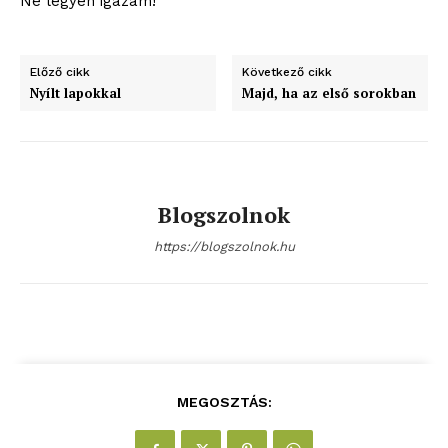
Ne legyen igazam!
bSZ fiók
Előfizetés
Előző cikk
Következő cikk
Nyílt lapokkal
Majd, ha az első sorokban
Kapcsolat
Adatkezelési tájékoztató
Hirdetés
Blogszolnok
https://blogszolnok.hu
MEGOSZTÁS: