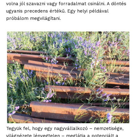
volna jól szavazni vagy forradalmat csinálni. A döntés
ugyanis precedens értékű. Egy helyi példával
próbálom megvilágítani.
Tegyük fel, hogy egy nagyvállalkozó – nemzetisége,
világnézete lényegtelen – meglátja a potenciált a