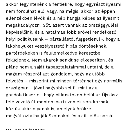
akkor legyintenénk a fentiekre, hogy egyrészt ilyesmi
blogSZOLNOK
nem fordulhat elő. Vagy, ha mégis, akkor az éppen
szubjektív élményportál
ellenzékben lévők és a nép hangja képes az ilyesmit
megakadályozni. Sőt, azért vannak az országgyűlési
képviselőink, és a hatalmas lobbierővel rendelkező
helyi politikusaink – pártállástól függetlenül -, hogy a
lakóhelyüket veszélyeztető hibás döntéseknek,
pártérdekeken is felülemelkedve keresztbe
feküdjenek. Nem akarok senkit se elkeseríteni, és
pláne nem a saját tapasztalataimmal untatni, de a
magam részéről azt gondolom, hogy az utóbbi
felvetés – miszerint mi minden történhet egy normális
országban – jóval nagyobb sci-fi, mint az a
gondolatkísérlet, hogy pillanatokon belül az Újszász
ELŐFIZETÉS
felé vezető út mentén ipari üzemek sorakoznak,
köztük akár olyanok is, amelyek örökre
megváltoztathatják Szolnokot és az itt élők sorsát.
Hasznos