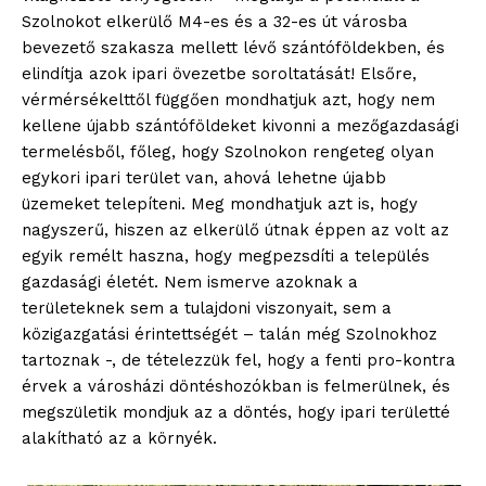
Szolnokot elkerülő M4-es és a 32-es út városba
bevezető szakasza mellett lévő szántóföldekben, és
elindítja azok ipari övezetbe soroltatását! Elsőre,
vérmérsékelttől függően mondhatjuk azt, hogy nem
kellene újabb szántóföldeket kivonni a mezőgazdasági
termelésből, főleg, hogy Szolnokon rengeteg olyan
egykori ipari terület van, ahová lehetne újabb
üzemeket telepíteni. Meg mondhatjuk azt is, hogy
nagyszerű, hiszen az elkerülő útnak éppen az volt az
egyik remélt haszna, hogy megpezsdíti a település
gazdasági életét. Nem ismerve azoknak a
területeknek sem a tulajdoni viszonyait, sem a
közigazgatási érintettségét – talán még Szolnokhoz
tartoznak -, de tételezzük fel, hogy a fenti pro-kontra
érvek a városházi döntéshozókban is felmerülnek, és
megszületik mondjuk az a döntés, hogy ipari területté
alakítható az a környék.