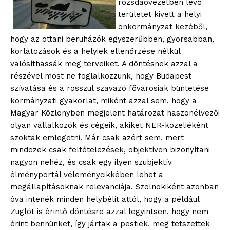
rozsdaövezetben lévő
területet kivett a helyi
önkormányzat kezéből,
hogy az ottani beruházók egyszerűbben, gyorsabban,
korlátozások és a helyiek ellenőrzése nélkül
valósíthassák meg terveiket. A döntésnek azzal a
részével most ne foglalkozzunk, hogy Budapest
szívatása és a rosszul szavazó fővárosiak büntetése
kormányzati gyakorlat, miként azzal sem, hogy a
Magyar Közlönyben megjelent határozat haszonélvezői
olyan vállalkozók és cégeik, akiket NER-közeliéként
szoktak emlegetni. Már csak azért sem, mert
mindezek csak feltételezések, objektíven bizonyítani
nagyon nehéz, és csak egy ilyen szubjektív
élményportál véleménycikkében lehet a
megállapításoknak relevanciája. Szolnokiként azonban
óva intenék minden helybélit attól, hogy a például
Zuglót is érintő döntésre azzal legyintsen, hogy nem
érint bennünket, így jártak a pestiek, meg tetszettek