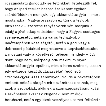
rosszindulatú gondolatkísérletünkkel! Tételezzük fel,
hogy az ipari terület besorolást kapott egykori
szántóföldeken mondjuk, egy akkumulátorgyár – mert
mostanában Magyarországon ez tűnik a legjobb
biznisznek – szeretne tanyát verni! Sőt, menjünk el
odáig a jövő elképzelésében, hogy a Zagyva esetleges
szennyezésétől, netán a város legnagyobb
lakótelepének közelségétől, netán a gödi vagy a
debreceni példáktól megrettenve a képviselőtestület –
a mostani vagy a következő, teljesen mindegy – úgy
dönt, hogy nem, márpedig oda maximum olyan
akkumulátorgyár épülhet, mint a híres szolnoki, lassan
egy évtizede készülő, „lucaszéke” fedőnevű
citromsavgyár. Azaz semmilyen. No, de a bevezetőben
említett példák alapján mire számíthat Szolnok, meg
azok a szolnokiak, akiknek a szomszédságában, kvázi
a lakóhelyén akarnak idegenek, nem itt élők
beruházni, netán egy kicsit veszélyes üzemet felhúzni?