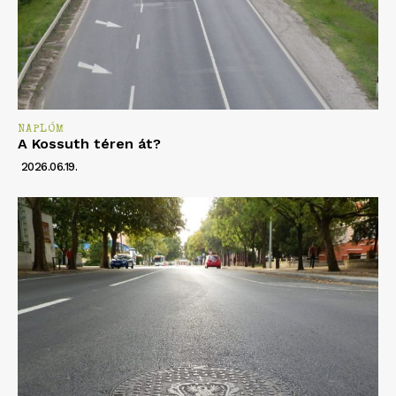
NAPLÓM
A Kossuth téren át?
2026.06.19.