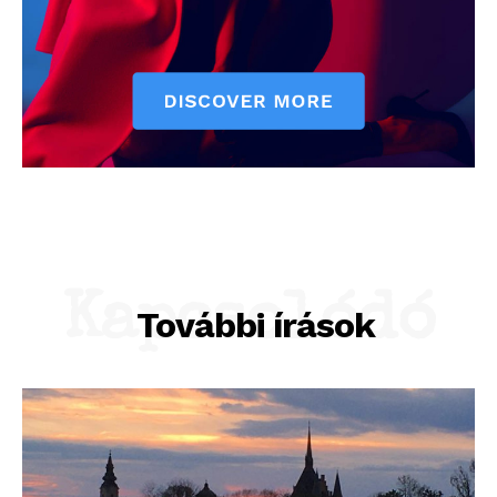
Kapcsolódó
További írások