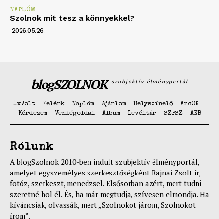
NAPLÓM
Szolnok mit tesz a könnyekkel?
2026.05.26.
blogSZOLNOK
szubjektív élményportál
1xVolt
Felénk
Naplóm
Ajánlom
Helyszínelő
ArcOK
Kérdezem
Vendégoldal
Album
Levéltár
SZPSZ
AKB
Rólunk
A blogSzolnok 2010-ben indult szubjektív élményportál,
amelyet egyszemélyes szerkesztőségként Bajnai Zsolt ír,
fotóz, szerkeszt, menedzsel. Elsősorban azért, mert tudni
szeretné hol él. És, ha már megtudja, szívesen elmondja. Ha
kíváncsiak, olvassák, mert „Szolnokot járom, Szolnokot
írom”.