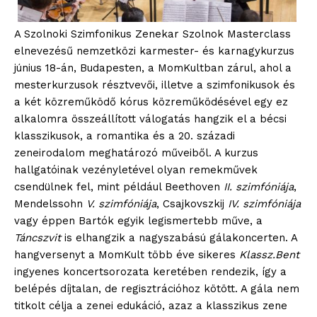
A Szolnoki Szimfonikus Zenekar Szolnok Masterclass
elnevezésű nemzetközi karmester- és karnagykurzus
június 18-án, Budapesten, a MomKultban zárul, ahol a
mesterkurzusok résztvevői, illetve a szimfonikusok és
a két közreműködő kórus közreműködésével egy ez
alkalomra összeállított válogatás hangzik el a bécsi
klasszikusok, a romantika és a 20. századi
zeneirodalom meghatározó műveiből. A kurzus
hallgatóinak vezényletével olyan remekművek
csendülnek fel, mint például Beethoven
II. szimfóniája
,
Mendelssohn
V. szimfóniája
, Csajkovszkij
IV. szimfóniája
vagy éppen Bartók egyik legismertebb műve, a
Táncszvit
is elhangzik a nagyszabású gálakoncerten. A
hangversenyt a MomKult több éve sikeres
Klassz.Bent
ingyenes koncertsorozata keretében rendezik, így a
belépés díjtalan, de regisztrációhoz kötött. A gála nem
titkolt célja a zenei edukáció, azaz a klasszikus zene