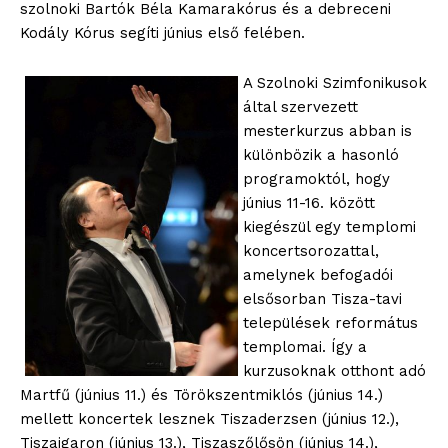
szolnoki Bartók Béla Kamarakórus és a debreceni
Kodály Kórus segíti június első felében.
A Szolnoki Szimfonikusok
által szervezett
mesterkurzus abban is
különbözik a hasonló
programoktól, hogy
június 11-16. között
kiegészül egy templomi
koncertsorozattal,
amelynek befogadói
elsősorban Tisza-tavi
települések református
templomai. Így a
kurzusoknak otthont adó
Martfű (június 11.) és Törökszentmiklós (június 14.)
mellett koncertek lesznek Tiszaderzsen (június 12.),
Tiszaigaron (június 13.), Tiszaszőlősön (június 14.),