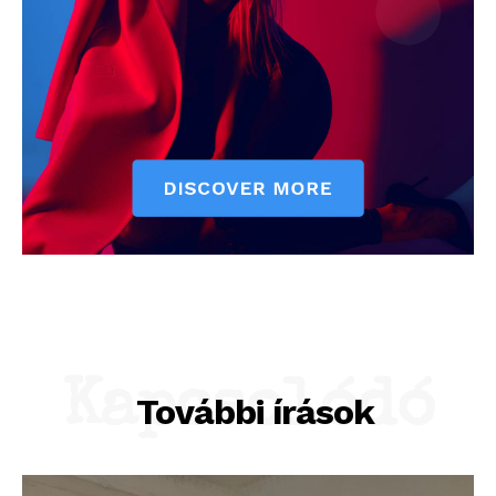
Kapcsolódó
További írások