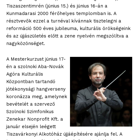
Tiszaszentimrén (június 15.) és június 16-án a
Kunmadarasi 2000 férőhelyes templomban is. A
résztvevők ezzel a turnéval kívánnak tisztelegni a
reformáció 500 éves jubileuma, kulturális örökségeink
és az újjászületés előtt a zene nyelvén megszólítva a
nagyközönséget.
A Mesterkurzust június 17-
én a szolnoki Aba-Novák
Agóra Kulturális
Központban tartandó
jótékonysági hangverseny
koronázza meg, amelynek
bevételét a szervező
Szolnoki Szimfonikus
Zenekar Nonprofit Kft. a
január elsején leégett
Tiszavárkonyi Alkotóház újjáépítésére ajánlja fel. A