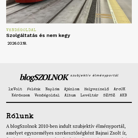
VENDÉGOLDAL
Szolgáltatás és nem kegy
2026.03.18.
blogSZOLNOK
szubjektív élményportál
1xVolt
Felénk
Naplóm
Ajánlom
Helyszínelő
ArcOK
Kérdezem
Vendégoldal
Album
Levéltár
SZPSZ
AKB
Rólunk
A blogSzolnok 2010-ben indult szubjektív élményportál,
amelyet egyszemélyes szerkesztőségként Bajnai Zsolt ír,