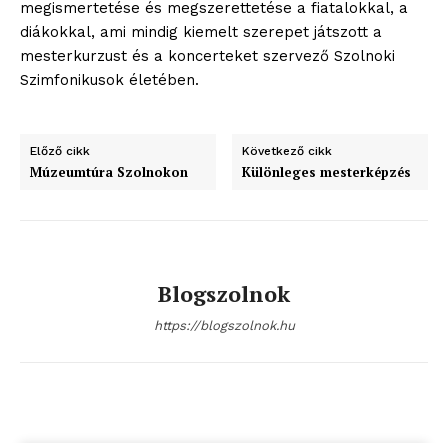
megismertetése és megszerettetése a fiatalokkal, a
diákokkal, ami mindig kiemelt szerepet játszott a
mesterkurzust és a koncerteket szervező Szolnoki
Szimfonikusok életében.
Előző cikk
Következő cikk
Múzeumtúra Szolnokon
Különleges mesterképzés
Blogszolnok
blogSZOLNOK
szubjektív élményportál
https://blogszolnok.hu