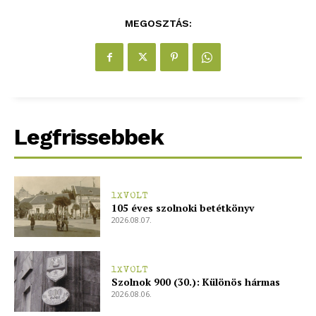
MEGOSZTÁS:
ELŐFIZETÉS
Legfrissebbek
Hasznos
1XVOLT
105 éves szolnoki betétkönyv
bSZ fiók
2026.08.07.
Előfizetés
Kapcsolat
1XVOLT
Adatkezelési tájékoztató
Szolnok 900 (30.): Különös hármas
2026.08.06.
Hirdetés