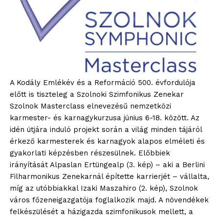
A Kodály Emlékév és a Reformáció 500. évfordulója
előtt is tiszteleg a Szolnoki Szimfonikus Zenekar
Szolnok Masterclass elnevezésű nemzetközi
karmester- és karnagykurzusa június 6-18. között. Az
idén útjára induló projekt során a világ minden tájáról
érkező karmesterek és karnagyok alapos elméleti és
gyakorlati képzésben részesülnek. Előbbiek
irányítását Alpaslan Ertüngealp (3. kép) – aki a Berlini
Filharmonikus Zenekarnál építette karrierjét – vállalta,
míg az utóbbiakkal Izaki Maszahiro (2. kép), Szolnok
város főzeneigazgatója foglalkozik majd. A növendékek
felkészülését a házigazda szimfonikusok mellett, a