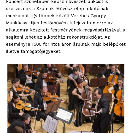
koncert szünetében képzőművészeti aukciót is
szerveznek a Szolnoki Művésztelep alkotóinak
munkáiból, így többek között Verebes György
Munkácsy-díjas festőművész kifejezetten erre az
alkalomra készített festményének megvásárlásával is
segíteni lehet az alkotóház rekonstrukcióját. Az
eseményre 1500 forintos áron árulnak majd belépőket
illetve támogatójegyeket.