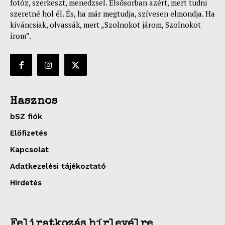
fotóz, szerkeszt, menedzsel. Elsősorban azért, mert tudni
szeretné hol él. És, ha már megtudja, szívesen elmondja. Ha
kíváncsiak, olvassák, mert „Szolnokot járom, Szolnokot
írom”.
Hasznos
bSZ fiók
Előfizetés
Kapcsolat
Adatkezelési tájékoztató
Hirdetés
Feliratkozás hírlevélre