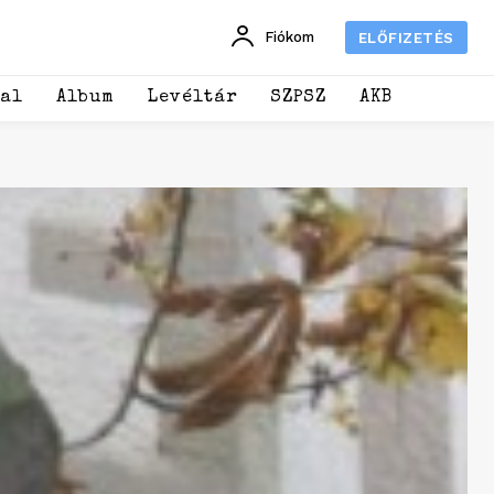
Fiókom
ELŐFIZETÉS
dal
Album
Levéltár
SZPSZ
AKB