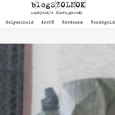
Helyszínelő
ArcOK
Kérdezem
Vendégol