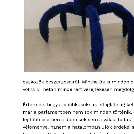
blogSZ
szubje
élményp
eszközök beszerzéseiről. Mintha ők is minden e
volna ki, netán mindenért verejtékesen megdol
Értem én, hogy a politikusoknak elfoglaltság kel
már a parlamentben nem sok minden történik, 
ELŐFIZE
legtöbb esetben a döntések sem a választottak
véleménye, hanem a hatalomban ülők érdekei s