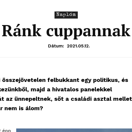
Naplóm
Ránk cuppannak
Dátum:
2021.05.12.
összejövetelen felbukkant egy politikus, és
kezünkből, majd a hivatalos panelekkel
át az ünnepeltnek, sőt a családi asztal mellet
ár nem is álom?
t épp