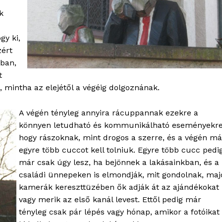
k
y ki,
zért
óban,
t
mintha az elejétől a végéig dolgoznának.
A végén tényleg annyira rácuppannak ezekre a
könnyen letudható és kommunikálható eseményekre
hogy rászoknak, mint drogos a szerre, és a végén má
egyre több cuccot kell tolniuk. Egyre több cucc pedi
már csak úgy lesz, ha bejönnek a lakásainkban, és a
családi ünnepeken is elmondják, mit gondolnak, maj
kamerák kereszttüzében ők adják át az ajándékokat
vagy merik az első kanál levest. Ettől pedig már
tényleg csak pár lépés vagy hónap, amikor a fotóikat 