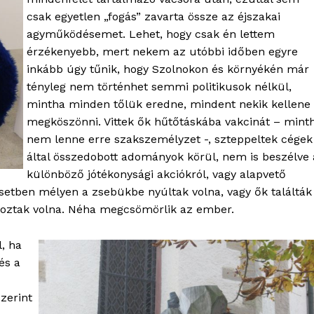
csak egyetlen „fogás” zavarta össze az éjszakai
agyműködésemet. Lehet, hogy csak én lettem
OLNOK
érzékenyebb, mert nekem az utóbbi időben egyre
ktív
inkább úgy tűnik, hogy Szolnokon és környékén már
ortál
tényleg nem történhet semmi politikusok nélkül,
Hasznos
mintha minden tőlük eredne, mindent nekik kellene
megköszönni. Vittek ők hűtőtáskába vakcinát – mint
bSZ fiók
nem lenne erre szakszemélyzet -, szteppeltek cégek
által összedobott adományok körül, nem is beszélve 
Előfizetés
különböző jótékonysági akciókról, vagy alapvető
Kapcsolat
setben mélyen a zsebükbe nyúltak volna, vagy ők találták
Adatkezelési tájékoztató
goztak volna. Néha megcsömörlik az ember.
Hirdetés
l, ha
és a
TÉS
zerint