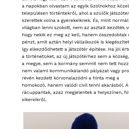
a napokban olvastam az egyik Szolnokhoz közel
településen történtekről, ahol a szülők játszóte
szerettek volna a gyerekeiknek. És, mint normál
világban lenni szokott, nem az asztalt kezdték v
hogy nekik ez meg az kell, hanem összedobtak 
pénzt, amit aztán helyi vállalkozók is kiegészítet
így elkezdődhetett a játszótér építése. Ha jól ér
a történetüket, az új játszótérhez sem a község
a megye, sem a kormány semmit nem tett hozz
nem valami kommunikálandó pályázat vagy pr
révén kezdett körvonalazódni a hinta meg a
homokozó, hanem valódi civil tenni akarásból. Á
rácuppantak, azaz megjelentek a helyszínen, fo
sikereikről.