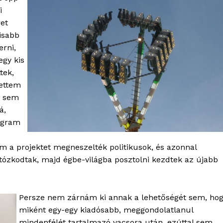
i
ret
isabb
erni,
egy kis
tek,
tettem
, sem
á,
ogram
m a projektet megneszelték politikusok, és azonnal
tózkodtak, majd égbe-világba posztolni kezdtek az újabb
Persze nem zárnám ki annak a lehetőségét sem, ho
miként egy-egy kiadósabb, meggondolatlanul
mindenfélét tartalmazó vacsora után, ezúttal sem