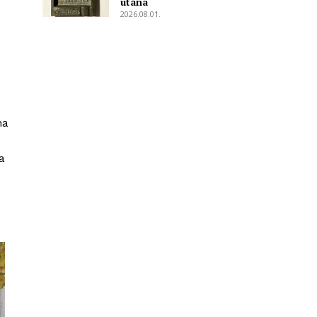
utána
2026.08.01.
ha
a