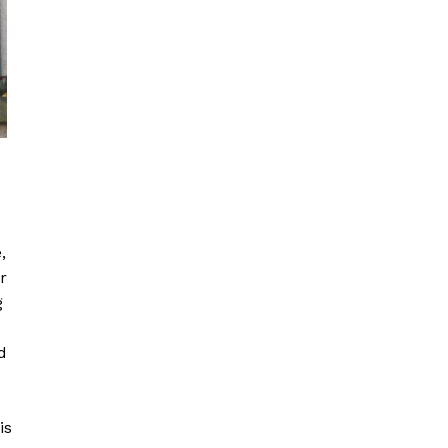
,
r
g
d
is