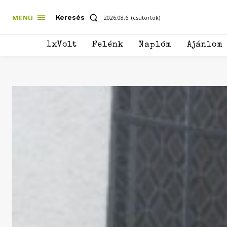
Keresés
MENÜ
2026.08.6. (csütörtök)
1xVolt
Felénk
Naplóm
Ajánlom