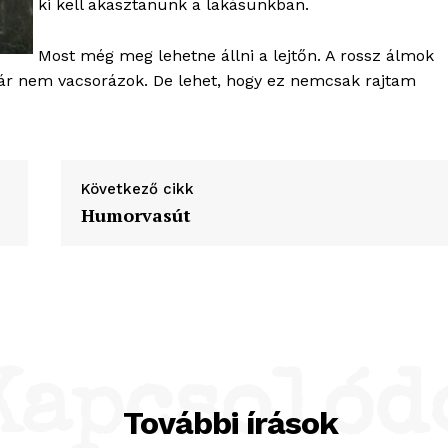
ki kell akasztanunk a lakásunkban.
Most még meg lehetne állni a lejtőn. A rossz álmok
r nem vacsorázok. De lehet, hogy ez nemcsak rajtam
Következő cikk
Humorvasút
Kapcsolód
További írások