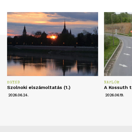
EGYÉB
NAPLÓM
Szolnoki elszámoltatás (1.)
A Kossuth t
2026.06.24.
2026.06.19.