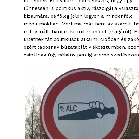
történnek. Kell valami pótcselekvés, hogy úgy
tűnhessen, a politikus aktív, rászolgál a választó
bizalmára, és főleg jelen legyen a mindenféle
médiumokban. Mert ma már nem az számít, hog
mit csinált, hanem ki, mit mondott (magáról). E
ültetnek fát politikusok alkalmi cipőben és zak
ezért taposnak búzatáblát kiskosztümben, ezér
csinálnak úgy néhány percig szemétszedéseken, 