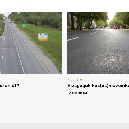
NAPLÓM
éren át?
Vizsgáljuk köz(ös)műveink
2026.06.04.