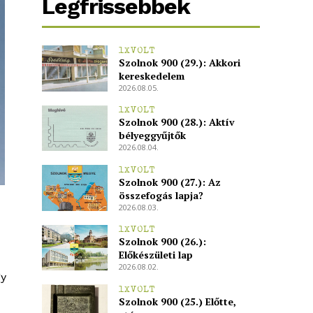
Legfrissebbek
1XVOLT
Szolnok 900 (29.): Akkori
kereskedelem
2026.08.05.
1XVOLT
Szolnok 900 (28.): Aktív
bélyeggyűjtők
2026.08.04.
1XVOLT
Szolnok 900 (27.): Az
összefogás lapja?
2026.08.03.
1XVOLT
Szolnok 900 (26.):
Előkészületi lap
2026.08.02.
gy
1XVOLT
Szolnok 900 (25.) Előtte,