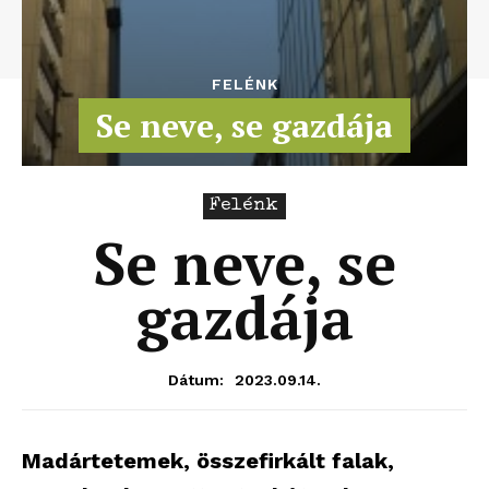
FELÉNK
Se neve, se gazdája
Felénk
Se neve, se
gazdája
2023.09.14.
Dátum:
Madártetemek, összefirkált falak,