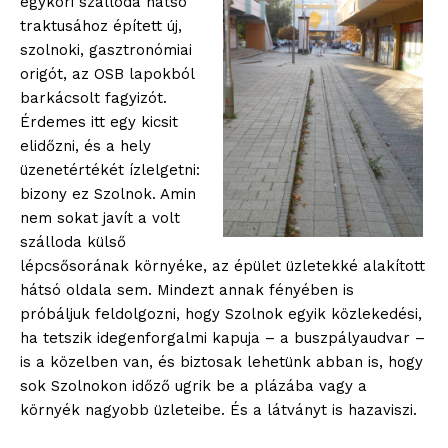
egykori szálloda hátsó
traktusához épített új,
szolnoki, gasztronómiai
origót, az OSB lapokból
barkácsolt fagyizót.
Érdemes itt egy kicsit
elidőzni, és a hely
üzenetértékét ízlelgetni:
bizony ez Szolnok. Amin
nem sokat javít a volt
szálloda külső
lépcsősorának környéke, az épület üzletekké alakított
hátsó oldala sem. Mindezt annak fényében is
próbáljuk feldolgozni, hogy Szolnok egyik közlekedési,
ha tetszik idegenforgalmi kapuja – a buszpályaudvar –
is a közelben van, és biztosak lehetünk abban is, hogy
blogSZOLNOK
sok Szolnokon időző ugrik be a plázába vagy a
szubjektív élményportál
környék nagyobb üzleteibe. És a látványt is hazaviszi.