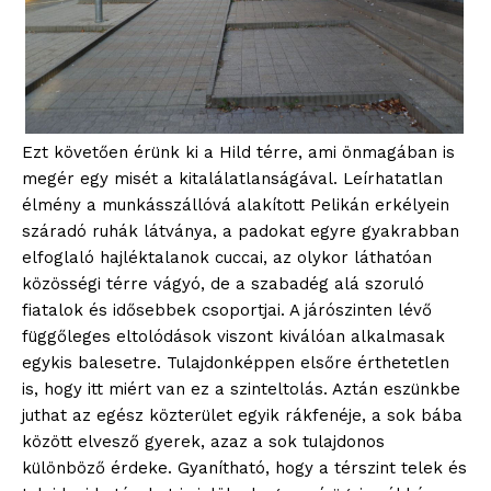
Ezt követően érünk ki a Hild térre, ami önmagában is
megér egy misét a kitalálatlanságával. Leírhatatlan
élmény a munkásszállóvá alakított Pelikán erkélyein
száradó ruhák látványa, a padokat egyre gyakrabban
elfoglaló hajléktalanok cuccai, az olykor láthatóan
közösségi térre vágyó, de a szabadég alá szoruló
fiatalok és idősebbek csoportjai. A járószinten lévő
függőleges eltolódások viszont kiválóan alkalmasak
egykis balesetre. Tulajdonképpen elsőre érthetetlen
is, hogy itt miért van ez a szinteltolás. Aztán eszünkbe
juthat az egész közterület egyik rákfenéje, a sok bába
között elvesző gyerek, azaz a sok tulajdonos
különböző érdeke. Gyanítható, hogy a térszint telek és