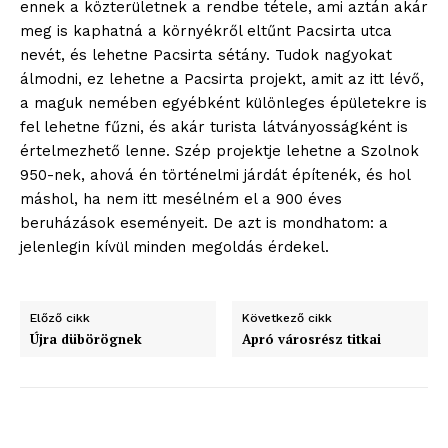
ennek a közterületnek a rendbe tétele, ami aztán akár
Adatkezelési tájékoztató
meg is kaphatná a környékről eltűnt Pacsirta utca
nevét, és lehetne Pacsirta sétány. Tudok nagyokat
Hirdetés
álmodni, ez lehetne a Pacsirta projekt, amit az itt lévő,
a maguk nemében egyébként különleges épületekre is
fel lehetne fűzni, és akár turista látványosságként is
értelmezhető lenne. Szép projektje lehetne a Szolnok
950-nek, ahová én történelmi járdát építenék, és hol
máshol, ha nem itt mesélném el a 900 éves
beruházások eseményeit. De azt is mondhatom: a
jelenlegin kívül minden megoldás érdekel.
Előző cikk
Következő cikk
Újra dübörögnek
Apró városrész titkai