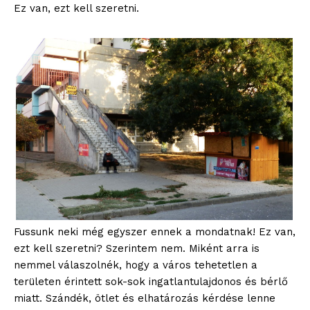
Ez van, ezt kell szeretni.
ELŐFIZETÉS
Hasznos
Fussunk neki még egyszer ennek a mondatnak! Ez van,
ezt kell szeretni? Szerintem nem. Miként arra is
nemmel válaszolnék, hogy a város tehetetlen a
bSZ fiók
területen érintett sok-sok ingatlantulajdonos és bérlő
Előfizetés
miatt. Szándék, ötlet és elhatározás kérdése lenne
Kapcsolat