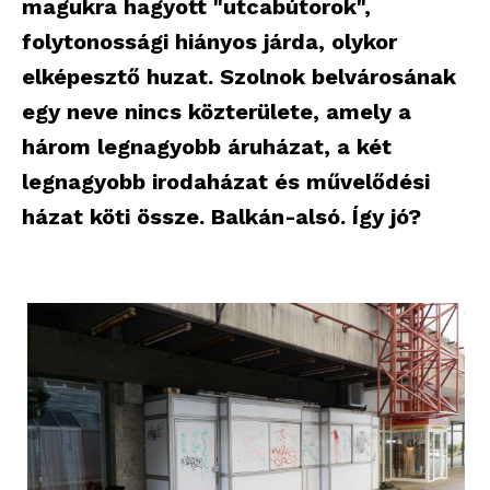
magukra hagyott "utcabútorok",
folytonossági hiányos járda, olykor
elképesztő huzat. Szolnok belvárosának
egy neve nincs közterülete, amely a
három legnagyobb áruházat, a két
legnagyobb irodaházat és művelődési
házat köti össze. Balkán-alsó. Így jó?