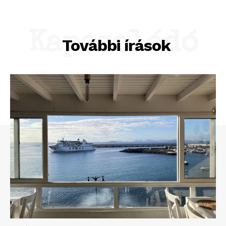
Kapcsolódó
További írások