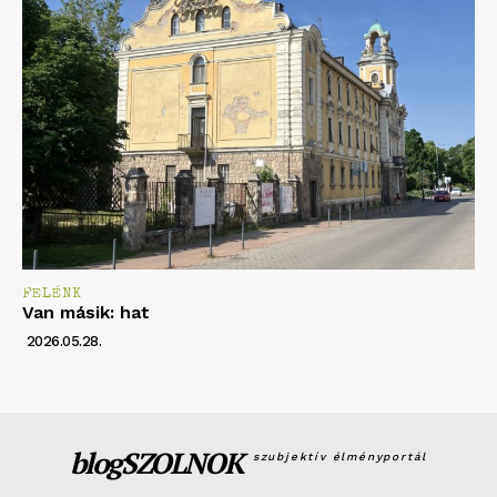
FELÉNK
Van másik: hat
2026.05.28.
blogSZOLNOK
szubjektív élményportál