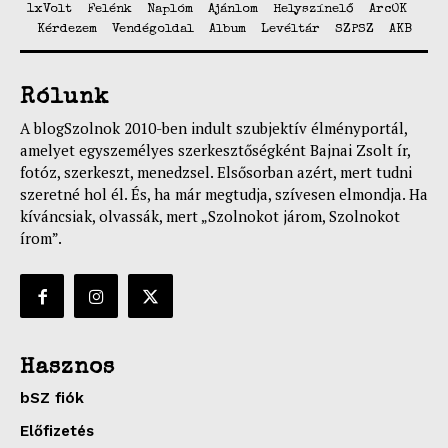
1xVolt
Felénk
Naplóm
Ajánlom
Helyszínelő
ArcOK
Kérdezem
Vendégoldal
Album
Levéltár
SZPSZ
AKB
Rólunk
A blogSzolnok 2010-ben indult szubjektív élményportál,
amelyet egyszemélyes szerkesztőségként Bajnai Zsolt ír,
fotóz, szerkeszt, menedzsel. Elsősorban azért, mert tudni
szeretné hol él. És, ha már megtudja, szívesen elmondja. Ha
kíváncsiak, olvassák, mert „Szolnokot járom, Szolnokot
írom”.
Hasznos
bSZ fiók
Előfizetés