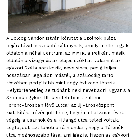
A Boldog Sándor István körutat a Szolnok pláza
bejáratával összekötő sétánynak, amely mellet egyik
oldalon a néhai Centrum, az MMIK, a Pelikán, másik
oldalán a vízügyi és az olajos székház valamint az
egykori Skála sorakozik, neve sincs, pedig teljes
hosszában legalább másfél, a szállodáig tartó
részében pedig több mint négy évtizede létezik.
Helytörténetileg se tudnánk neki nevet adni, ugyanis a
Szolnok egykori III. kerületében, az itteni
Ferencvárosban lévő „utca” az új városközpont
kialakítása révén jött létre, helyén a hatvanas évek
végéig a Csarnok és a Pillangó utca telkei voltak.
Legfeljebb azt lehetne rá mondani, hogy a Tófenék
utca meghosszabbítása, ami igaz is, hiszen az egykori