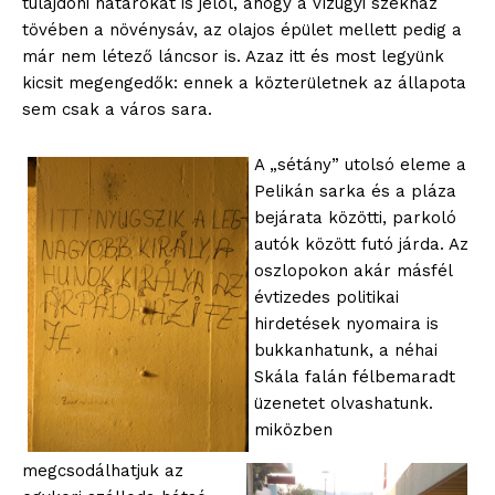
tulajdoni határokat is jelöl, ahogy a vízügyi székház
tövében a növénysáv, az olajos épület mellett pedig a
már nem létező láncsor is. Azaz itt és most legyünk
kicsit megengedők: ennek a közterületnek az állapota
sem csak a város sara.
A „sétány” utolsó eleme a
Pelikán sarka és a pláza
bejárata közötti, parkoló
autók között futó járda. Az
oszlopokon akár másfél
évtizedes politikai
hirdetések nyomaira is
bukkanhatunk, a néhai
Skála falán félbemaradt
üzenetet olvashatunk.
miközben
megcsodálhatjuk az