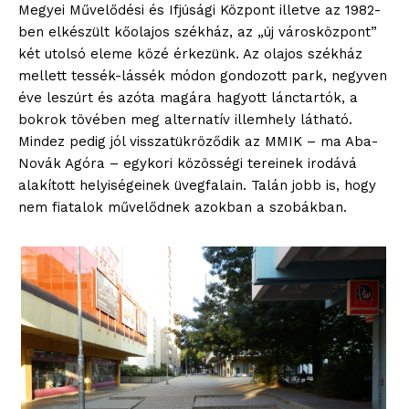
Megyei Művelődési és Ifjúsági Központ illetve az 1982-
ben elkészült kőolajos székház, az „új városközpont”
két utolsó eleme közé érkezünk. Az olajos székház
mellett tessék-lássék módon gondozott park, negyven
éve leszúrt és azóta magára hagyott lánctartók, a
bokrok tövében meg alternatív illemhely látható.
Mindez pedig jól visszatükröződik az MMIK – ma Aba-
Novák Agóra – egykori közösségi tereinek irodává
alakított helyiségeinek üvegfalain. Talán jobb is, hogy
nem fiatalok művelődnek azokban a szobákban.