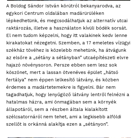
A Boldog Sándor István körútról bekanyarodva, az
egykori Centrum oldalában madárürüléken
lépkedhetünk, és megcsodálhatjuk az alternatív utcai
raktározás, illetve a használaton kívüli bódék sorsát.
El nem tudom képzelni, hogy itt valakinek kedv lenne
kirakatokat nézegetni. Szemben, a 17 emeletes vízügyi
székház tövéhez is közelebb mehetünk, ha átvágunk
az elsőre a „sétány a sétányban” utcaépítészeti elvre
hajazó növénysoron. Persze ebben sem lesz sok
köszönet, mert a lassan ötvenéves épület „hátsó
fertálya” nem éppen lelkesítő látvány, és közben
érdemes a madártetemekre is figyelni. Bár nem
tagadhatjuk, hogy lenyűgöző látvány lentről felnézni a
hatalmas házra, ami önmagában sem a környék
állapotáról, sem a részben általa kialakított
szélcsatornáról nem tehet, ami a legkisebb alföldi
szellőt is orkánná alakítja ezen a „sétányon”.