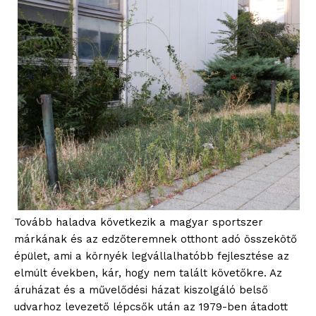
Tovább haladva következik a magyar sportszer
márkának és az edzőteremnek otthont adó összekötő
épület, ami a környék legvállalhatóbb fejlesztése az
elmúlt években, kár, hogy nem talált követőkre. Az
áruházat és a művelődési házat kiszolgáló belső
udvarhoz levezető lépcsők után az 1979-ben átadott