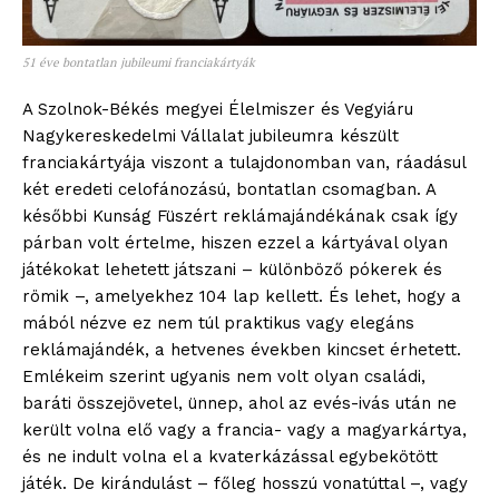
51 éve bontatlan jubileumi franciakártyák
A Szolnok-Békés megyei Élelmiszer és Vegyiáru
Nagykereskedelmi Vállalat jubileumra készült
franciakártyája viszont a tulajdonomban van, ráadásul
két eredeti celofánozású, bontatlan csomagban. A
későbbi Kunság Füszért reklámajándékának csak így
párban volt értelme, hiszen ezzel a kártyával olyan
játékokat lehetett játszani – különböző pókerek és
römik –, amelyekhez 104 lap kellett. És lehet, hogy a
mából nézve ez nem túl praktikus vagy elegáns
reklámajándék, a hetvenes években kincset érhetett.
Emlékeim szerint ugyanis nem volt olyan családi,
baráti összejövetel, ünnep, ahol az evés-ivás után ne
került volna elő vagy a francia- vagy a magyarkártya,
és ne indult volna el a kvaterkázással egybekötött
játék. De kirándulást – főleg hosszú vonatúttal –, vagy