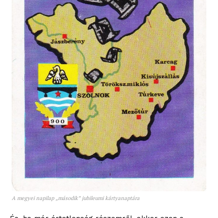
A megyei napilap „második” jubileumi kártyanaptára