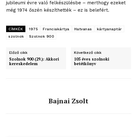
jubileumi évre való felkészülésbe – merthogy ezeket
még 1974 őszén készíthették – ez is belefért.
CÍMKÉK
1975
Franciakártya
Hatvanas
kártyanaptár
szolnok
Szolnok 900
ELŐFIZETÉS
Előző cikk
Következő cikk
Szolnok 900 (29.): Akkori
105 éves szolnoki
kereskedelem
betétkönyv
Hasznos
bSZ fiók
Bajnai Zsolt
Előfizetés
Kapcsolat
Adatkezelési tájékoztató
Hirdetés