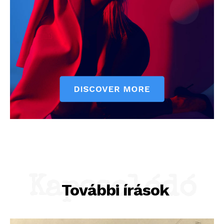
Kapcsolódó
További írások