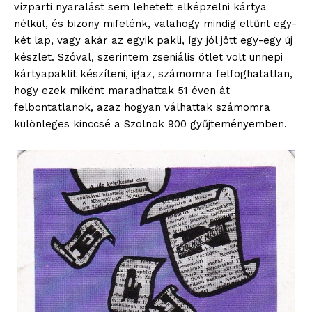
vízparti nyaralást sem lehetett elképzelni kártya
nélkül, és bizony mifelénk, valahogy mindig eltűnt egy-
két lap, vagy akár az egyik pakli, így jól jött egy-egy új
készlet. Szóval, szerintem zseniális ötlet volt ünnepi
kártyapaklit készíteni, igaz, számomra felfoghatatlan,
hogy ezek miként maradhattak 51 éven át
felbontatlanok, azaz hogyan válhattak számomra
különleges kinccsé a Szolnok 900 gyűjteményemben.