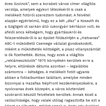
éves Szolnok”, sem a korabeli városi címer világítós
verziója, amelyek egykori létezéséről is csak a
mellékelt fotóról szereztem tudomást. A felvétel
alapján egyértelmű, hogy ez a két „dísz” a Kossuth és
a Szigligeti út sarkán álló cukorgyári bérházon volt, és
afelől sincs kétségem, hogy gyártásukról és
felszerelésükről is az épület földszintjén a „Hatvanas”
ABC-t működtető Csemege vállalat gondoskodott,
miként a működtetés költségét, a plusz villanyszámlát
is ők fizethették. Biztos, hogy ezek a világítós
„reklámeszközök” 1975 környékén kerültek erre a
helyre, eltűnésük dátuma azonban – legalábbis
számomra – kétséges. A mellékelt fotót ugyanis
abban a fotóalbumban találtam, amelybe minden
bizonnyal a Hazafias Népfront kezdeményezésére, a
nyolcvanas évek közepén, a város közterületi
szobrairól készült felvételek kerültek. Annak kicsit a
valószínűsége, hogy valaki utólag ragasztotta be ezt a
képet az albumba, miként annak is, hogy egy évekkel