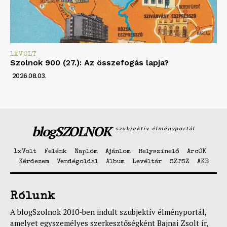
1XVOLT
Szolnok 900 (27.): Az összefogás lapja?
2026.08.03.
blogSZOLNOK
szubjektív élményportál
1xVolt
Felénk
Naplóm
Ajánlom
Helyszínelő
ArcOK
Kérdezem
Vendégoldal
Album
Levéltár
SZPSZ
AKB
Rólunk
A blogSzolnok 2010-ben indult szubjektív élményportál,
amelyet egyszemélyes szerkesztőségként Bajnai Zsolt ír,