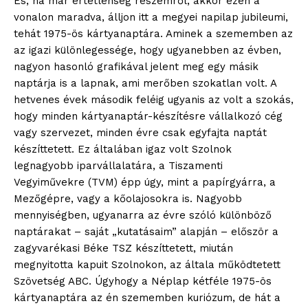
És, ha már értetlenség részemről, akkor ezen a
vonalon maradva, álljon itt a megyei napilap jubileumi,
tehát 1975-ös kártyanaptára. Aminek a szememben az
az igazi különlegessége, hogy ugyanebben az évben,
nagyon hasonló grafikával jelent meg egy másik
naptárja is a lapnak, ami merőben szokatlan volt. A
hetvenes évek második feléig ugyanis az volt a szokás,
hogy minden kártyanaptár-készítésre vállalkozó cég
vagy szervezet, minden évre csak egyfajta naptát
készíttetett. Ez általában igaz volt Szolnok
legnagyobb iparvállalatára, a Tiszamenti
Vegyiművekre (TVM) épp úgy, mint a papírgyárra, a
Mezőgépre, vagy a kőolajosokra is. Nagyobb
blogSZOLNOK
mennyiségben, ugyanarra az évre szóló különböző
szubjektív élményportál
naptárakat – saját „kutatásaim” alapján – először a
zagyvarékasi Béke TSZ készíttetett, miután
megnyitotta kapuit Szolnokon, az általa működtetett
Szövetség ABC. Úgyhogy a Néplap kétféle 1975-ös
kártyanaptára az én szememben kuriózum, de hát a