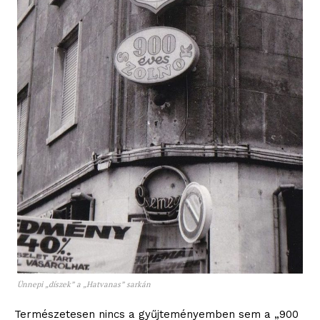
Ünnepi „díszek” a „Hatvanas” sarkán
Természetesen nincs a gyűjteményemben sem a „900