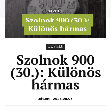
1XVOLT
Szolnok 900 (30.):
Különös hármas
1xVolt
Szolnok 900
(30.): Különös
hármas
2026.08.06.
Dátum: