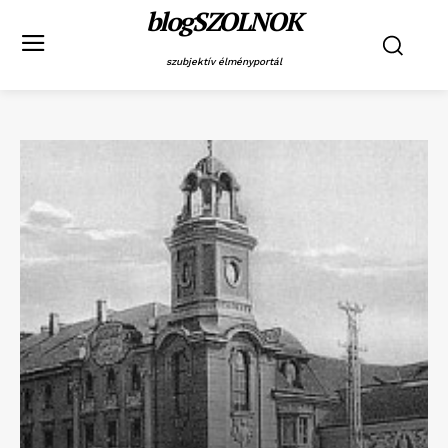
blogSZOLNOK
szubjektív élményportál