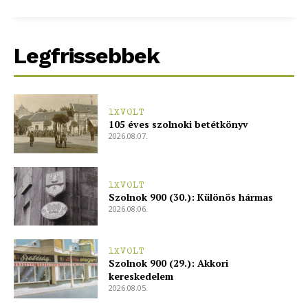
Legfrissebbek
1XVOLT
105 éves szolnoki betétkönyv
2026.08.07.
1XVOLT
Szolnok 900 (30.): Különös hármas
2026.08.06.
1XVOLT
Szolnok 900 (29.): Akkori
kereskedelem
2026.08.05.