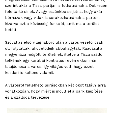
szerint akár a Tisza partján is futhatnának a Debrecen
felé tartó sínek. Avagy eszünkbe se jutna, hogy akár
bérházak vagy villák is sorakozhatnának a parton,
kizárva azt a közösségi funkciót, amit ma a terület
betölt.
Szóval az első világháború után a város vezetői csak
ott folytatták, ahol elődeik abbahagyták. Ráadásul a
megyeháza mögötti területnek, illetve a Tisza szálló
telkének egy korábbi kontratus révén ekkor már
tulajdonosa a város, így világos volt, hogy ezzel
kezdeni is kellene valamit.
A városról fellelhető leírásokban két okot találni arra
vonatkozóan, hogy miért is indult el a park kiépítése
és a szálloda tervezése.