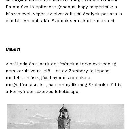
se nagyon lehetett felkeresni. Elég csak a lillafüredi
Palota Szálló építésére gondolni, hogy megértsük: a
húszas évek végén az elveszett üdülőhelyek pótlása is
elindult. Amiből talán Szolnok sem akart kimaradni.
Miből?
A szálloda és a park építésének a terve évtizedekig
nem került volna elő – és ez Zombory fellépése
mellett a másik, jóval nyomósabb oka a
megvalósulásnak -, ha nem nyílik meg Szolnok előtt is
a könnyű pénzszerzés lehetősége.