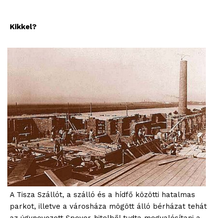
blogSZOLNOK
szubjektív élményportál
Kikkel?
ELŐFIZETÉS
A Tisza Szállót, a szálló és a hídfő közötti hatalmas
Hasznos
parkot, illetve a városháza mögött álló bérházat tehát
az úgynevezett Speyer-hitelből tudta megvalósítani a