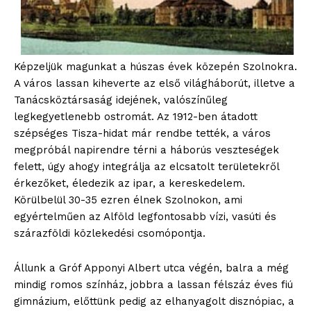
Képzeljük magunkat a húszas évek közepén Szolnokra.
A város lassan kiheverte az első világháborút, illetve a
Tanácsköztársaság idejének, valószínűleg
legkegyetlenebb ostromát. Az 1912-ben átadott
szépséges Tisza-hidat már rendbe tették, a város
megpróbál napirendre térni a háborús veszteségek
felett, úgy ahogy integrálja az elcsatolt területekről
érkezőket, éledezik az ipar, a kereskedelem.
Körülbelül 30-35 ezren élnek Szolnokon, ami
egyértelműen az Alföld legfontosabb vízi, vasúti és
szárazföldi közlekedési csomópontja.
Állunk a Gróf Apponyi Albert utca végén, balra a még
mindig romos színház, jobbra a lassan félszáz éves fiú
gimnázium, előttünk pedig az elhanyagolt disznópiac, a