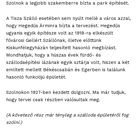
Szolnok a legjobb szakemberre bízta a park építését.
A Tisza Szálló esetében sem nyúlt mellé a város azzal,
hogy Hegedűs Árminra bízta a tervezést. Hegedűs
ugyanis egyik építésze volt az 1918-ra elkészült
fővárosi Gellért Szállónak, illetve előttünk
Kiskunfélegyházán teljesített hasonló megbízást.
Mondhatjuk, hogy a húszas évek fürdő- és
szállodaépítési lázának egyik sztárja volt, hiszen a két
említett mellett Békéscsabán és Egerben is találunk
hasonló funkciójú épületét.
Szolnokon 1927-ben kezdett dolgozni. Ma már tudjuk,
hogy tervei csak részben valósultak meg.
(A követező rész már tényleg a szálloda épületéről fog
szólni.)