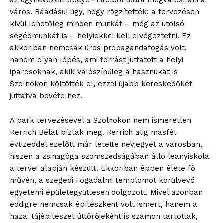
bSZ fiók
város. Ráadásul úgy, hogy rögzítették: a tervezésen
kívül lehetőleg minden munkát – még az utolsó
Előfizetés
segédmunkát is – helyiekkel kell elvégeztetni. Ez
Kapcsolat
akkoriban nemcsak üres propagandafogás volt,
Adatkezelési tájékoztató
hanem olyan lépés, ami forrást juttatott a helyi
Hirdetés
iparosoknak, akik valószínűleg a hasznukat is
Szolnokon költötték el, ezzel újabb kereskedőket
juttatva bevételhez.
A park tervezésével a Szolnokon nem ismeretlen
Rerrich Bélát bízták meg. Rerrich alig másfél
évtizeddel ezelőtt már letette névjegyét a városban,
hiszen a zsinagóga szomszédságában álló leányiskola
a tervei alapján készült. Ekkoriban éppen élete fő
művén, a szegedi Fogadalmi templomot körülvevő
egyetemi épületegyüttesen dolgozott. Mivel azonban
eddigre nemcsak építészként volt ismert, hanem a
hazai tájépítészet úttörőjeként is számon tartották,