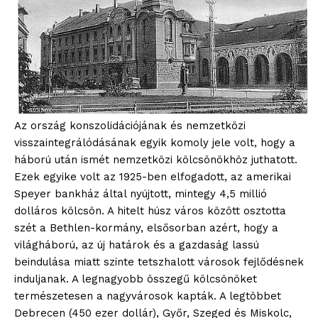
Az ország konszolidációjának és nemzetközi
visszaintegrálódásának egyik komoly jele volt, hogy a
háború után ismét nemzetközi kölcsönökhöz juthatott.
Ezek egyike volt az 1925-ben elfogadott, az amerikai
Speyer bankház által nyújtott, mintegy 4,5 millió
dolláros kölcsön. A hitelt húsz város között osztotta
szét a Bethlen-kormány, elsősorban azért, hogy a
világháború, az új határok és a gazdaság lassú
beindulása miatt szinte tetszhalott városok fejlődésnek
induljanak. A legnagyobb összegű kölcsönöket
természetesen a nagyvárosok kapták. A legtöbbet
Debrecen (450 ezer dollár), Győr, Szeged és Miskolc,