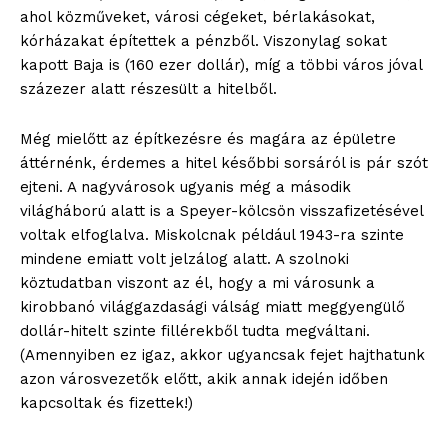
ahol közműveket, városi cégeket, bérlakásokat,
kórházakat építettek a pénzből. Viszonylag sokat
kapott Baja is (160 ezer dollár), míg a többi város jóval
százezer alatt részesült a hitelből.
Még mielőtt az építkezésre és magára az épületre
áttérnénk, érdemes a hitel későbbi sorsáról is pár szót
ejteni. A nagyvárosok ugyanis még a második
világháború alatt is a Speyer-kölcsön visszafizetésével
voltak elfoglalva. Miskolcnak például 1943-ra szinte
mindene emiatt volt jelzálog alatt. A szolnoki
köztudatban viszont az él, hogy a mi városunk a
kirobbanó világgazdasági válság miatt meggyengülő
dollár-hitelt szinte fillérekből tudta megváltani.
(Amennyiben ez igaz, akkor ugyancsak fejet hajthatunk
azon városvezetők előtt, akik annak idején időben
kapcsoltak és fizettek!)