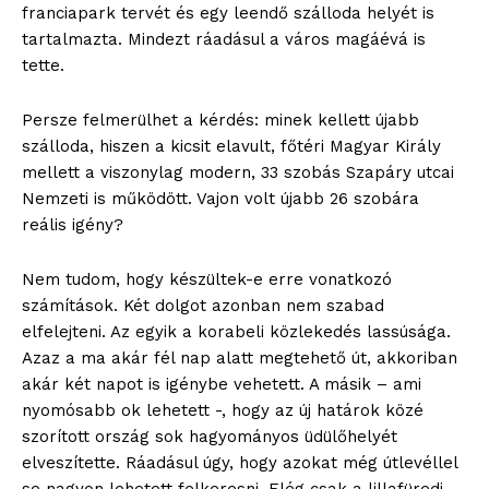
franciapark tervét és egy leendő szálloda helyét is
tartalmazta. Mindezt ráadásul a város magáévá is
tette.
Persze felmerülhet a kérdés: minek kellett újabb
szálloda, hiszen a kicsit elavult, főtéri Magyar Király
mellett a viszonylag modern, 33 szobás Szapáry utcai
Nemzeti is működött. Vajon volt újabb 26 szobára
reális igény?
Nem tudom, hogy készültek-e erre vonatkozó
számítások. Két dolgot azonban nem szabad
elfelejteni. Az egyik a korabeli közlekedés lassúsága.
Azaz a ma akár fél nap alatt megtehető út, akkoriban
akár két napot is igénybe vehetett. A másik – ami
nyomósabb ok lehetett -, hogy az új határok közé
szorított ország sok hagyományos üdülőhelyét
elveszítette. Ráadásul úgy, hogy azokat még útlevéllel