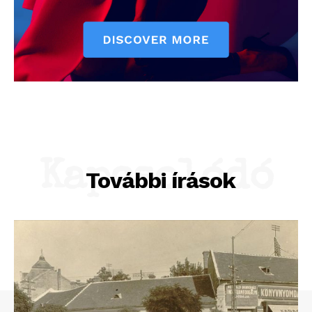
Kapcsolódó
További írások