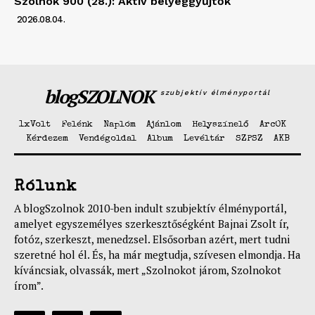
Szolnok 900 (28.): Aktív bélyeggyűjtők
2026.08.04.
blogSZOLNOK
szubjektív élményportál
1xVolt
Felénk
Naplóm
Ajánlom
Helyszínelő
ArcOK
Kérdezem
Vendégoldal
Album
Levéltár
SZPSZ
AKB
Rólunk
A blogSzolnok 2010-ben indult szubjektív élményportál,
amelyet egyszemélyes szerkesztőségként Bajnai Zsolt ír,
fotóz, szerkeszt, menedzsel. Elsősorban azért, mert tudni
szeretné hol él. És, ha már megtudja, szívesen elmondja. Ha
kíváncsiak, olvassák, mert „Szolnokot járom, Szolnokot
írom”.