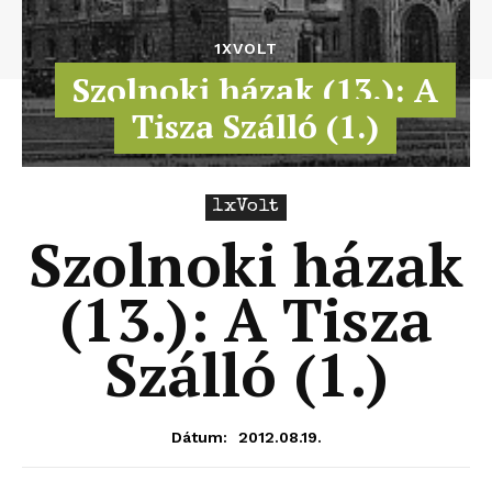
1XVOLT
Szolnoki házak (13.): A
Tisza Szálló (1.)
1xVolt
Szolnoki házak
(13.): A Tisza
Szálló (1.)
2012.08.19.
Dátum: