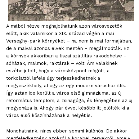
A mából nézve meghajolhatunk azon városvezetők
előtt, akik valamikor a XIX. század végén a mai
Verseghy-park környékét – ha nem is mai formájában,
de a maival azonos elvek mentén – megálmodták. Ez
a környék akkoriban a tiszai szállítás rakodóhelye –
sóházak, malmok, raktárak – volt. Ám valakinek
eszébe jutott, hogy a városközpont mögött, a
torkolattól lefelé úgy terjeszkedhetnek a
megyeszékhely, ahogy az egy modern városhoz illik.
Így aztán ide került a város első gimnáziuma, az új
református templom, a zsinagóga, és lényegében az új
megyeháza is. Ahogy pár évvel később itt jelölték ki a
város első kőszínházának a helyét is.
Mondhatnánk, nincs ebben semmi különös. De akkor
megfeledkeznénk azokról a korabeli tervekről, amely