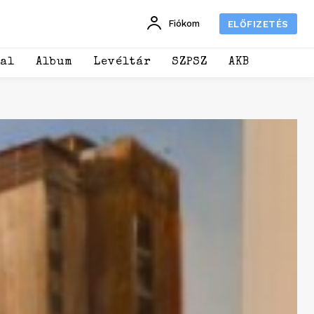
Fiókom
ELŐFIZETÉS
dal
Album
Levéltár
SZPSZ
AKB