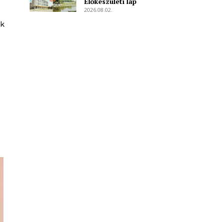
Előkészületi lap
2026.08.02.
ak
ó