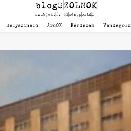
Helyszínelő
ArcOK
Kérdezem
Vendégol