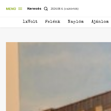
Keresés
MENÜ
2026.08.6. (csütörtök)
1xVolt
Felénk
Naplóm
Ajánlom