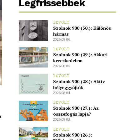
Legfrissebbek
1XVOLT
Szolnok 900 (30.): Különös
hármas
2026.08.06.
1XVOLT
Szolnok 900 (29.): Akkori
kereskedelem
2026.08.05.
1XVOLT
Szolnok 900 (28.): Aktív
bélyeggyűjtők
2026.08.04.
1XVOLT
Szolnok 900 (27.): Az
összefogás lapja?
n
2026.08.03.
1XVOLT
Szolnok 900 (26.):