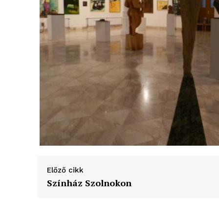
Előző cikk
Színház Szolnokon