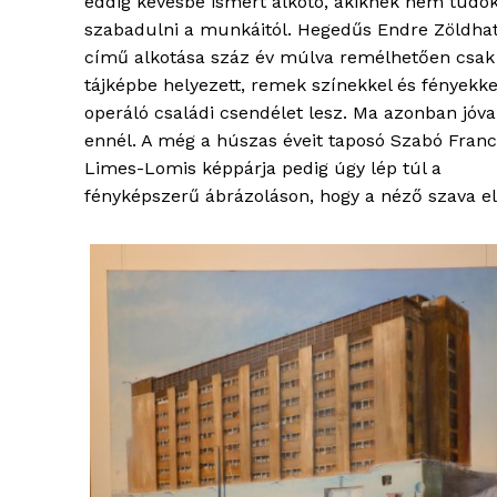
eddig kevésbé ismert alkotó, akiknek nem tudo
szabadulni a munkáitól. Hegedűs Endre Zöldha
című alkotása száz év múlva remélhetően csak
tájképbe helyezett, remek színekkel és fényekke
operáló családi csendélet lesz. Ma azonban jóva
ennél. A még a húszas éveit taposó Szabó Franc
Limes-Lomis képpárja pedig úgy lép túl a
ELŐFIZE
fényképszerű ábrázoláson, hogy a néző szava e