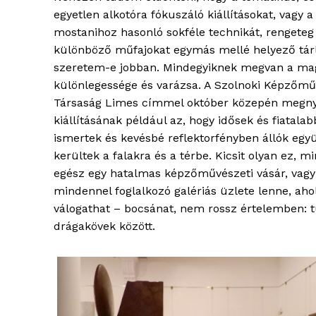
egyetlen alkotóra fókuszáló kiállításokat, vagy a
mostanihoz hasonló sokféle technikát, rengeteg 
különböző műfajokat egymás mellé helyező tár
szeretem-e jobban. Mindegyiknek megvan a ma
különlegessége és varázsa. A Szolnoki Képzőmű
Társaság Limes címmel október közepén megny
kiállításának például az, hogy idősek és fiatalab
ismertek és kevésbé reflektorfényben állók együ
kerültek a falakra és a térbe. Kicsit olyan ez, m
egész egy hatalmas képzőművészeti vásár, vagy
mindennel foglalkozó galériás üzlete lenne, aho
válogathat – bocsánat, nem rossz értelemben: tu
drágakövek között.