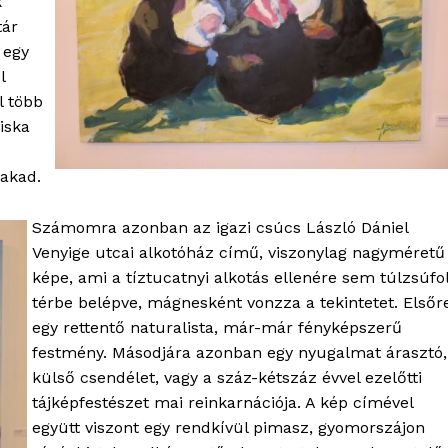
k
Kapcsolat
tár
 egy
Adatkezelési tájékoztató
l
Hirdetés
l több
iska
TÉS
lakad.
Számomra azonban az igazi csúcs László Dániel
Venyige utcai alkotóház című, viszonylag nagyméretű
képe, ami a tíztucatnyi alkotás ellenére sem túlzsúfo
térbe belépve, mágnesként vonzza a tekintetet. Elsőr
egy rettentő naturalista, már-már fényképszerű
festmény. Másodjára azonban egy nyugalmat árasztó,
külső csendélet, vagy a száz-kétszáz évvel ezelőtti
tájképfestészet mai reinkarnációja. A kép címével
együtt viszont egy rendkívül pimasz, gyomorszájon