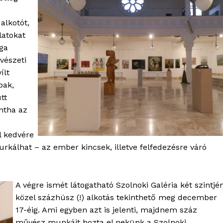
alkotót,
latokat
ga
vészeti
ílt
bak,
tt
intha az
l kedvére
rkálhat – az ember kincsek, illetve felfedezésre váró
A végre ismét látogatható Szolnoki Galéria két szintjé
közel százhúsz (!) alkotás tekinthető meg december
17-éig. Ami egyben azt is jelenti, majdnem száz
művész munkáit hozta el nekünk a Szolnoki