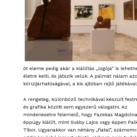
öt eleme pedig akár a kiállítás „logója” is lehe
életre kelti, és játszik velük. A pálmát nálam az
körüljárhatóságával, a kis ajtóban rejlő játékáv
blogSZ
szubje
A rengeteg, különböző technikával készült fes
élményp
és grafika között sem egyszerű válogatni. Az
mindenesetre felemelő, hogy Fazekas Magdoln
éppúgy kiállít, mint Sváby Lajos vagy éppen Pal
Tibor. Ugyanakkor van néhány „fiatal”, számomr