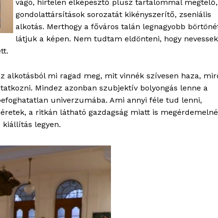
vágó, hirtelen elképesztő plusz tartalommal megtelő,
gondolattársítások sorozatát kikényszerítő, zseniális
alkotás. Merthogy a főváros talán legnagyobb börtöné
látjuk a képen. Nem tudtam eldönteni, hogy nevessek
tt.
z alkotásból mi ragad meg, mit vinnék szívesen haza, mir
 vitatkozni. Mindez azonban szubjektív bolyongás lenne a
 befoghatatlan univerzumába. Ami annyi féle tud lenni,
retek, a ritkán látható gazdagság miatt is megérdemeln
kiállítás legyen.