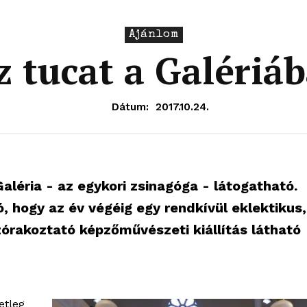
Ajánlom
z tucat a Galériá
Dátum:
2017.10.24.
Galéria - az egykori zsinagóga - látogatható.
ó, hogy az év végéig egy rendkívül eklektikus,
órakoztató képzőművészeti kiállítás látható
etleg