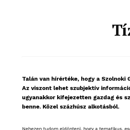
Tí
Talán van hírértéke, hogy a Szolnoki 
Az viszont lehet szubjektív informáci
ugyanakkor kifejezetten gazdag és sz
benne. Közel százhúsz alkotásból.
Nehezen tudom eldönteni, hogy a tematikus, es