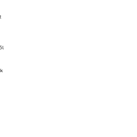
t
ől
ék