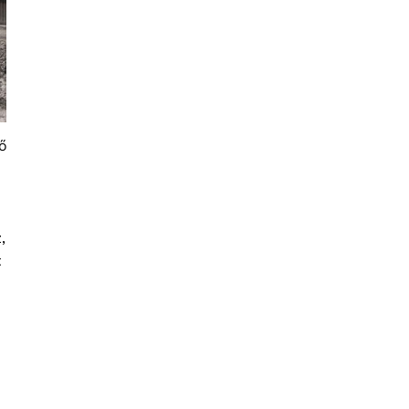
ző
,
t