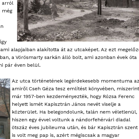
 arról
n még
,
án
így
 ami alapjaiban alakította át az utcaképet. Az ezt megelő
an, a Vörösmarty sarkán álló bolt, ami azonban évek óta
ni pár éven belül.
Az utca történetének legérdekesebb momentuma az
amiről Cseh Géza tesz említést könyvében, miszerin
már 1957-ben kezdeményezték, hogy Rózsa Ferenc
helyett ismét Kapisztrán János nevét viselje a
közterület. Ha belegondolunk, talán nem véletlenül,
hiszen egy évvel voltunk a nándorfehérvári diadal
ötszáz éves jubileuma után, és bár Kapisztrán szent
is volt meg pap is, azért mégiscsak a magyar