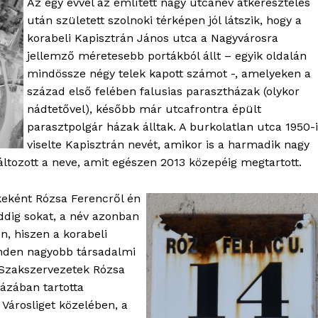
Az egy évvel az említett nagy utcanév átkeresztelés
Kapcsolat
után született szolnoki térképen jól látszik, hogy a
korabeli Kapisztrán János utca a Nagyvárosra
Adatkezelési tájékoztató
jellemző méretesebb portákból állt – egyik oldalán
Hirdetés
mindössze négy telek kapott számot -, amelyeken a
század első felében falusias parasztházak (olykor
nádtetővel), később már utcafrontra épült
TÉS
parasztpolgár házak álltak. A burkolatlan utca 1950-
viselte Kapisztrán nevét, amikor is a harmadik nagy
tozott a neve, amit egészen 2013 közepéig megtartott.
eként Rózsa Ferencről én
ig sokat, a név azonban
n, hiszen a korabeli
inden nagyobb társadalmi
 Szakszervezetek Rózsa
ázában tartotta
 Városliget közelében, a