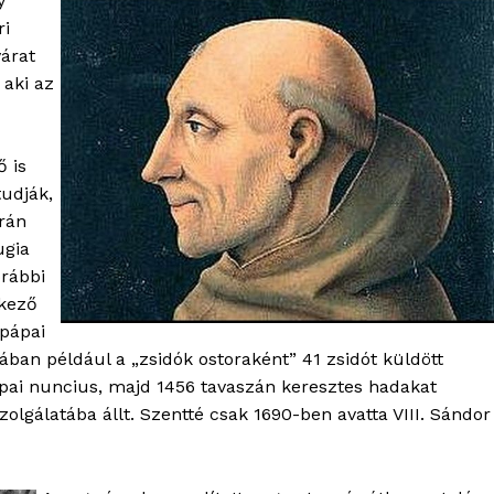
y
ri
árat
 aki az
ő is
tudják,
trán
ugia
orábbi
tkező
OLNOK
pápai
ktív
iában például a „zsidók ostoraként” 41 zsidót küldött
ortál
pai nuncius, majd 1456 tavaszán keresztes hadakat
Hasznos
zolgálatába állt. Szentté csak 1690-ben avatta VIII. Sándor
bSZ fiók
Előfizetés