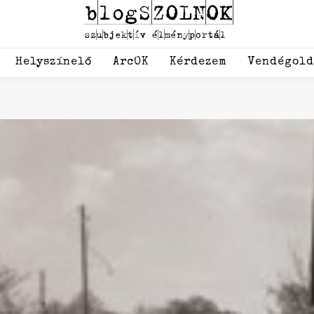
Helyszínelő
ArcOK
Kérdezem
Vendégol