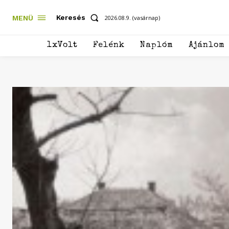
Keresés
MENÜ
2026.08.9. (vasárnap)
1xVolt
Felénk
Naplóm
Ajánlom