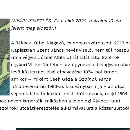
(NYÁRI ISMÉTLÉS: Ez a cikk 2020. március 10-én
jelent meg először.)
A Rákóczi útból kiágazó, és onnan számozott, 2013 ó
Kapisztrán Szent János nevét viselő, nem túl hosszú
utca vége a József Attila útnál található. Szolnok
egykori VI. kerületében, az úgynevezett Nagyvárosba
lévő közterület első elnevezése 1874-ből ismert,
amikor – miként Cseh Géza a
Szolnok város
utcanevei
című 1993-as kiadványban írja – az utca
végén található közkút miatt Kút köznek, majd 1894-
köz néven ismerték, miközben a jelenlegi Rákóczi utat
szolnoki utcaátkeresztelés alkalmával lett a közterületből