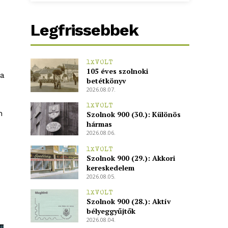
Legfrissebbek
1XVOLT
105 éves szolnoki
ta
betétkönyv
2026.08.07.
1XVOLT
n
Szolnok 900 (30.): Különös
hármas
2026.08.06.
1XVOLT
Szolnok 900 (29.): Akkori
kereskedelem
2026.08.05.
1XVOLT
Szolnok 900 (28.): Aktív
bélyeggyűjtők
2026.08.04.