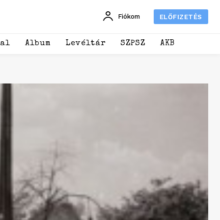
Fiókom
ELŐFIZETÉS
dal
Album
Levéltár
SZPSZ
AKB