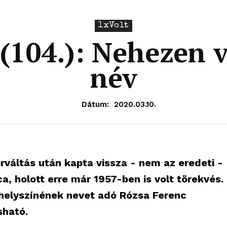
1xVolt
(104.): Nehezen 
név
Dátum:
2020.03.10.
áltás után kapta vissza - nem az eredeti -
a, holott erre már 1957-ben is volt törekvés.
 helyszínének nevet adó Rózsa Ferenc
sható.