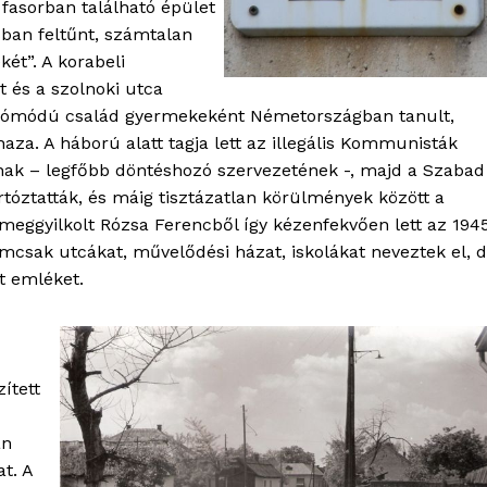
 fasorban található épület
ban feltűnt, számtalan
két”. A korabeli
 és a szolnoki utca
aki jómódú család gyermekeként Németországban tanult,
aza. A háború alatt tagja lett az illegális Kommunisták
ának – legfőbb döntéshozó szervezetének -, majd a Szabad
tóztatták, és máig tisztázatlan körülmények között a
eggyilkolt Rózsa Ferencből így kézenfekvően lett az 194
mcsak utcákat, művelődési házat, iskolákat neveztek el, 
tt emléket.
zített
an
at. A