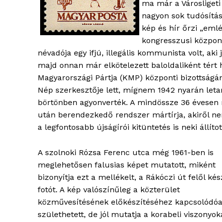
ma már a Városligeti
nagyon sok tudósítás
kép és hír őrzi „emlé
kongresszusi központ
névadója egy ifjú, illegális kommunista volt, 
majd onnan már elkötelezett baloldaliként tért h
Magyarországi Pártja (KMP) központi bizottság
Nép szerkesztője lett, mígnem 1942 nyarán letar
börtönben agyonverték. A mindössze 36 évesen m
után berendezkedő rendszer mártírja, akiről ne
a legfontosabb újságírói kitüntetés is neki állíto
A szolnoki Rózsa Ferenc utca még 1961-ben is
meglehetősen falusias képet mutatott, miként
bizonyítja ezt a mellékelt, a Rákóczi út felől kés
fotót. A kép valószínűleg a közterület
közművesítésének előkészítéséhez kapcsolódó
születhetett, de jól mutatja a korabeli viszonyok