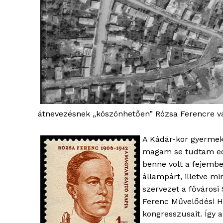
ELŐFIZE
átnevezésnek „köszönhetően” Rózsa Ferencre vál
A Kádár-kor gyermek
magam se tudtam edd
benne volt a fejembe
állampárt, illetve m
szervezet a fővárosi
Ferenc Művelődési H
kongresszusait. Így a