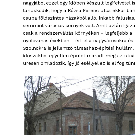
nagyjából ezzel egy időben készült légifelvétel is
tanúskodik, hogy a Rózsa Ferenc utca ekkoriba
csupa földszintes házakból álló, inkább falusias
semmint városias környék volt. Amit aztán igaz
csak a rendszerváltás környékén – legfeljebb a
nyolcvanas években – ért el a nagyvárosokra és 
Szolnokra is jellemző társasház-építési hullám,
időszakból egyetlen épület maradt meg az utcáb
üresen omladozik, így jó eséllyel ez is el fog tűn