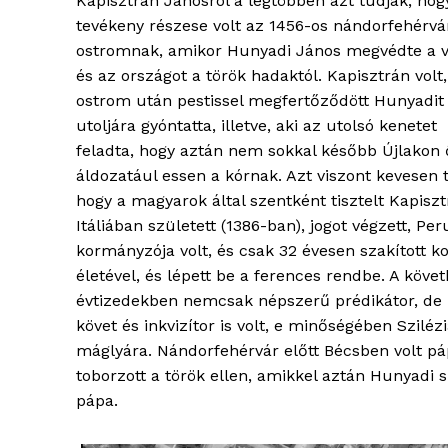
Kapisztrán Jánosról a legtöbben azt tudják, hog
tevékeny részese volt az 1456-os nándorfehérvá
ostromnak, amikor Hunyadi János megvédte a v
és az országot a török hadaktól. Kapisztrán volt,
ostrom után pestissel megfertőződött Hunyadit
utoljára gyóntatta, illetve, aki az utolsó kenetet
feladta, hogy aztán nem sokkal később Újlakon 
áldozatául essen a kórnak. Azt viszont kevesen 
hogy a magyarok által szentként tisztelt Kapisz
Itáliában született (1386-ban), jogot végzett, Per
kormányzója volt, és csak 32 évesen szakított k
életével, és lépett be a ferences rendbe. A köve
blogSZ
évtizedekben nemcsak népszerű prédikátor, de 
szubje
követ és inkvizítor is volt, e minőségében Sziléz
élményp
máglyára. Nándorfehérvár előtt Bécsben volt pá
toborzott a török ellen, amikkel aztán Hunyadi s
pápa.