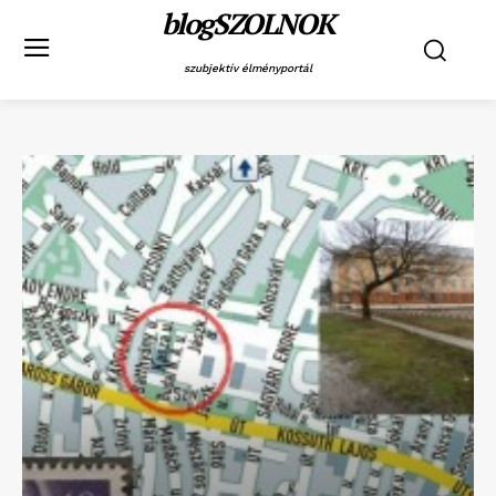
blogSZOLNOK
szubjektív élményportál