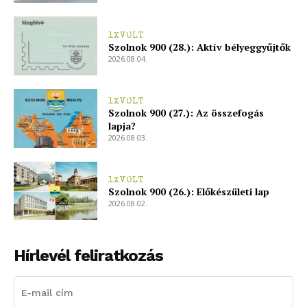
Hasznos
1XVOLT
Szolnok 900 (28.): Aktív bélyeggyűjtők
bSZ fiók
2026.08.04.
Előfizetés
Kapcsolat
1XVOLT
Szolnok 900 (27.): Az összefogás
Adatkezelési tájékoztató
lapja?
2026.08.03.
Hirdetés
1XVOLT
Szolnok 900 (26.): Előkészületi lap
2026.08.02.
Hírlevél feliratkozás