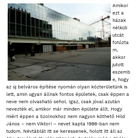
Amikor
ezt a
házak
nélküli
utcát
fotózta
m,
akkor
jutott
eszemb
e, hogy
az új belváros építése nyomán olyan közterületünk is
lett, amin ugyan állnak fontos épületek, csak éppen a
neve nem olvasható sehol. Igaz, csak jóval azután
nevezték el, amikor már minden épülete állt. Hogy
miért éppen a Szolnokhoz nem nagyon köthető Hild
János – nem Viktor! – nevet kapta 1988-ban nem
tudom. Névtáblát itt se keressenek, holott itt áll az