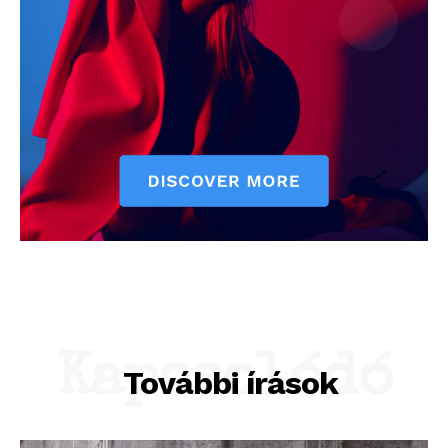
Kapcsolódó
További írások