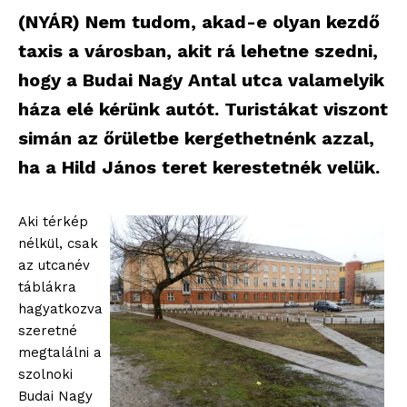
(NYÁR) Nem tudom, akad-e olyan kezdő
taxis a városban, akit rá lehetne szedni,
hogy a Budai Nagy Antal utca valamelyik
háza elé kérünk autót. Turistákat viszont
simán az őrületbe kergethetnénk azzal,
ha a Hild János teret kerestetnék velük.
Aki térkép
nélkül, csak
az utcanév
táblákra
hagyatkozva
szeretné
megtalálni a
szolnoki
Budai Nagy