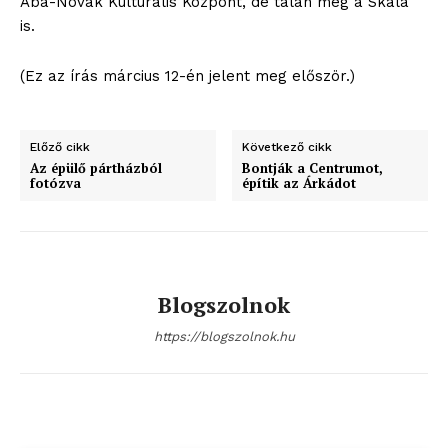
Aba-Novák Kulturális Központ, de talán még a Skála
is.
(Ez az írás március 12-én jelent meg először.)
Előző cikk
Következő cikk
Az épülő pártházból
Bontják a Centrumot,
fotózva
építik az Árkádot
Blogszolnok
https://blogszolnok.hu