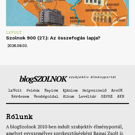
1XVOLT
Szolnok 900 (27.): Az összefogás lapja?
2026.08.03.
blogSZOLNOK
szubjektív élményportál
1xVolt
Felénk
Naplóm
Ajánlom
Helyszínelő
ArcOK
Kérdezem
Vendégoldal
Album
Levéltár
SZPSZ
AKB
Rólunk
A blogSzolnok 2010-ben indult szubjektív élményportál,
amelyet egyszemélyes szerkesztőségként Bajnai Zsolt ír,