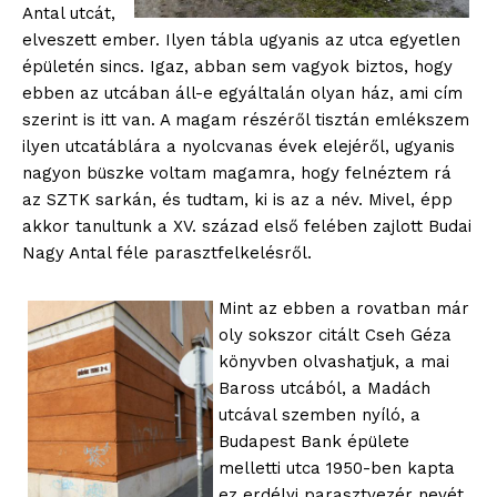
Antal utcát,
elveszett ember. Ilyen tábla ugyanis az utca egyetlen
épületén sincs. Igaz, abban sem vagyok biztos, hogy
ebben az utcában áll-e egyáltalán olyan ház, ami cím
szerint is itt van. A magam részéről tisztán emlékszem
ilyen utcatáblára a nyolcvanas évek elejéről, ugyanis
nagyon büszke voltam magamra, hogy felnéztem rá
az SZTK sarkán, és tudtam, ki is az a név. Mivel, épp
akkor tanultunk a XV. század első felében zajlott Budai
Nagy Antal féle parasztfelkelésről.
Mint az ebben a rovatban már
oly sokszor citált Cseh Géza
könyvben olvashatjuk, a mai
Baross utcából, a Madách
utcával szemben nyíló, a
Budapest Bank épülete
melletti utca 1950-ben kapta
ez erdélyi parasztvezér nevét.