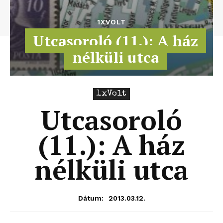
1XVOLT
Utcasoroló (11.): A ház
nélküli utca
1xVolt
Utcasoroló
(11.): A ház
nélküli utca
2013.03.12.
Dátum: