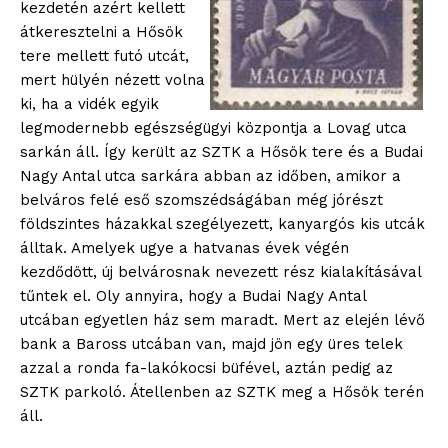
kezdetén azért kellett
átkeresztelni a Hősök
tere mellett futó utcát,
mert hülyén nézett volna
ki, ha a vidék egyik
legmodernebb egészségügyi központja a Lovag utca
sarkán áll. Így került az SZTK a Hősök tere és a Budai
Nagy Antal utca sarkára abban az időben, amikor a
belváros felé eső szomszédságában még jórészt
földszintes házakkal szegélyezett, kanyargós kis utcák
álltak. Amelyek ugye a hatvanas évek végén
kezdődött, új belvárosnak nevezett rész kialakításával
tűntek el. Oly annyira, hogy a Budai Nagy Antal
utcában egyetlen ház sem maradt. Mert az elején lévő
bank a Baross utcában van, majd jön egy üres telek
azzal a ronda fa-lakókocsi büfével, aztán pedig az
SZTK parkoló. Átellenben az SZTK meg a Hősök terén
áll.