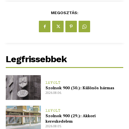
MEGOSZTÁS:
blogSZOLNOK
szubjektív élményportál
Legfrissebbek
1XVOLT
Szolnok 900 (30.): Különös hármas
2026.08.06.
ELŐFIZETÉS
1XVOLT
Szolnok 900 (29.): Akkori
kereskedelem
2026.08.05.