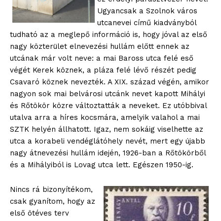
Ugyancsak a Szolnok város
utcanevei című kiadványból
tudható az a meglepő információ is, hogy jóval az első
nagy közterület elnevezési hullám előtt ennek az
utcának már volt neve: a mai Baross utca felé eső
végét Kerek köznek, a pláza felé lévő részét pedig
Csavaró köznek nevezték. A XIX. század végén, amikor
nagyon sok mai belvárosi utcánk nevet kapott Mihályi
és Rőtökör közre változtatták a neveket. Ez utóbbival
utalva arra a híres kocsmára, amelyik valahol a mai
SZTK helyén állhatott. Igaz, nem sokáig viselhette az
utca a korabeli vendéglátóhely nevét, mert egy újabb
nagy átnevezési hullám idején, 1926-ban a Rőtökörből
és a Mihályiból is Lovag utca lett. Egészen 1950-ig.
Nincs rá bizonyítékom,
csak gyanítom, hogy az
első ötéves terv