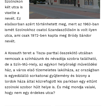
Szolnokon
két utca is
viselte a
nevét. Ez
elsősorban azért történhetett meg, mert az 1963-ban
ismét Szolnokhoz csatol Szandaszőlősön is volt ilyen
utca, ami csak 1972-ben kapta meg Bródy Sándor
nevét.
A Kossuth teret a Tisza-parttal összekötő utcában
nemcsak a színházunk és névadója szobra található,
de a Szín-Mű-Hely, az egykori helyőrségi művelődési
ház, a város első tízemeletes lakóháza, az országban
is egyedülálló sorkatonai gyűjtemény és bizony a
lordok háza által közrefogott kis parkban egy eltűnt
szolnoki szobor hűlt helye is. És még mondja valaki,
hogy nem egy érdekes utca?