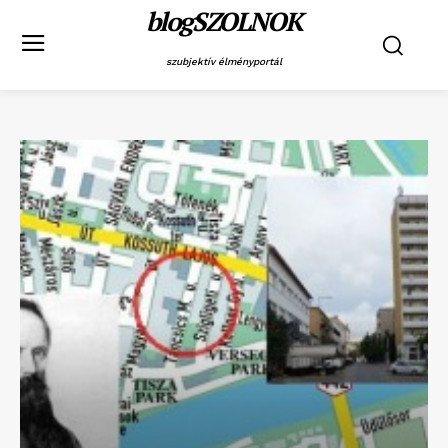
blogSZOLNOK
szubjektív élményportál