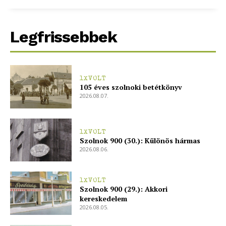
bSZ fiók
Előfizetés
Legfrissebbek
Kapcsolat
Adatkezelési tájékoztató
Hirdetés
1XVOLT
105 éves szolnoki betétkönyv
2026.08.07.
1XVOLT
Szolnok 900 (30.): Különös hármas
2026.08.06.
1XVOLT
Szolnok 900 (29.): Akkori
kereskedelem
2026.08.05.