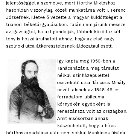
jelentőséggel a személye, mert Horthy Miklóshoz
hasonlóan viszonylag közeli munkatársa volt I. Ferenc
Józsefnek, illetve ő vezette a magyar küldöttséget a
trianoni béketárgyalásokon. Talán nem járunk messze
az igazságtól, ha azt gondoljuk, többek között e két
tény is hozzájárulhatott ahhoz, hogy az első nagy
szolnoki utca átkeresztelésnek áldozatául esett.
Így kapta meg 1950-ben a
Tanácsházát a még társulat
nélküli színházépülettel
összekötő utca Táncsics Mihály
nevét, akinek az 1848-49-es
forradalom jubileuma
környékén egyébként is
reneszánsza volt az országban.
Amit elsősorban annak
köszönhetett, hogy a híres
börtönszabadulása után nem sokkal Munkások újsága