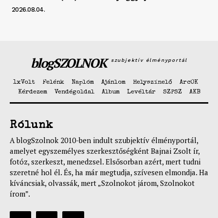
2026.08.04.
blogSZOLNOK
szubjektív élményportál
1xVolt
Felénk
Naplóm
Ajánlom
Helyszínelő
ArcOK
Kérdezem
Vendégoldal
Album
Levéltár
SZPSZ
AKB
Rólunk
A blogSzolnok 2010-ben indult szubjektív élményportál,
amelyet egyszemélyes szerkesztőségként Bajnai Zsolt ír,
fotóz, szerkeszt, menedzsel. Elsősorban azért, mert tudni
szeretné hol él. És, ha már megtudja, szívesen elmondja. Ha
kíváncsiak, olvassák, mert „Szolnokot járom, Szolnokot
írom”.