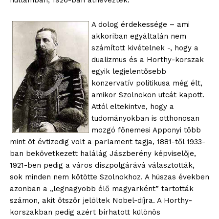
hullámban, 1926-ban átnevezték.
A dolog érdekessége – ami
akkoriban egyáltalán nem
számított kivételnek -, hogy a
dualizmus és a Horthy-korszak
egyik legjelentősebb
konzervatív politikusa még élt,
amikor Szolnokon utcát kapott.
Attól eltekintve, hogy a
tudományokban is otthonosan
mozgó főnemesi Apponyi több
mint öt évtizedig volt a parlament tagja, 1881-től 1933-
ban bekövetkezett halálág Jászberény képviselője,
1921-ben pedig a város díszpolgárává választották,
sok minden nem kötötte Szolnokhoz. A húszas években
azonban a „legnagyobb élő magyarként” tartották
számon, akit ötször jelöltek Nobel-díjra. A Horthy-
korszakban pedig azért bírhatott különös