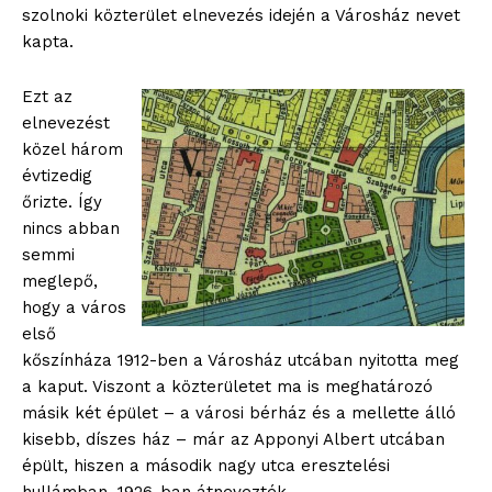
szolnoki közterület elnevezés idején a Városház nevet
kapta.
Ezt az
elnevezést
közel három
évtizedig
őrizte. Így
nincs abban
semmi
meglepő,
hogy a város
első
kőszínháza 1912-ben a Városház utcában nyitotta meg
a kaput. Viszont a közterületet ma is meghatározó
másik két épület – a városi bérház és a mellette álló
kisebb, díszes ház – már az Apponyi Albert utcában
épült, hiszen a második nagy utca eresztelési