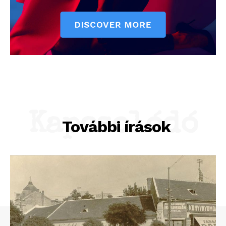
Kapcsolódó
További írások