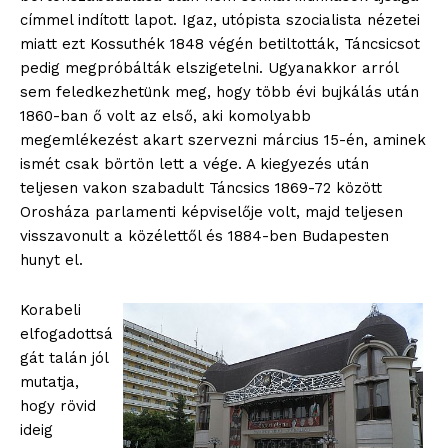
címmel indított lapot. Igaz, utópista szocialista nézetei
miatt ezt Kossuthék 1848 végén betiltották, Táncsicsot
pedig megpróbálták elszigetelni. Ugyanakkor arról
sem feledkezhetünk meg, hogy több évi bujkálás után
1860-ban ő volt az első, aki komolyabb
megemlékezést akart szervezni március 15-én, aminek
ismét csak börtön lett a vége. A kiegyezés után
teljesen vakon szabadult Táncsics 1869-72 között
Orosháza parlamenti képviselője volt, majd teljesen
visszavonult a közélettől és 1884-ben Budapesten
hunyt el.
Korabeli
elfogadottsá
gát talán jól
mutatja,
hogy rövid
ideig