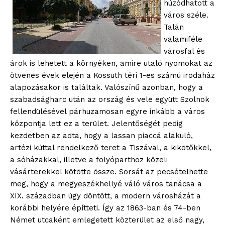
húzódhatott a
város széle.
Talán
valamiféle
városfal és
árok is lehetett a környéken, amire utaló nyomokat az
ötvenes évek elején a Kossuth téri 1-es számú irodaház
alapozásakor is találtak. Valószínű azonban, hogy a
szabadságharc után az ország és vele együtt Szolnok
fellendülésével párhuzamosan egyre inkább a város
központja lett ez a terület. Jelentőségét pedig
kezdetben az adta, hogy a lassan piaccá alakuló,
artézi kúttal rendelkező teret a Tiszával, a kikötőkkel,
a sóházakkal, illetve a folyóparthoz közeli
vásárterekkel kötötte össze. Sorsát az pecsételhette
meg, hogy a megyeszékhellyé váló város tanácsa a
XIX. században úgy döntött, a modern városházát a
korábbi helyére építteti. Így az 1863-ban és 74-ben
Német utcaként emlegetett közterület az első nagy,