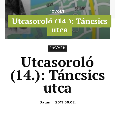
1XVOLT
Utcasoroló (14.): Táncsics
utca
1xVolt
Utcasoroló
(14.): Táncsics
utca
2013.06.02.
Dátum: