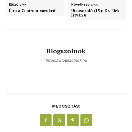
blogSZOLNOK
Előző cikk
Következő cikk
Újra a Centrum-sarokról
Utcasoroló (15.): Dr. Elek
szubjektív élményportál
István u.
Blogszolnok
https://blogszolnok.hu
ELŐFIZETÉS
MEGOSZTÁS:
Hasznos