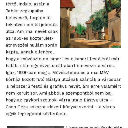
tértől induló, aztán a
Tabán zegzugaiba
belevesző, forgalmát
tekintve nem túl jelentős
utca. Ami mai nevét csak
az 1950-es közterület-
átnevezési hullám során
kapta, annak ellenére,
hogy a művésztelep ismert és elismert festőjéről már
halála után egy évvel utcát akart elnevezni a város.
Igaz, 1938-ban még a Művésztelep és a mai MÁV
kórház között futó Bástya utcának szánták a városban
is népszerű festő és grafikus nevét, ám erre valamiért
nem került sor. Ami abból a szempontból nem baj,
hogy az egykori szolnoki várra utaló Bástya utca –
Cseh Géza sokszor idézett könyve szerint – a város
egyik legrégebbi közterülete.