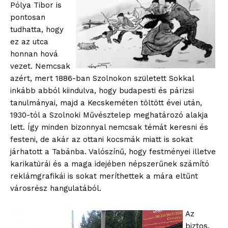
Pólya Tibor is
pontosan
tudhatta, hogy
ez az utca
honnan hová
vezet. Nemcsak
azért, mert 1886-ban Szolnokon született Sokkal
inkább abból kiindulva, hogy budapesti és párizsi
tanulmányai, majd a Kecskeméten töltött évei után,
1930-tól a Szolnoki Művésztelep meghatározó alakja
lett. Így minden bizonnyal nemcsak témát keresni és
festeni, de akár az ottani kocsmák miatt is sokat
járhatott a Tabánba. Valószínű, hogy festményei illetve
karikatúrái és a maga idejében népszerűnek számító
reklámgrafikái is sokat meríthettek a mára eltűnt
városrész hangulatából.
Az
biztos,