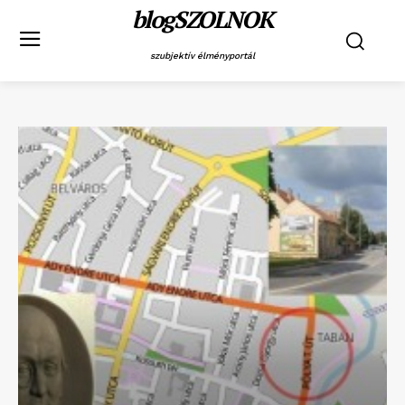
blogSZOLNOK
szubjektív élményportál