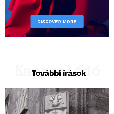
Kapcsolódó
További írások