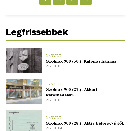
Legfrissebbek
ELŐFIZETÉS
1XVOLT
Hasznos
Szolnok 900 (30.): Különös hármas
2026.08.06.
bSZ fiók
Előfizetés
1XVOLT
Szolnok 900 (29.): Akkori
Kapcsolat
kereskedelem
2026.08.05.
Adatkezelési tájékoztató
Hirdetés
1XVOLT
Szolnok 900 (28.): Aktív bélyeggyűjtők
2026.08.04.