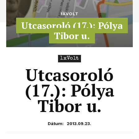
1XVOLT
Utcasoroló (17.): Pólya
Tibor u.
1xVolt
Utcasoroló
(17.): Pólya
Tibor u.
2013.09.23.
Dátum: