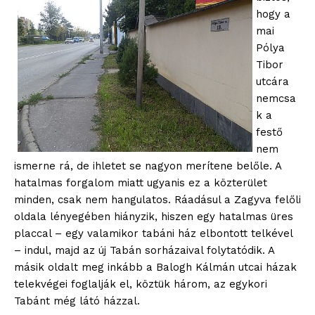
hogy a
mai
Pólya
Tibor
utcára
nemcsa
k a
festő
nem
ismerne rá, de ihletet se nagyon merítene belőle. A
hatalmas forgalom miatt ugyanis ez a közterület
minden, csak nem hangulatos. Ráadásul a Zagyva felőli
oldala lényegében hiányzik, hiszen egy hatalmas üres
placcal – egy valamikor tabáni ház elbontott telkével
– indul, majd az új Tabán sorházaival folytatódik. A
másik oldalt meg inkább a Balogh Kálmán utcai házak
telekvégei foglalják el, köztük három, az egykori
Tabánt még látó házzal.