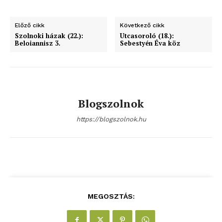
Előző cikk
Következő cikk
Szolnoki házak (22.):
Utcasoroló (18.):
Beloiannisz 3.
Sebestyén Éva köz
Blogszolnok
https://blogszolnok.hu
blogSZOLNOK
szubjektív élményportál
MEGOSZTÁS: