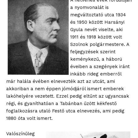
A hetvenes évek fordulóján
a nyomvonalát is
megváltoztató utca 1934
és 1950 között Harsányi
Gyula nevét viselte, aki
1911 és 1918 között volt
Szolnok polgármestere. A
feljegyzések szerint
keménykezű, a háború
éveiben a szegények iránt
inkább rideg emberről
már halála évében elnevezték azt az utcát, ami
akkoriban a nem éppen jómódjáról ismert emberek
lakóhelyére vezetett. Ezzel pedig eltűnt az ugyancsak
régi, és gyaníthatóan a Tabánban űzött kékfestő
foglalkozásra utaló Festő utca elnevezés, ami pedig
1880 óta volt ismert.
Valószínűleg