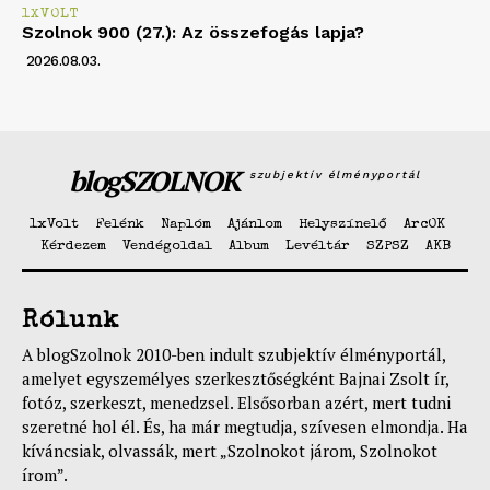
1XVOLT
Szolnok 900 (27.): Az összefogás lapja?
2026.08.03.
blogSZOLNOK
szubjektív élményportál
1xVolt
Felénk
Naplóm
Ajánlom
Helyszínelő
ArcOK
Kérdezem
Vendégoldal
Album
Levéltár
SZPSZ
AKB
Rólunk
A blogSzolnok 2010-ben indult szubjektív élményportál,
amelyet egyszemélyes szerkesztőségként Bajnai Zsolt ír,
fotóz, szerkeszt, menedzsel. Elsősorban azért, mert tudni
szeretné hol él. És, ha már megtudja, szívesen elmondja. Ha
kíváncsiak, olvassák, mert „Szolnokot járom, Szolnokot
írom”.