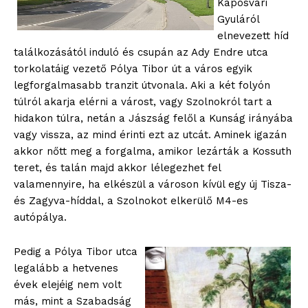
Kaposvári
Gyuláról
elnevezett híd
találkozásától induló és csupán az Ady Endre utca
torkolatáig vezető Pólya Tibor út a város egyik
legforgalmasabb tranzit útvonala. Aki a két folyón
túlról akarja elérni a várost, vagy Szolnokról tart a
hidakon túlra, netán a Jászság felől a Kunság irányába
vagy vissza, az mind érinti ezt az utcát. Aminek igazán
akkor nőtt meg a forgalma, amikor lezárták a Kossuth
teret, és talán majd akkor lélegezhet fel
valamennyire, ha elkészül a városon kívül egy új Tisza-
és Zagyva-híddal, a Szolnokot elkerülő M4-es
autópálya.
Pedig a Pólya Tibor utca
legalább a hetvenes
évek elejéig nem volt
más, mint a Szabadság