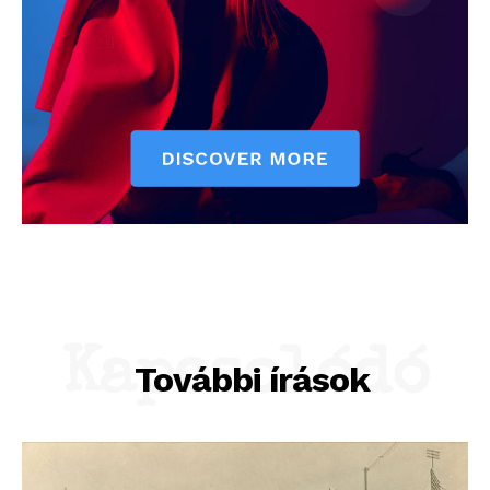
Kapcsolódó
További írások