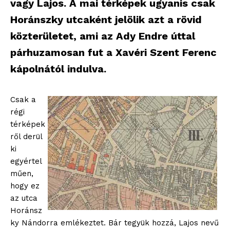
vagy Lajos. A mai térképek ugyanis csak
Horánszky utcaként jelölik azt a rövid
közterületet, ami az Ady Endre úttal
párhuzamosan fut a Xavéri Szent Ferenc
kápolnától indulva.
Csak a
régi
térképek
ről derül
ki
egyértel
műen,
hogy ez
az utca
Horánsz
ky Nándorra emlékeztet. Bár tegyük hozzá, Lajos nevű