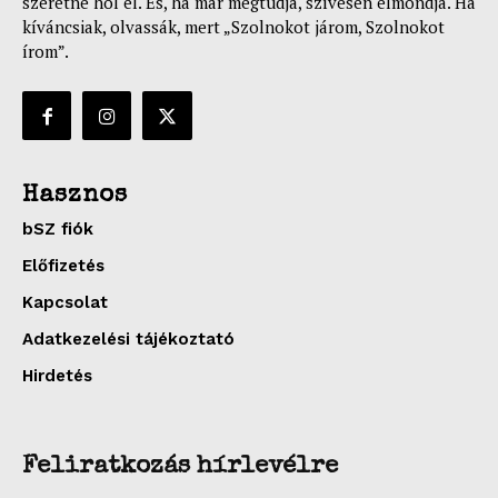
szeretné hol él. És, ha már megtudja, szívesen elmondja. Ha
kíváncsiak, olvassák, mert „Szolnokot járom, Szolnokot
írom”.
Hasznos
bSZ fiók
Előfizetés
Kapcsolat
Adatkezelési tájékoztató
Hirdetés
Feliratkozás hírlevélre