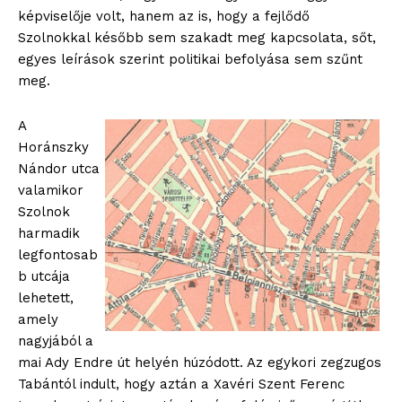
képviselője volt, hanem az is, hogy a fejlődő
Szolnokkal később sem szakadt meg kapcsolata, sőt,
egyes leírások szerint politikai befolyása sem szűnt
meg.
A
Horánszky
Nándor utca
valamikor
Szolnok
harmadik
legfontosab
b utcája
lehetett,
amely
nagyjából a
mai Ady Endre út helyén húzódott. Az egykori zegzugos
Tabántól indult, hogy aztán a Xavéri Szent Ferenc