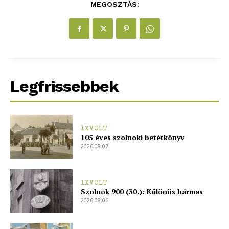
MEGOSZTÁS:
ELŐFIZETÉS
Legfrissebbek
Hasznos
1XVOLT
105 éves szolnoki betétkönyv
bSZ fiók
2026.08.07.
Előfizetés
Kapcsolat
1XVOLT
Szolnok 900 (30.): Különös hármas
Adatkezelési tájékoztató
2026.08.06.
Hirdetés