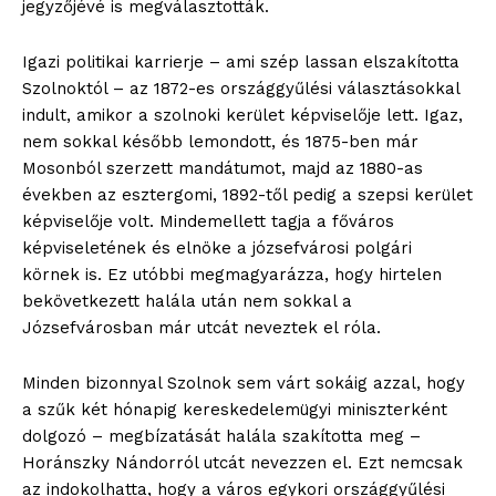
jegyzőjévé is megválasztották.
Igazi politikai karrierje – ami szép lassan elszakította
Szolnoktól – az 1872-es országgyűlési választásokkal
indult, amikor a szolnoki kerület képviselője lett. Igaz,
nem sokkal később lemondott, és 1875-ben már
Mosonból szerzett mandátumot, majd az 1880-as
években az esztergomi, 1892-től pedig a szepsi kerület
képviselője volt. Mindemellett tagja a főváros
képviseletének és elnöke a józsefvárosi polgári
körnek is. Ez utóbbi megmagyarázza, hogy hirtelen
bekövetkezett halála után nem sokkal a
Józsefvárosban már utcát neveztek el róla.
Minden bizonnyal Szolnok sem várt sokáig azzal, hogy
a szűk két hónapig kereskedelemügyi miniszterként
dolgozó – megbízatását halála szakította meg –
Horánszky Nándorról utcát nevezzen el. Ezt nemcsak
az indokolhatta, hogy a város egykori országgyűlési