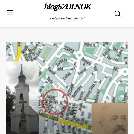
blogSZOLNOK
szubjektív élményportál