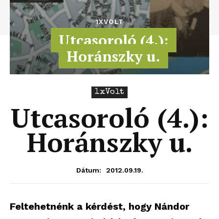
1XVOLT
Utcasoroló (4.):
Horánszky u.
1xVolt
Utcasoroló (4.):
Horánszky u.
2012.09.19.
Dátum:
Feltehetnénk a kérdést, hogy Nándor