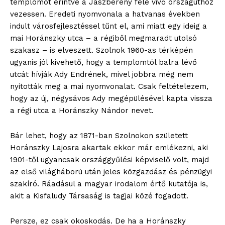
templomot érintve a Jászberény felé vivő országúthoz
vezessen. Eredeti nyomvonala a hatvanas években
indult városfejlesztéssel tűnt el, ami miatt egy ideig a
mai Horánszky utca – a régiből megmaradt utolsó
szakasz – is elveszett. Szolnok 1960-as térképén
ugyanis jól kivehető, hogy a templomtól balra lévő
utcát hívják Ady Endrének, mivel jobbra még nem
nyitották meg a mai nyomvonalat. Csak feltételezem,
hogy az új, négysávos Ady megépülésével kapta vissza
a régi utca a Horánszky Nándor nevet.
Bár lehet, hogy az 1871-ban Szolnokon született
Horánszky Lajosra akartak ekkor már emlékezni, aki
1901-től ugyancsak országgyűlési képviselő volt, majd
az első világháború után jeles közgazdász és pénzügyi
szakíró. Ráadásul a magyar irodalom értő kutatója is,
akit a Kisfaludy Társaság is tagjai közé fogadott.
Persze, ez csak okoskodás. De ha a Horánszky