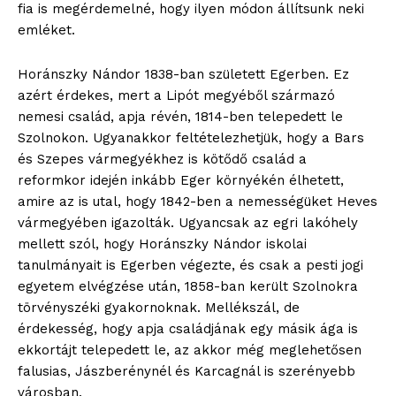
fia is megérdemelné, hogy ilyen módon állítsunk neki
emléket.
Horánszky Nándor 1838-ban született Egerben. Ez
azért érdekes, mert a Lipót megyéből származó
nemesi család, apja révén, 1814-ben telepedett le
Szolnokon. Ugyanakkor feltételezhetjük, hogy a Bars
és Szepes vármegyékhez is kötődő család a
reformkor idején inkább Eger környékén élhetett,
amire az is utal, hogy 1842-ben a nemességüket Heves
vármegyében igazolták. Ugyancsak az egri lakóhely
mellett szól, hogy Horánszky Nándor iskolai
tanulmányait is Egerben végezte, és csak a pesti jogi
egyetem elvégzése után, 1858-ban került Szolnokra
törvényszéki gyakornoknak. Mellékszál, de
érdekesség, hogy apja családjának egy másik ága is
ekkortájt telepedett le, az akkor még meglehetősen
falusias, Jászberénynél és Karcagnál is szerényebb
városban.