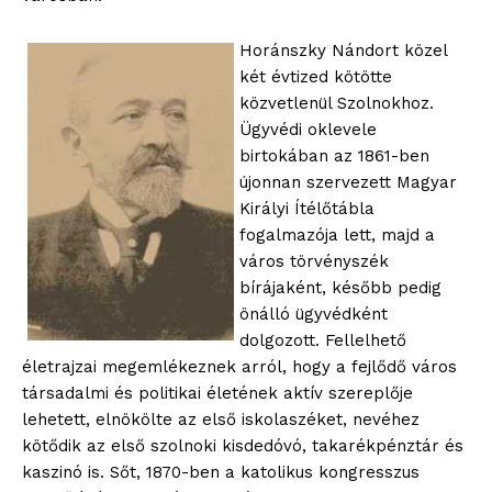
Horánszky Nándort közel
két évtized kötötte
közvetlenül Szolnokhoz.
Ügyvédi oklevele
birtokában az 1861-ben
újonnan szervezett Magyar
Királyi Ítélőtábla
fogalmazója lett, majd a
város törvényszék
bírájaként, később pedig
önálló ügyvédként
dolgozott. Fellelhető
életrajzai megemlékeznek arról, hogy a fejlődő város
társadalmi és politikai életének aktív szereplője
lehetett, elnökölte az első iskolaszéket, nevéhez
kötődik az első szolnoki kisdedóvó, takarékpénztár és
kaszinó is. Sőt, 1870-ben a katolikus kongresszus