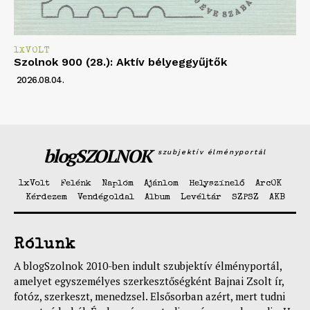
1XVOLT
Szolnok 900 (28.): Aktív bélyeggyűjtők
2026.08.04.
blogSZOLNOK
szubjektív élményportál
1xVolt
Felénk
Naplóm
Ajánlom
Helyszínelő
ArcOK
Kérdezem
Vendégoldal
Album
Levéltár
SZPSZ
AKB
Rólunk
A blogSzolnok 2010-ben indult szubjektív élményportál,
amelyet egyszemélyes szerkesztőségként Bajnai Zsolt ír,
fotóz, szerkeszt, menedzsel. Elsősorban azért, mert tudni