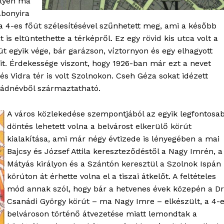
elyén ma
Kapcsolat
Abonyira
z a 4-es főút szélesítésével szűnhetett meg, ami a később
Adatkezelési tájékoztató
is eltüntethette a térképről. Ez egy rövid kis utca volt a
Hirdetés
út egyik vége, bár garázson, víztornyon és egy elhagyott
it. Érdekessége viszont, hogy 1926-ban már ezt a nevet
és Vidra tér is volt Szolnokon. Cseh Géza sokat idézett
TÉS
aládnévből származtatható.
A város közlekedése szempontjából az egyik legfontosa
döntés lehetett volna a belvárost elkerülő körút
kialakítása, ami már négy évtizede is lényegében a mai
Bajcsy és József Attila kereszteződéstől a Nagy Imrén, a
Mátyás királyon és a Szántón keresztül a Szolnok Ispán
körúton át érhette volna el a tiszai átkelőt. A feltételes
mód annak szól, hogy bár a hetvenes évek közepén a Dr
Csanádi György körút – ma Nagy Imre – elkészült, a 4-
belvároson történő átvezetése miatt lemondtak a