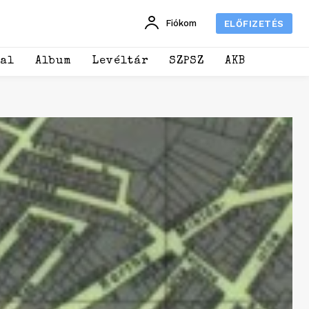
Fiókom
ELŐFIZETÉS
dal
Album
Levéltár
SZPSZ
AKB