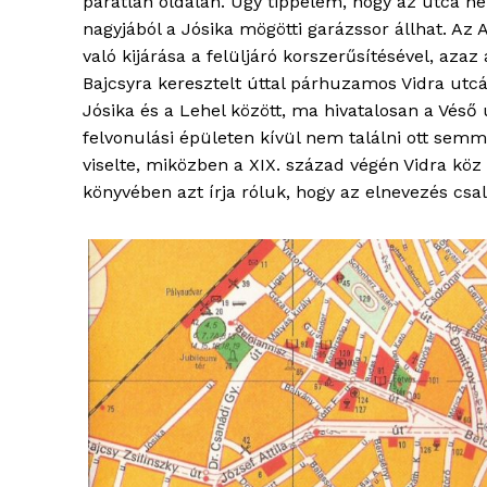
páratlan oldalán. Úgy tippelem, hogy az utca h
nagyjából a Jósika mögötti garázssor állhat. Az 
való kijárása a felüljáró korszerűsítésével, aza
Bajcsyra keresztelt úttal párhuzamos Vidra utcát 
Jósika és a Lehel között, ma hivatalosan a Véső 
felvonulási épületen kívül nem találni ott semm
viselte, miközben a XIX. század végén Vidra köz 
ELŐFIZE
könyvében azt írja róluk, hogy az elnevezés cs