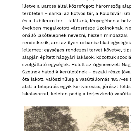
illetve a Baross által közrefogott háromszög ala
területen – sarkai az Eötvös tér, a Kolozsvári úti
és a Jubileum tér – találunk, lényegében a het
években megalkotott városrésze Szolnoknak. N
önálló lakótelepnek nevezni, hiszen mindazzal
rendelkezik, ami az ilyen urbanisztikai egységek
jellemez: egységes rendezési tervet követve, típ
alapján épített házgyári lakások, közöttük szociá
szolgáltató egységek. Holott az úgynevezett Nag
Szolnok hatodik kerületének – északi része jóva
óta lakott. Valószínűleg a vasútállomás 1857-es 
alatt a település egyik kertvárosias, jórészt föld
iskolasorral, keleten pedig a terjeszkedő vasútta