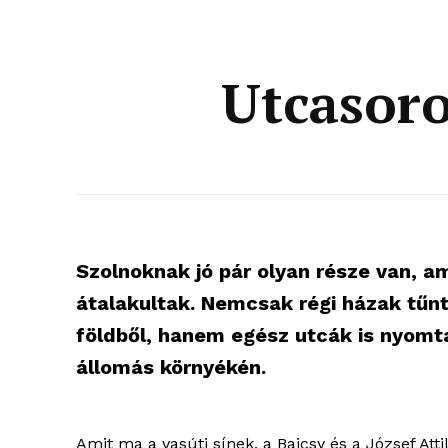
Utcasorol
Szolnoknak jó pár olyan része van, 
átalakultak. Nemcsak régi házak tűnte
földből, hanem egész utcák is nyomtal
állomás környékén.
Amit ma a vasúti sínek, a Bajcsy és a József Atti