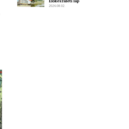
Előkészületi lap
2026.08.02.
ú