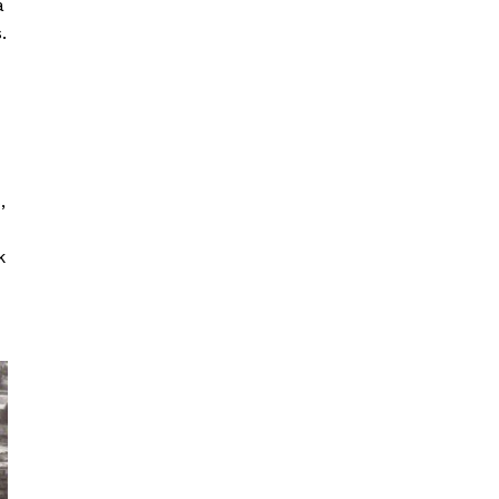
a
.
,
k