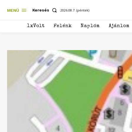
Keresés
MENÜ
2026.08.7. (péntek)
1xVolt
Felénk
Naplóm
Ajánlom