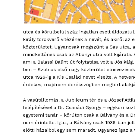
utca és körülbelül száz ingatlan esett áldozatul
király törökverő vitézének a nevét, és akiről a
közterületet. Ugyancsak megszűnt a Sas utca, am
mindkettőnek csak az Abonyi útra volt kijárata. A
ami a Balassi Bálint út folytatása volt a Jósiká
ben – Szolnok első nagy közterület elnevezéseko
utca 1926-ig a Kis Család nevet viselte. A hetv
érdekes, majdnem derékszögben megtört alakjár
A vasútállomás, a Jubileum tér és a József Attil
felépítésével a Dr. Csanádi György – egykori köz
egyetemi tanár – körúton csak a Bálvány és a Dr
nem érintette. Igaz, a Bálvány csak 1936-ban jöt
előtti házaiból egy sem maradt. Ugyanez igaz a v