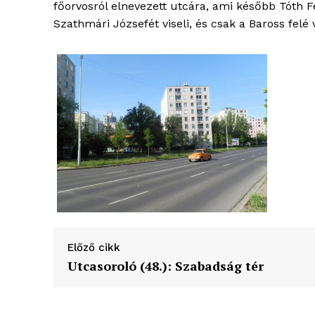
főorvosról elnevezett utcára, ami később Tóth 
Szathmári Józsefét viseli, és csak a Baross felé v
Előző cikk
Utcasoroló (48.): Szabadság tér