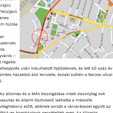
prajzú
 felüljáró
venes
em túlzás
et
ustervek
lis
yváros –
l régebb
áthelyezés után indulhatott fejlődésnek, és lett bő száz év
szintes házakból álló területe, északi szélén a Baross utcai
l.
Az állomás és a MÁV kiszolgálása miatt viszonylag sok
vasutas és állami tisztviselő lakhatta a második
világháború előtt, akiknek sorsát a városrésszel együtt az
1944-es bombázások pecsételték meg. Az állomás