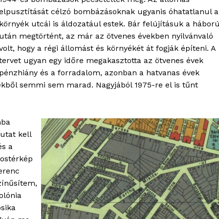
elpusztítását célzó bombázásoknak ugyanis óhatatlanul a
környék utcái is áldozatául estek. Bár felújításuk a hábor
után megtörtént, az már az ötvenes években nyilvánvaló
volt, hogy a régi állomást és környékét át fogják építeni. A
tervet ugyan egy időre megakasztotta az ötvenes évek
pénzhiány és a forradalom, azonban a hatvanas évek
ékből semmi sem marad. Nagyjából 1975-re el is tűnt
mba
utat kell
OLNOK
és a
ktív
rostérkép
ortál
Ferenc
Hasznos
zínűsítem,
olónia
bSZ fiók
ósika
Előfizetés