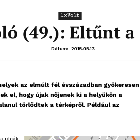
1xVolt
ó (49.): Eltűnt a
Dátum:
2015.05.17.
amelyek az elmúlt fél évszázadban gyökeresen
k el, hogy újak nőjenek ki a helyükön a
anul törlődtek a térképről. Például az
la utcák