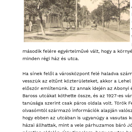
második felére egyértelművé vált, hogy a körny
minden régi ház és utca.
Ha sínek felől a városközpont felé haladva szá
vesszük az eltűnt közterületeket, akkor a Lehel 
blogSZ
először említenünk. Ez annak idején az Abonyi 
szubje
Baross utcákat köthette össze, és az 1927-es vá
élményp
tanúsága szerint csak páros oldala volt. Török 
olvasómtól származó információk alapján valós
hogy ebben az utcában is ugyanúgy a vasutas k
házai állhattak, mint a vele párhuzamos báró J