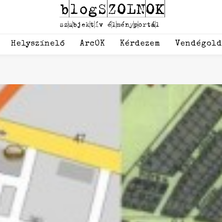
Helyszínelő
ArcOK
Kérdezem
Vendégol