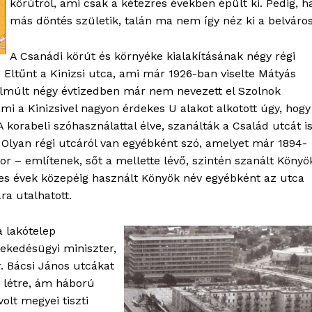
körútról, ami csak a kétezres években épült ki. Pedig, h
más döntés születik, talán ma nem így néz ki a belváros
A Csanádi körút és környéke kialakításának négy régi
. Eltűnt a Kinizsi utca, ami már 1926-ban viselte Mátyás
z elmúlt négy évtizedben már nem nevezett el Szolnok
i a Kinizsivel nagyon érdekes U alakot alkotott úgy, hogy
 korabeli szóhasználattal élve, szanálták a Család utcát is
ig. Olyan régi utcáról van egyébként szó, amelyet már 1894-
r – említenek, sőt a mellette lévő, szintén szanált Könyö
enes évek közepéig használt Könyök név egyébként az utca
a utalhatott.
a lakótelep
lekedésügyi miniszter,
. Bácsi János utcákat
t létre, ám háború
olt megyei tiszti