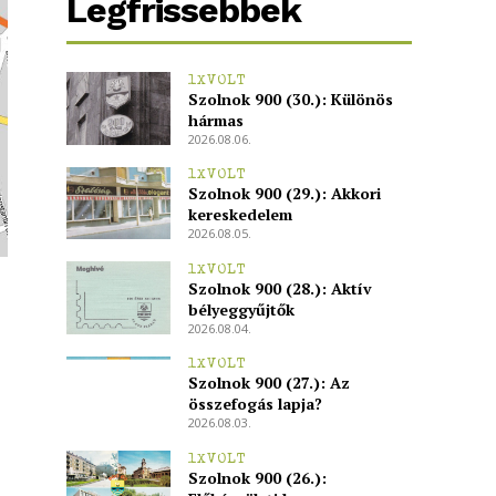
Legfrissebbek
1XVOLT
Szolnok 900 (30.): Különös
hármas
2026.08.06.
1XVOLT
Szolnok 900 (29.): Akkori
kereskedelem
2026.08.05.
1XVOLT
Szolnok 900 (28.): Aktív
bélyeggyűjtők
2026.08.04.
1XVOLT
Szolnok 900 (27.): Az
összefogás lapja?
2026.08.03.
1XVOLT
Szolnok 900 (26.):