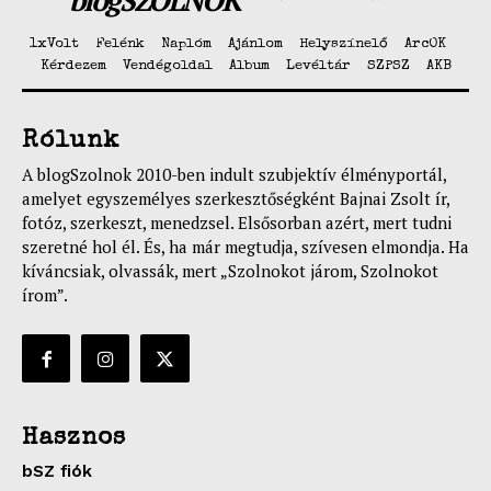
blogSZOLNOK
1xVolt
Felénk
Naplóm
Ajánlom
Helyszínelő
ArcOK
Kérdezem
Vendégoldal
Album
Levéltár
SZPSZ
AKB
Rólunk
A blogSzolnok 2010-ben indult szubjektív élményportál,
amelyet egyszemélyes szerkesztőségként Bajnai Zsolt ír,
fotóz, szerkeszt, menedzsel. Elsősorban azért, mert tudni
szeretné hol él. És, ha már megtudja, szívesen elmondja. Ha
kíváncsiak, olvassák, mert „Szolnokot járom, Szolnokot
írom”.
Hasznos
bSZ fiók