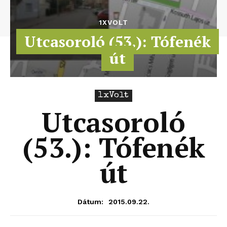
1XVOLT
Utcasoroló (53.): Tófenék
út
1xVolt
Utcasoroló
(53.): Tófenék
út
2015.09.22.
Dátum: