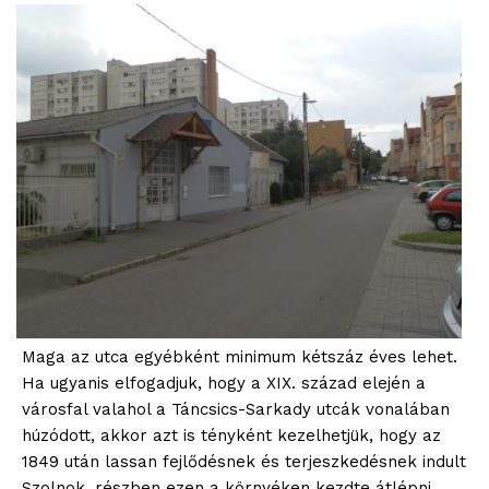
Maga az utca egyébként minimum kétszáz éves lehet.
Ha ugyanis elfogadjuk, hogy a XIX. század elején a
városfal valahol a Táncsics-Sarkady utcák vonalában
húzódott, akkor azt is tényként kezelhetjük, hogy az
1849 után lassan fejlődésnek és terjeszkedésnek indult
Szolnok, részben ezen a környéken kezdte átlépni