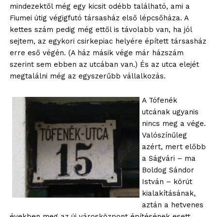
mindezektől még egy kicsit odébb található, ami a
Fiumei útig végigfutó társasház első lépcsőháza. A
kettes szám pedig még ettől is távolabb van, ha jól
sejtem, az egykori csirkepiac helyére épített társasház
erre eső végén. (A ház másik vége már házszám
szerint sem ebben az utcában van.) És az utca elejét
megtalálni még az egyszerűbb vállalkozás.
A Tófenék
utcának ugyanis
nincs meg a vége.
Valószínűleg
azért, mert előbb
a Ságvári – ma
Boldog Sándor
István – körút
kialakításának,
aztán a hetvenes
években meg az új városközpont építésének esett