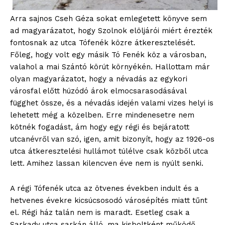
Arra sajnos Cseh Géza sokat emlegetett könyve sem
ad magyarázatot, hogy Szolnok elöljárói miért érezték
fontosnak az utca Tófenék közre átkeresztelését.
Főleg, hogy volt egy másik Tó Fenék köz a városban,
valahol a mai Szántó körút környékén. Hallottam már
olyan magyarázatot, hogy a névadás az egykori
városfal előtt húzódó árok elmocsarasodásával
függhet össze, és a névadás idején valami vizes helyi is
lehetett még a közelben. Erre mindenesetre nem
kötnék fogadást, ám hogy egy régi és bejáratott
utcanévről van szó, igen, amit bizonyít, hogy az 1926-os
utca átkeresztelési hullámot túlélve csak közből utca
lett. Amihez lassan kilencven éve nem is nyúlt senki.
A régi Tófenék utca az ötvenes években indult és a
hetvenes évekre kicsúcsosodó városépítés miatt tűnt
blogSZOLNOK
el. Régi ház talán nem is maradt. Esetleg csak a
szubjektív élményportál
Sarkady utca sarkán álló, ma kisboltként működő