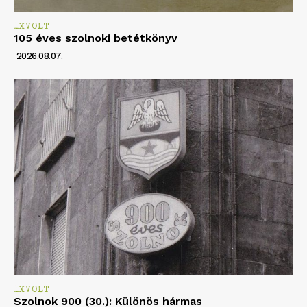
1XVOLT
105 éves szolnoki betétkönyv
2026.08.07.
1XVOLT
Szolnok 900 (30.): Különös hármas