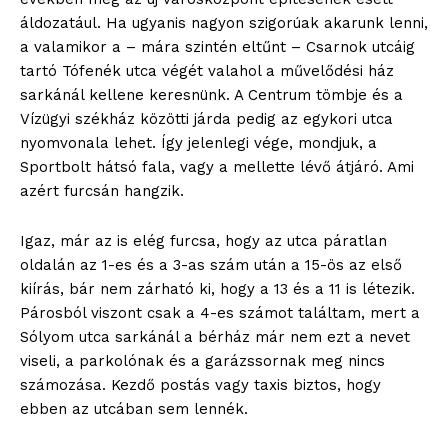
áldozatául. Ha ugyanis nagyon szigorúak akarunk lenni,
a valamikor a – mára szintén eltűnt – Csarnok utcáig
tartó Tófenék utca végét valahol a művelődési ház
sarkánál kellene keresnünk. A Centrum tömbje és a
Vízügyi székház közötti járda pedig az egykori utca
nyomvonala lehet. Így jelenlegi vége, mondjuk, a
Sportbolt hátsó fala, vagy a mellette lévő átjáró. Ami
azért furcsán hangzik.
Igaz, már az is elég furcsa, hogy az utca páratlan
oldalán az 1-es és a 3-as szám után a 15-ös az első
kiírás, bár nem zárható ki, hogy a 13 és a 11 is létezik.
Párosból viszont csak a 4-es számot találtam, mert a
Sólyom utca sarkánál a bérház már nem ezt a nevet
viseli, a parkolónak és a garázssornak meg nincs
számozása. Kezdő postás vagy taxis biztos, hogy
ebben az utcában sem lennék.