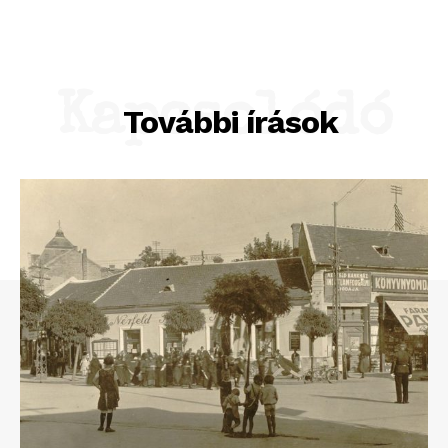
Kapcsolódó
További írások