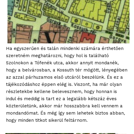
Ha egyszerűen és talán mindenki számára érthetően
szeretném meghatározni, hogy hol is található
Szolnokon a Tófenék utca, akkor annyit mondanék,
hogy a belvárosban, a Kossuth tér mögött, lényegében
az azzal párhuzamos első utcáról beszélünk. És ez a
tájékozódáshoz éppen elég is. Viszont, ha már olyan
részletekbe kellene belevesznem, hogy honnan is
indul és meddig is tart ez a legalább kétszáz éves
közterületünk, akkor már hosszabbra kell vennem a
mondandómat. És még így sem lehetek biztos abban,
hogy minden titkot sikerül feltárnom.