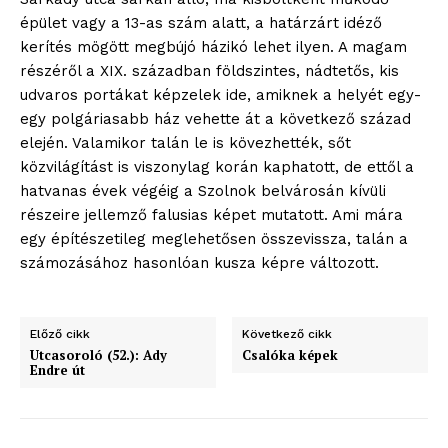
épület vagy a 13-as szám alatt, a határzárt idéző
kerítés mögött megbújó házikó lehet ilyen. A magam
részéről a XIX. században földszintes, nádtetős, kis
udvaros portákat képzelek ide, amiknek a helyét egy-
egy polgáriasabb ház vehette át a következő század
elején. Valamikor talán le is kövezhették, sőt
közvilágítást is viszonylag korán kaphatott, de ettől a
hatvanas évek végéig a Szolnok belvárosán kívüli
részeire jellemző falusias képet mutatott. Ami mára
egy építészetileg meglehetősen összevissza, talán a
ELŐFIZETÉS
számozásához hasonlóan kusza képre változott.
Előző cikk
Következő cikk
Hasznos
Utcasoroló (52.): Ady
Csalóka képek
Endre út
bSZ fiók
Előfizetés