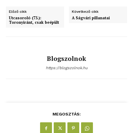
Előző cikk
Következő cikk
Utcasoroló (73.):
A Ságvári pillanatai
Toronyiránt, csak beépült
ELŐFIZETÉS
Blogszolnok
Hasznos
https://blogszolnok.hu
bSZ fiók
Előfizetés
Kapcsolat
Adatkezelési tájékoztató
Hirdetés
MEGOSZTÁS: