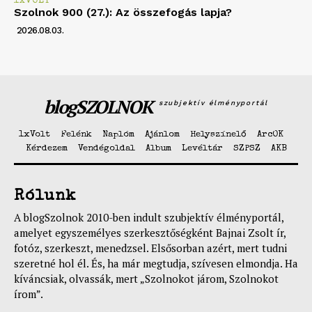
1XVOLT
Szolnok 900 (27.): Az összefogás lapja?
2026.08.03.
blogSZOLNOK
szubjektív élményportál
1xVolt
Felénk
Naplóm
Ajánlom
Helyszínelő
ArcOK
Kérdezem
Vendégoldal
Album
Levéltár
SZPSZ
AKB
Rólunk
A blogSzolnok 2010-ben indult szubjektív élményportál,
amelyet egyszemélyes szerkesztőségként Bajnai Zsolt ír,
fotóz, szerkeszt, menedzsel. Elsősorban azért, mert tudni
szeretné hol él. És, ha már megtudja, szívesen elmondja. Ha
kíváncsiak, olvassák, mert „Szolnokot járom, Szolnokot
írom”.