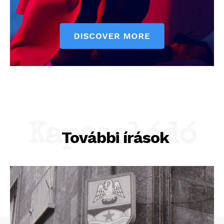
Kapcsolódó
További írások