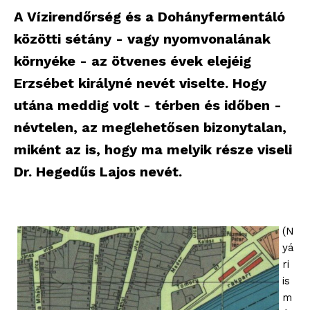
A Vízirendőrség és a Dohányfermentáló
közötti sétány - vagy nyomvonalának
környéke - az ötvenes évek elejéig
Erzsébet királyné nevét viselte. Hogy
utána meddig volt - térben és időben -
névtelen, az meglehetősen bizonytalan,
miként az is, hogy ma melyik része viseli
Dr. Hegedűs Lajos nevét.
(N
yá
ri
is
m