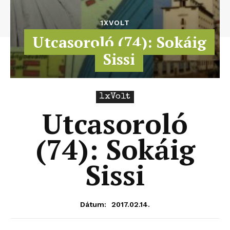
1XVOLT
Utcasoroló (74): Sokáig
Sissi
1xVolt
Utcasoroló
(74): Sokáig
Sissi
2017.02.14.
Dátum: