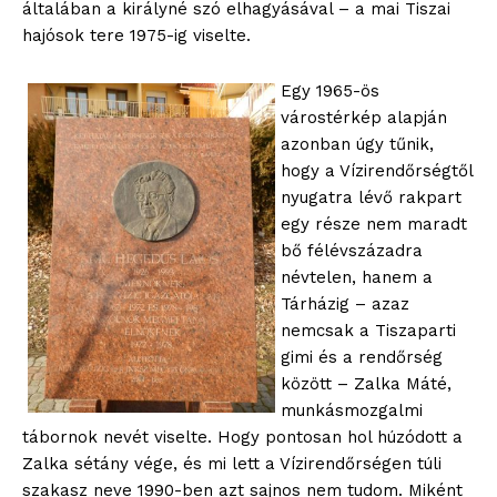
általában a királyné szó elhagyásával – a mai Tiszai
hajósok tere 1975-ig viselte.
Egy 1965-ös
várostérkép alapján
azonban úgy tűnik,
hogy a Vízirendőrségtől
nyugatra lévő rakpart
egy része nem maradt
bő félévszázadra
névtelen, hanem a
Tárházig – azaz
nemcsak a Tiszaparti
gimi és a rendőrség
között – Zalka Máté,
munkásmozgalmi
tábornok nevét viselte. Hogy pontosan hol húzódott a
Zalka sétány vége, és mi lett a Vízirendőrségen túli
szakasz neve 1990-ben azt sajnos nem tudom. Miként