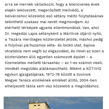
arra se mernék vállalkozni, hogy a kilencvenes évek
elején lekövezett, megerősített mellvédű, a
belvároshoz közelebb eső sétány méltó folytatásának
tekinthető szakasz mai nevét megmondjam. Az
elérhető térképek ugyanis ellentmondóak. Van, ahol
Dr. Hegedűs Lajos sétányként a Mártírok útjáról nyíló,
a Tiszára merőleges közterületet jelölik, máshol pedig
a folyóval párhuzamos séta- és bicikli utat. Sajnos
utcatábla nem segíti az eligazodást, és mivel az ezen a
közterületen álló egyetlen számozott épület – a
tízemeletes melletti társasház – az 1-es számot viseli,
mindkét megoldás alátámasztható. Miként a KÖTIVIG
egykori igazgatójának, 1972-78 között a Szolnok
Megyei Tanács elnökének emléket állító, 2004-ben
elhelyezett tábla sem visz közelebb a megoldáshoz.