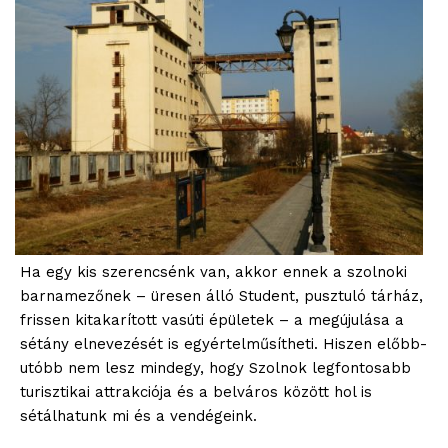
blogSZOLNOK
Ha egy kis szerencsénk van, akkor ennek a szolnoki
szubjektív élményportál
barnamezőnek – üresen álló Student, pusztuló tárház,
frissen kitakarított vasúti épületek – a megújulása a
sétány elnevezését is egyértelműsítheti. Hiszen előbb-
utóbb nem lesz mindegy, hogy Szolnok legfontosabb
turisztikai attrakciója és a belváros között hol is
sétálhatunk mi és a vendégeink.