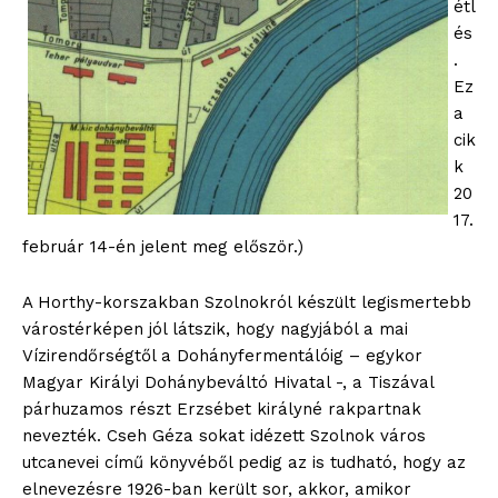
étl
és
.
Ez
a
cik
k
20
17.
február 14-én jelent meg először.)
A Horthy-korszakban Szolnokról készült legismertebb
várostérképen jól látszik, hogy nagyjából a mai
Vízirendőrségtől a Dohányfermentálóig – egykor
Magyar Királyi Dohánybeváltó Hivatal -, a Tiszával
párhuzamos részt Erzsébet királyné rakpartnak
nevezték. Cseh Géza sokat idézett Szolnok város
utcanevei című könyvéből pedig az is tudható, hogy az
elnevezésre 1926-ban került sor, akkor, amikor