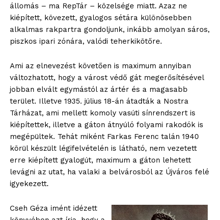
állomás – ma RepTár – közelsége miatt. Azaz ne
kiépített, kövezett, gyalogos sétára különösebben
alkalmas rakpartra gondoljunk, inkább amolyan sáros,
piszkos ipari zónára, valódi teherkikötőre.
Ami az elnevezést követően is maximum annyiban
változhatott, hogy a várost védő gát megerősítésével
jobban elvált egymástól az ártér és a magasabb
terület. Illetve 1935. július 18-án átadták a Nostra
Tárházat, ami mellett komoly vasúti sínrendszert is
kiépítettek, illetve a gáton átnyúló folyami rakodók is
megépültek. Tehát miként Farkas Ferenc talán 1940
körül készült légifelvételén is látható, nem vezetett
erre kiépített gyalogút, maximum a gáton lehetett
levágni az utat, ha valaki a belvárosból az Újváros felé
igyekezett.
Cseh Géza imént idézett