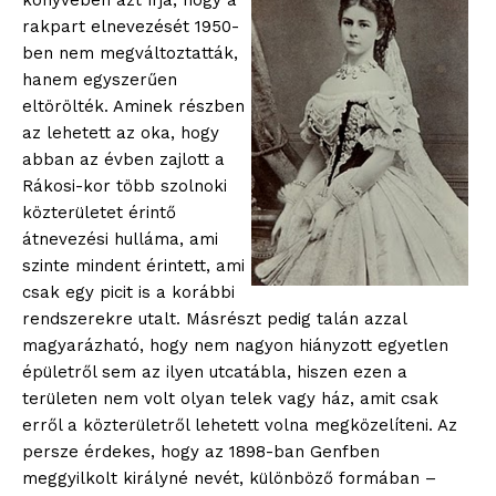
könyvében azt írja, hogy a
rakpart elnevezését 1950-
ben nem megváltoztatták,
hanem egyszerűen
eltörölték. Aminek részben
az lehetett az oka, hogy
abban az évben zajlott a
Rákosi-kor több szolnoki
közterületet érintő
átnevezési hulláma, ami
szinte mindent érintett, ami
csak egy picit is a korábbi
rendszerekre utalt. Másrészt pedig talán azzal
magyarázható, hogy nem nagyon hiányzott egyetlen
épületről sem az ilyen utcatábla, hiszen ezen a
területen nem volt olyan telek vagy ház, amit csak
erről a közterületről lehetett volna megközelíteni. Az
persze érdekes, hogy az 1898-ban Genfben
meggyilkolt királyné nevét, különböző formában –