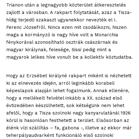
Trianon után a legnagyobb közterület átkeresztelés
zajlott a városban. A rakpart folytatását, azaz a Tisza-
hídig terjedő szakaszt ugyanekkor nevezték el I.
Ferenc Józsefről. Nincs ezen mit csodálkozni, hiszen
maga a kormányzó is nagy híve volt a Monarchia
fénykorával azonosítható osztrák császárnak és
magyar királynak, felesége, Sissi pedig mint a
magyarok lelkes híve vonult be a kollektív köztudatba.
Hogy az Erzsébet királyné rakpart miként is nézhetett
ki az elnevezés idején, arról leginkább korabeli
képeslapok alapján lehet fogalmunk. Annak ellenére,
hogy a mellékelt felvétel inkább a XX. század első
évtizedében készülhetett, sok kétségünk nem lehet
afelől, hogy a Tisza szolnoki nagy kanyarulatánál 1926
körül is hasonlóan festhetett a terület. Elsősorban az
élénk vízi szállítás – fa, gabona -, illetve az ekkor már
teherpályaudvarként funkcionáló első szolnoki