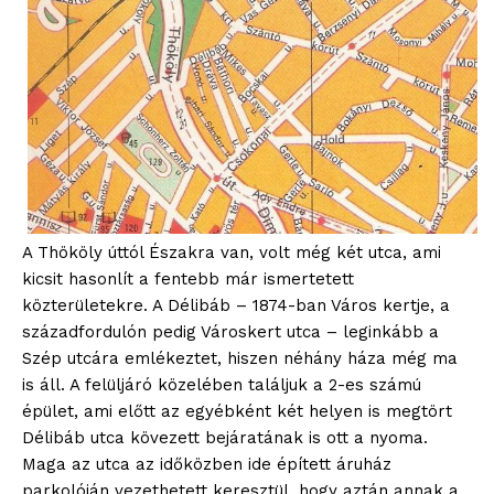
A Thököly úttól Északra van, volt még két utca, ami
kicsit hasonlít a fentebb már ismertetett
közterületekre. A Délibáb – 1874-ban Város kertje, a
századfordulón pedig Városkert utca – leginkább a
Szép utcára emlékeztet, hiszen néhány háza még ma
is áll. A felüljáró közelében találjuk a 2-es számú
épület, ami előtt az egyébként két helyen is megtört
Délibáb utca kövezett bejáratának is ott a nyoma.
Maga az utca az időközben ide épített áruház
parkolóján vezethetett keresztül, hogy aztán annak a