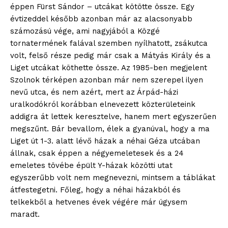
éppen Fürst Sándor – utcákat kötötte össze. Egy
évtizeddel később azonban már az alacsonyabb
számozású vége, ami nagyjából a Közgé
tornatermének falával szemben nyílhatott, zsákutca
volt, felső része pedig már csak a Mátyás Király és a
Liget utcákat köthette össze. Az 1985-ben megjelent
Szolnok térképen azonban már nem szerepel ilyen
nevű utca, és nem azért, mert az Árpád-házi
uralkodókról korábban elnevezett közterületeink
addigra át lettek keresztelve, hanem mert egyszerűen
megszűnt. Bár bevallom, élek a gyanúval, hogy a ma
Liget út 1-3. alatt lévő házak a néhai Géza utcában
állnak, csak éppen a négyemeletesek és a 24
emeletes tövébe épült Y-házak közötti utat
egyszerűbb volt nem megnevezni, mintsem a táblákat
átfestegetni. Főleg, hogy a néhai házakból és
telkekből a hetvenes évek végére már úgysem
maradt.