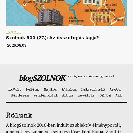
1XVOLT
Szolnok 900 (27.): Az összefogás lapja?
2026.08.03.
blogSZOLNOK
szubjektív élményportál
1xVolt
Felénk
Naplóm
Ajánlom
Helyszínelő
ArcOK
Kérdezem
Vendégoldal
Album
Levéltár
SZPSZ
AKB
Rólunk
A blogSzolnok 2010-ben indult szubjektív élményportál,
amelyet egyszemélyes szerkesztőségként Bajnai Zsolt ír,