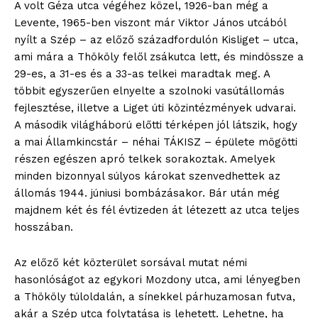
A volt Géza utca végéhez közel, 1926-ban még a
Levente, 1965-ben viszont már Viktor János utcából
nyílt a Szép – az előző századfordulón Kisliget – utca,
ami mára a Thököly felől zsákutca lett, és mindössze a
29-es, a 31-es és a 33-as telkei maradtak meg. A
többit egyszerűen elnyelte a szolnoki vasútállomás
fejlesztése, illetve a Liget úti közintézmények udvarai.
A második világháború előtti térképen jól látszik, hogy
a mai Államkincstár – néhai TÁKISZ – épülete mögötti
részen egészen apró telkek sorakoztak. Amelyek
minden bizonnyal súlyos károkat szenvedhettek az
állomás 1944. júniusi bombázásakor. Bár után még
majdnem két és fél évtizeden át létezett az utca teljes
hosszában.
Az előző két közterület sorsával mutat némi
hasonlóságot az egykori Mozdony utca, ami lényegben
a Thököly túloldalán, a sínekkel párhuzamosan futva,
akár a Szép utca folytatása is lehetett. Lehetne, ha