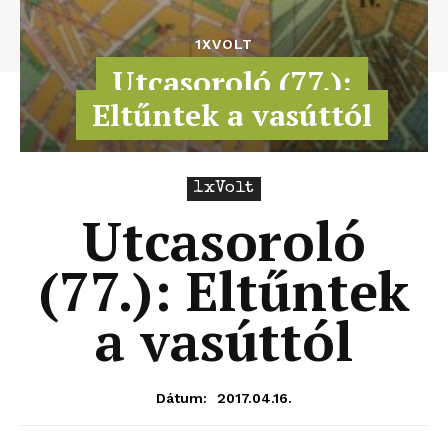
1XVOLT
Utcasoroló (77.):
Eltűntek a vasúttól
1xVolt
Utcasoroló
(77.): Eltűntek
a vasúttól
2017.04.16.
Dátum: