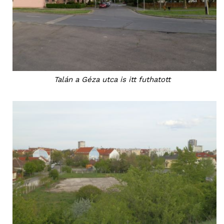
Hasznos
bSZ fiók
Előfizetés
Kapcsolat
Talán a Géza utca is itt futhatott
Adatkezelési tájékoztató
Hirdetés