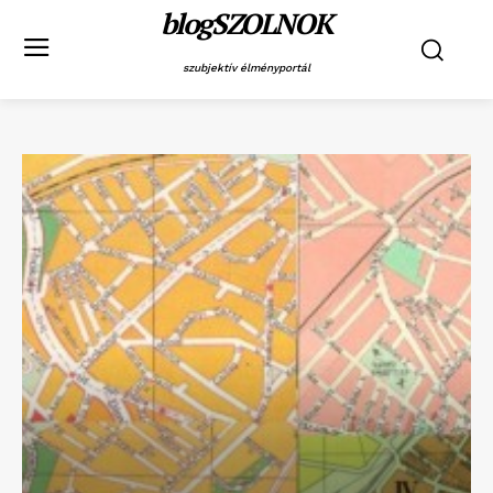
blogSZOLNOK
szubjektív élményportál