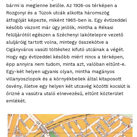
bármi is meglenne belőle. Az 1926-os térképen a
Rozgonyi és a Túzok utcák alkotta háromszög
átfogóját képezte, miként 1965-ben is. Egy évtizeddel
később viszont már úgy jelölik, mintha a Rékasi
felüljárótól egészen a Széchenyi lakótelepre vezető
aluljáróig tartott volna, mintegy összekötve a
Cigányváros vasúti töltéshez kifutó utcáinak a végét.
Hogy egy évtizeddel később miért nincs a térképen,
épp annyira nem tudom, minta azt, valóban eltűnt-e.
Egy-két helyen ugyanis olyan, mintha magányos
villanyoszlopok és a környékbeliek által kitaposott
ösvény, illetve egy helyen két utcavég közötti kocsiút is
őrizné a vasútra utaló elnevezésű, eltűnt közterület
emlékét.