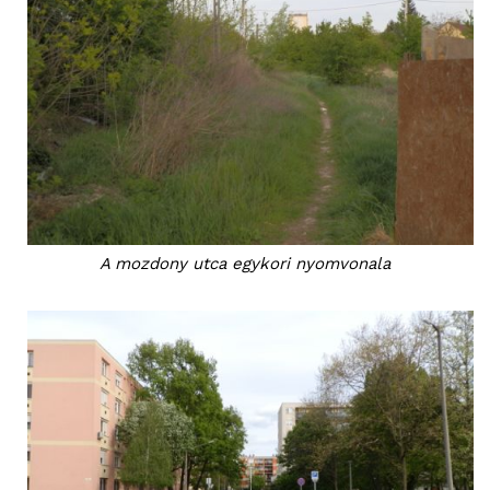
blogSZOLNOK
szubjektív élményportál
A mozdony utca egykori nyomvonala
ELŐFIZETÉS