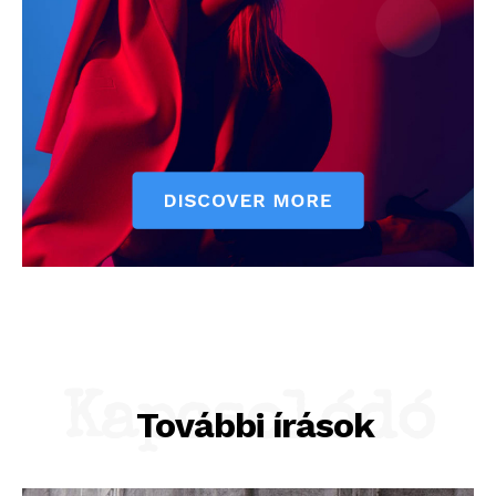
Kapcsolódó
További írások