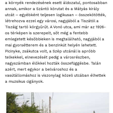
a környék rendezésének esett áldozatul, pontosabban
annak, amikor a Szántó körutat és a Mátyás király
utcát – egyébként teljesen logikusan – összekötötték,
létrehozva ezzel egy városi, nagyjából a Tiszától a
Tiszáig tartó körgyűrűt. A Vonó utca, ami már az 1926-
os térképen is szerepelt, sőt még a fentebb
emlegetett későbbieken is megtalálható, nagyjából a
mai gyorsétterem és a benzinkút helyén lehetett.
Picinyke, zsákutca volt, a Szép utcánál is apróbb
telkekkel, elnevezését pedig a városrészben,
nagyszámban élőkkel hozták összefüggésbe. Talán
azért, mert egykor a belvároshoz és a
vasútállomáshoz is viszonylag közeli utcában élhettek
a muzsikus cigányok.