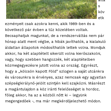
áltá
s
köv
etk
ezményeit csak azokra kenni, akik 1989-ben és a
következő pár évben a tűz közelében voltak.
Becsaphatjuk magunkat, de a rendszerváltás nem pár
hónap alatt ment végbe, a hibák javíthatók, a kialakuló
áldatlan állapotok módosíthatók lettek volna. Mondjuk
akkor, ha két alaptételt sikerült volna kierőszakolni,
vagy, hogy szebben hangozzék, két alaptételben
közmegegyezésre jutott volna az ország. Egyrészt,
hogy a „kölcsön kapott Föld” szlogen a saját utcánkra
és városunkra is érvényes, azaz nemcsak egy agyatlan
szépségkirálynő-jelölt szintjén kell szajkózni. Másrészt
a magántulajdon a köz iránti felelősséget is hordoz,
főleg akkor, ha az a közből nőtt ki – legyünk
megengedőek -, ma már megkérdőjelezhető módon.