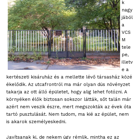
k
nagy
jából
a
VCS
M
tele
pe,
illetv
e a
kertészeti kisáruház és a mellette lévő társasház közé
ékelődik. Az utcafrontról ma már olyan dús növényzet
takarja az ott álló épületet, hogy alig lehet fotózni. A
környéken élők biztosan sokszor látták, sőt talán már
azért nem veszik észre, mert megszokták az évek óta
tartó pusztulását. Nem tudom, ma kié az épület, nem
is akarok személyeskedni.
Javítsanak ki, de nekem úgy rémlik, mintha ez az