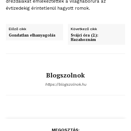
drezdaiakat emlékeztették a világháborúra az
évtizedekig érintetlenül hagyott romok.
Előző cikk
Következő cikk
Gondatlan elhanyagolás
Svájci óra (2.):
ELŐFIZETÉS
Hazahoznám
Hasznos
Blogszolnok
bSZ fiók
https://blogszolnok.hu
Előfizetés
Kapcsolat
Adatkezelési tájékoztató
Hirdetés
MEGOSZTÁS: