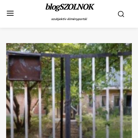
blogSZOLNOK
szubjektív élményportál