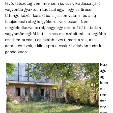
lévő, látszólag semmire sem jó, csak kiadással járó
vagyontárgyaktól, ráadásul úgy, hogy az üresen
tátongó közös kasszába is jusson valami, és az új
tulajdonosi réteg is gyökeret verhessen. Nem
megfeledkezve arról, hogy egy szinte átláthatatlan
vagyontömegből lett – nincs mit szépíteni – a legtöbb
esetben préda. Leginkább azért, mert azok, akik
adták, és azok, akik kapták, csak rövidtávon tudtak
gondolkodni.
Haz
ugs
ág
lenn
e a
ren
dsz
erv