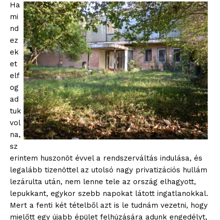
Ha
mi
nd
ez
ek
et
elf
og
ad
tuk
vol
na,
sz
erintem huszonöt évvel a rendszerváltás indulása, és
legalább tizenöttel az utolsó nagy privatizációs hullám
lezárulta után, nem lenne tele az ország elhagyott,
lepukkant, egykor szebb napokat látott ingatlanokkal.
Mert a fenti két tételből azt is le tudnám vezetni, hogy
mielőtt egy újabb épület felhúzására adunk engedélyt,