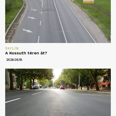
NAPLÓM
A Kossuth téren át?
2026.06.19.