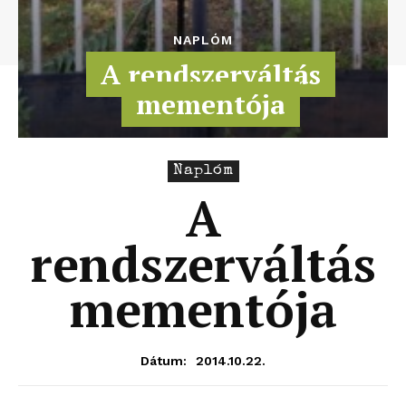
NAPLÓM
A rendszerváltás
mementója
Naplóm
A
rendszerváltás
mementója
2014.10.22.
Dátum: