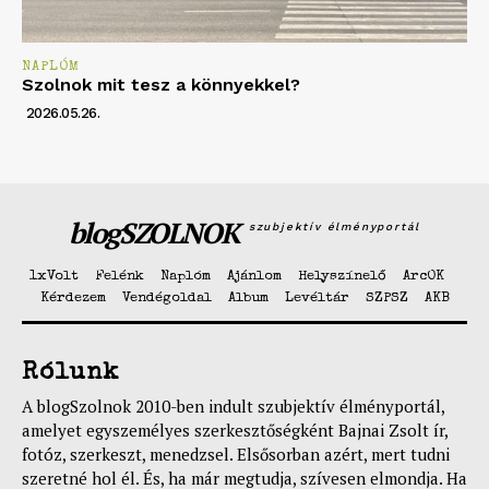
NAPLÓM
Szolnok mit tesz a könnyekkel?
2026.05.26.
blogSZOLNOK
szubjektív élményportál
1xVolt
Felénk
Naplóm
Ajánlom
Helyszínelő
ArcOK
Kérdezem
Vendégoldal
Album
Levéltár
SZPSZ
AKB
Rólunk
A blogSzolnok 2010-ben indult szubjektív élményportál,
amelyet egyszemélyes szerkesztőségként Bajnai Zsolt ír,
fotóz, szerkeszt, menedzsel. Elsősorban azért, mert tudni
szeretné hol él. És, ha már megtudja, szívesen elmondja. Ha