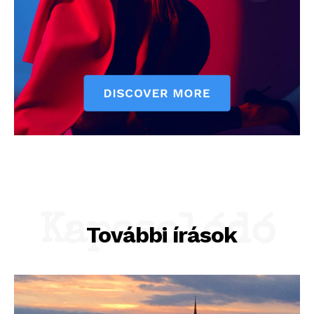
Kapcsolódó
További írások