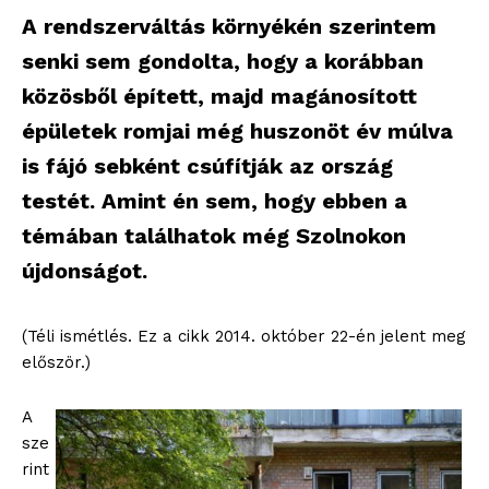
A rendszerváltás környékén szerintem
senki sem gondolta, hogy a korábban
közösből épített, majd magánosított
épületek romjai még huszonöt év múlva
is fájó sebként csúfítják az ország
testét. Amint én sem, hogy ebben a
témában találhatok még Szolnokon
újdonságot.
(Téli ismétlés. Ez a cikk 2014. október 22-én jelent meg
először.)
A
sze
rint