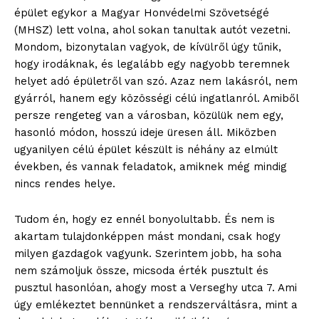
épület egykor a Magyar Honvédelmi Szövetségé
(MHSZ) lett volna, ahol sokan tanultak autót vezetni.
Mondom, bizonytalan vagyok, de kívülről úgy tűnik,
hogy irodáknak, és legalább egy nagyobb teremnek
helyet adó épületről van szó. Azaz nem lakásról, nem
gyárról, hanem egy közösségi célú ingatlanról. Amiből
persze rengeteg van a városban, közülük nem egy,
hasonló módon, hosszú ideje üresen áll. Miközben
ugyanilyen célú épület készült is néhány az elmúlt
években, és vannak feladatok, amiknek még mindig
nincs rendes helye.
blogSZOLNOK
szubjektív élményportál
Tudom én, hogy ez ennél bonyolultabb. És nem is
akartam tulajdonképpen mást mondani, csak hogy
milyen gazdagok vagyunk. Szerintem jobb, ha soha
nem számoljuk össze, micsoda érték pusztult és
pusztul hasonlóan, ahogy most a Verseghy utca 7. Ami
úgy emlékeztet bennünket a rendszerváltásra, mint a