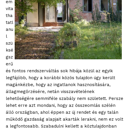
em
vita
tha
tatl
anu
l
szü
ksé
gsz
erű
és fontos rendszerváltás sok hibája közül az egyik
legfájóbb, hogy a korábbi közös tulajdon úgy került
magánkézbe, hogy az ingatlanok hasznosítására,
állagmegőrzésére, netán visszavételének
lehetőségére semmiféle szabály nem született. Persze
lehet erre azt mondani, hogy az összeomlás szélén
álló országban, ahol éppen az új rendet és egy talán
működő gazdaság alapjait akarták lerakni, nem ez volt
a legfontosabb. Szabadulni kellett a köztulajdonban