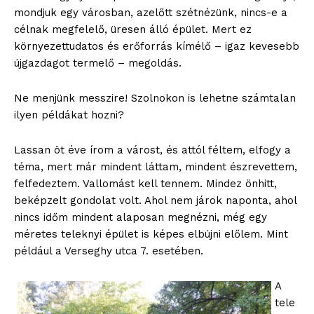
mondjuk egy városban, azelőtt szétnézünk, nincs-e a
célnak megfelelő, üresen álló épület. Mert ez
környezettudatos és erőforrás kímélő – igaz kevesebb
újgazdagot termelő – megoldás.
Ne menjünk messzire! Szolnokon is lehetne számtalan
ilyen példákat hozni?
Lassan öt éve írom a várost, és attól féltem, elfogy a
téma, mert már mindent láttam, mindent észrevettem,
felfedeztem. Vallomást kell tennem. Mindez önhitt,
beképzelt gondolat volt. Ahol nem járok naponta, ahol
nincs időm mindent alaposan megnézni, még egy
méretes teleknyi épület is képes elbújni előlem. Mint
például a Verseghy utca 7. esetében.
A
tele