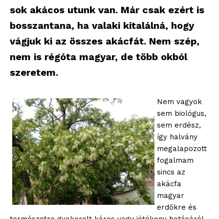
sok akácos utunk van. Már csak ezért is
bosszantana, ha valaki kitalálná, hogy
vágjuk ki az összes akácfát. Nem szép,
nem is régóta magyar, de több okból
szeretem.
Nem vagyok
sem biológus,
sem erdész,
így halvány
megalapozott
fogalmam
sincs az
akácfa
magyar
erdőkre és