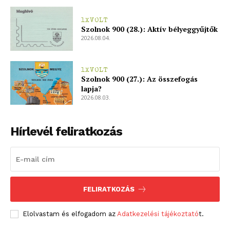
bSZ fiók
1XVOLT
Előfizetés
Szolnok 900 (28.): Aktív bélyeggyűjtők
2026.08.04.
Kapcsolat
Adatkezelési tájékoztató
1XVOLT
Hirdetés
Szolnok 900 (27.): Az összefogás
lapja?
2026.08.03.
Hírlevél feliratkozás
FELIRATKOZÁS
Elolvastam és elfogadom az
Adatkezelési tájékoztató
t.