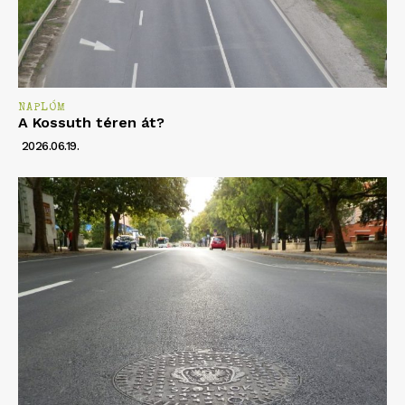
NAPLÓM
A Kossuth téren át?
2026.06.19.