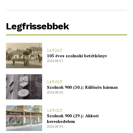
blogSZOLNOK
szubjektív élményportál
Legfrissebbek
1XVOLT
105 éves szolnoki betétkönyv
2026.08.07.
1XVOLT
Szolnok 900 (30.): Különös hármas
2026.08.06.
ELŐFIZETÉS
1XVOLT
Szolnok 900 (29.): Akkori
kereskedelem
Hasznos
2026.08.05.