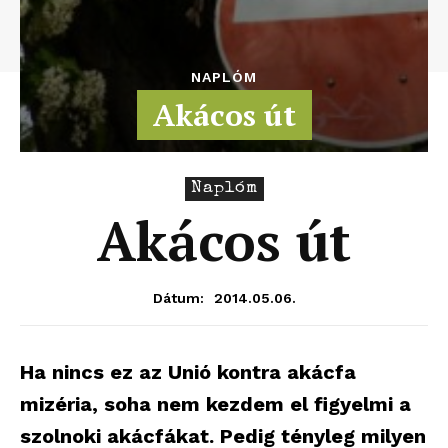
NAPLÓM
Akácos út
Naplóm
Akácos út
2014.05.06.
Dátum:
Ha nincs ez az Unió kontra akácfa
mizéria, soha nem kezdem el figyelmi a
szolnoki akácfákat. Pedig tényleg milyen