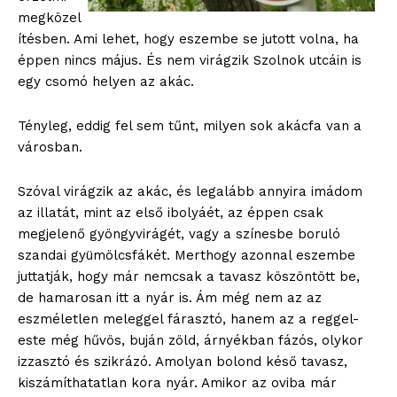
megközel
ítésben. Ami lehet, hogy eszembe se jutott volna, ha
éppen nincs május. És nem virágzik Szolnok utcáin is
egy csomó helyen az akác.
Tényleg, eddig fel sem tűnt, milyen sok akácfa van a
városban.
Szóval virágzik az akác, és legalább annyira imádom
az illatát, mint az első ibolyáét, az éppen csak
megjelenő gyöngyvirágét, vagy a színesbe boruló
szandai gyümölcsfákét. Merthogy azonnal eszembe
juttatják, hogy már nemcsak a tavasz köszöntött be,
de hamarosan itt a nyár is. Ám még nem az az
eszméletlen meleggel fárasztó, hanem az a reggel-
este még hűvös, buján zöld, árnyékban fázós, olykor
izzasztó és szikrázó. Amolyan bolond késő tavasz,
kiszámíthatatlan kora nyár. Amikor az oviba már