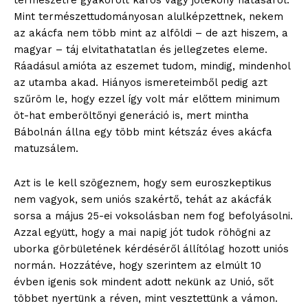
természetre gyakorolt káros vagy jótékony hatásáról.
Mint természettudományosan alulképzettnek, nekem
az akácfa nem több mint az alföldi – de azt hiszem, a
magyar – táj elvitathatatlan és jellegzetes eleme.
Ráadásul amióta az eszemet tudom, mindig, mindenhol
az utamba akad. Hiányos ismereteimből pedig azt
szűröm le, hogy ezzel így volt már előttem minimum
öt-hat emberöltőnyi generáció is, mert mintha
Bábolnán állna egy több mint kétszáz éves akácfa
matuzsálem.
Azt is le kell szögeznem, hogy sem euroszkeptikus
nem vagyok, sem uniós szakértő, tehát az akácfák
sorsa a május 25-ei voksolásban nem fog befolyásolni.
Azzal együtt, hogy a mai napig jót tudok röhögni az
uborka görbületének kérdéséről állítólag hozott uniós
normán. Hozzátéve, hogy szerintem az elmúlt 10
évben igenis sok mindent adott nekünk az Unió, sőt
többet nyertünk a réven, mint vesztettünk a vámon.