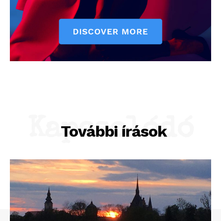
Kapcsolódó
További írások