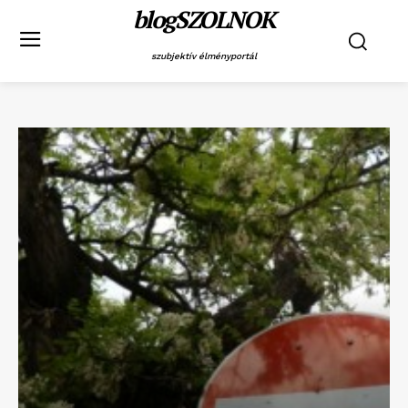
blogSZOLNOK
szubjektív élményportál