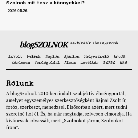
Szolnok mit tesz a könnyekkel?
2026.05.26.
blogSZOLNOK
szubjektív élményportál
1xVolt
Felénk
Naplóm
Ajánlom
Helyszínelő
ArcOK
Kérdezem
Vendégoldal
Album
Levéltár
SZPSZ
AKB
Rólunk
A blogSzolnok 2010-ben indult szubjektív élményportál,
amelyet egyszemélyes szerkesztőségként Bajnai Zsolt ír,
fotóz, szerkeszt, menedzsel. Elsősorban azért, mert tudni
szeretné hol él. És, ha már megtudja, szívesen elmondja. Ha
kíváncsiak, olvassák, mert „Szolnokot járom, Szolnokot
írom”.