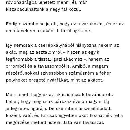
rövidnadrágba lehetett menni, és már
kiszabadulhattunk a négy fal közül.
Eddig eszembe se jutott, hogy ez a várakozás, és ez az
emlék nekem az akác illatáról ugrik be.
Így nemcsak a cserépkályhából hiányozna nekem az
akác, meg az asztalomról – hiszen az egyik
legfinomabb a tiszta, igazi akácméz -, hanem az
orromból és a tavaszomból is. Amiből a magam
részéről sokkal szívesebben száműzném a fehér
pelyheket eregető nyárfákat, mint az akácot.
Mert lehet, hogy ez az akác ide csak bevándorolt.
Lehet, hogy még csak párszáz éve a magyar táj
jellegzetes figurája. De szerintem asszimilálódott,
közénk való, és ha csak egyetlen okot hozhatnék fel a
megőrzése mellett: isteni illata van tavasszal.