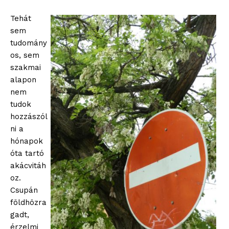
Tehát
sem
tudomány
os, sem
szakmai
alapon
nem
tudok
hozzászól
ni a
hónapok
óta tartó
akácvitáh
oz.
Csupán
földhözra
gadt,
érzelmi