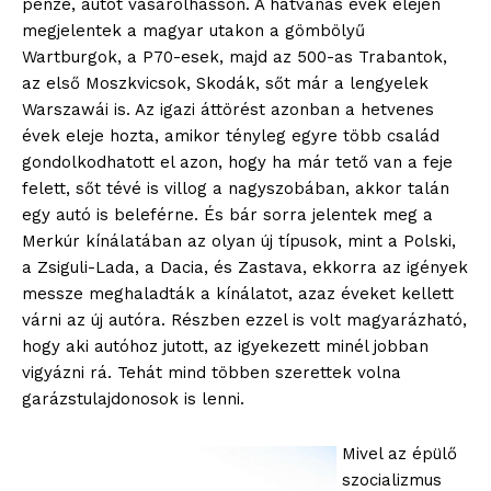
pénze, autót vásárolhasson. A hatvanas évek elején
megjelentek a magyar utakon a gömbölyű
Wartburgok, a P70-esek, majd az 500-as Trabantok,
az első Moszkvicsok, Skodák, sőt már a lengyelek
Warszawái is. Az igazi áttörést azonban a hetvenes
évek eleje hozta, amikor tényleg egyre több család
gondolkodhatott el azon, hogy ha már tető van a feje
felett, sőt tévé is villog a nagyszobában, akkor talán
egy autó is beleférne. És bár sorra jelentek meg a
Merkúr kínálatában az olyan új típusok, mint a Polski,
a Zsiguli-Lada, a Dacia, és Zastava, ekkorra az igények
messze meghaladták a kínálatot, azaz éveket kellett
várni az új autóra. Részben ezzel is volt magyarázható,
hogy aki autóhoz jutott, az igyekezett minél jobban
vigyázni rá. Tehát mind többen szerettek volna
garázstulajdonosok is lenni.
Mivel az épülő
szocializmus