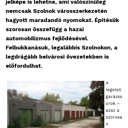
jelképe is lehetne, ami valószínűleg
nemcsak Szolnok városszerkezetén
hagyott maradandó nyomokat. Építésük
szorosan összefügg a hazai
automobilizmus fejlődésével.
Felbukkanásuk, legalábbis Szolnokon, a
legdrágább belvárosi övezetekben is
előfordulhat.
A
legelső
garázss
orok –
azaz a
szorosa
n