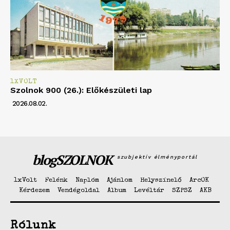
1XVOLT
Szolnok 900 (26.): Előkészületi lap
2026.08.02.
blogSZOLNOK
szubjektív élményportál
1xVolt
Felénk
Naplóm
Ajánlom
Helyszínelő
ArcOK
Kérdezem
Vendégoldal
Album
Levéltár
SZPSZ
AKB
Rólunk