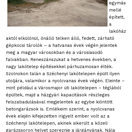
egymás
mellé
épített,
a
lakóház
aktól elkülönül, önálló telken álló, fedett, zárható
gépkocsi tárolók – a hatvanas évek végén jelentek
meg a magyar városokban és a városiasodó
falvakban. Reneszánszukat a hetvenes években, a
nagy lakótelep építésekkel párhuzamosan élték.
Szolnokon talán a Széchenyi lakótelepen épült ilyen
utoljára, valamikor a nyolcvanas évek végén. Eleinte –
mint például a Városmajor úti lakótelepen – téglából
épültek, majd a házgyári kapacitások részleges
felszabadulásával megjelentek az egybe kiöntött
betongarázsok is. Emlékeim szerint, a nyolcvanas
évek elején kifejezetten irigyelt ember volt az a
Széchenyi lakótelepen, akinek sikerült a közeli
garázssoron helyet szereznie a járgányának. Nála