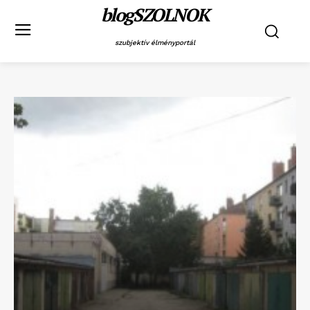
blogSZOLNOK
szubjektív élményportál