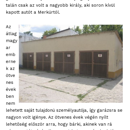
talán csak az volt a nagyobb király, aki soron kívül
kapott autót a Merkúrtól.
Az
átlag
magy
ar
emb
erne
k az
ötve
nes
évek
ben
nem
lehetett saját tulajdonú személyautója, így garázsra se
nagyon volt igénye. Az ötvenes évek végén nyílt
lehetőség először arra, hogy bárki, akinek van rá