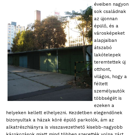
éveiben nagyon
sok családnak
az újonnan
épülő, és a
városképeket
alapjaiban
átszabó
lakótelepek
teremtettek új
otthont,
világos, hogy a
féltett
személyautók
többségét is
ezeken a
helyeken kellett elhelyezni. Kezdetben elegendőnek
bizonyultak a házak köré épülő parkolók, ám az
alkatrészhiányra is visszavezethető kisebb-nagyobb
károkozások miatt mind többen szerették volna zárt