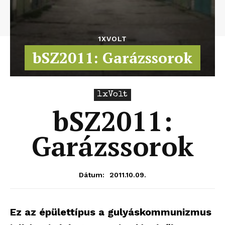
1XVOLT
bSZ2011: Garázssorok
1xVolt
bSZ2011:
Garázssorok
2011.10.09.
Dátum:
Ez az épülettípus a gulyáskommunizmus