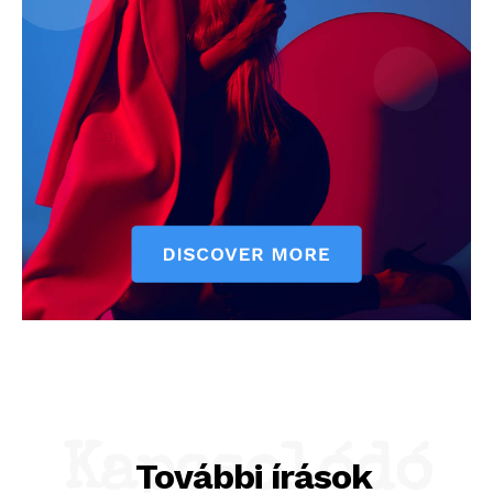
Kapcsolódó
További írások