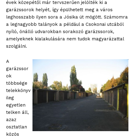
évek közepétől már tervszerűen jelölték ki a
garázssorok helyét, így épülhetett meg a város
leghosszabb ilyen sora a Jósika út mögött. Számomra
a legnagyobb talányok a például a Csokonai utcából
nyíló, önálló udvarokban sorakozó garázssorok,
amelyeknek kialakulására nem tudok magyarázattal
szolgálni.
A
garázssor
ok
többsége
telekkönyv
ileg
egyetlen
telken áll,
azaz
osztatlan
közös