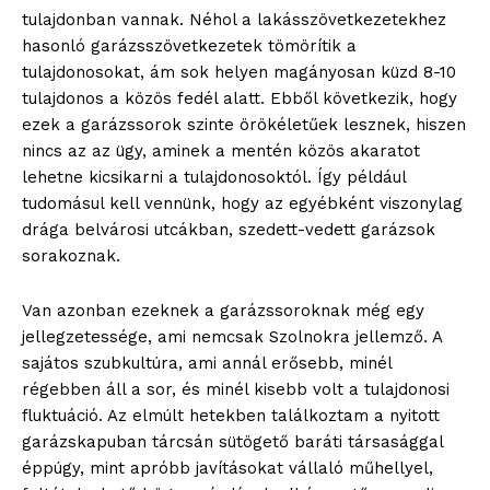
tulajdonban vannak. Néhol a lakásszövetkezetekhez
hasonló garázsszövetkezetek tömörítik a
tulajdonosokat, ám sok helyen magányosan küzd 8-10
tulajdonos a közös fedél alatt. Ebből következik, hogy
ezek a garázssorok szinte örökéletűek lesznek, hiszen
nincs az az ügy, aminek a mentén közös akaratot
lehetne kicsikarni a tulajdonosoktól. Így például
tudomásul kell vennünk, hogy az egyébként viszonylag
drága belvárosi utcákban, szedett-vedett garázsok
sorakoznak.
Van azonban ezeknek a garázssoroknak még egy
jellegzetessége, ami nemcsak Szolnokra jellemző. A
blogSZOLNOK
sajátos szubkultúra, ami annál erősebb, minél
szubjektív élményportál
régebben áll a sor, és minél kisebb volt a tulajdonosi
fluktuáció. Az elmúlt hetekben találkoztam a nyitott
garázskapuban tárcsán sütögető baráti társasággal
éppúgy, mint apróbb javításokat vállaló műhellyel,