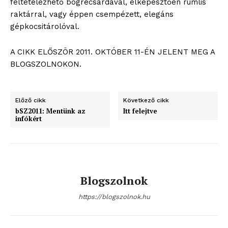
feltételezhető bögrecsárdával, elképesztően rumlis
raktárral, vagy éppen csempézett, elegáns
gépkocsitárolóval.
A CIKK ELŐSZÖR 2011. OKTÓBER 11-ÉN JELENT MEG A
BLOGSZOLNOKON.
ELŐFIZETÉS
Előző cikk
Következő cikk
bSZ2011: Mentünk az
Itt felejtve
infókért
Hasznos
bSZ fiók
Blogszolnok
Előfizetés
https://blogszolnok.hu
Kapcsolat
Adatkezelési tájékoztató