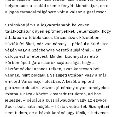
helyen tudni a család szeme fényét. Mondhatjuk, erre
a jogos társadalmi igényre volt a válasz a garázssor.
Szolnokon járva a legváratlanabb helyeken
találkozhatunk ilyen építményekkel. Jellemzőjük, hogy
általában a többlakásos társasházak közelében
húzták fel őket, bár van néhány – például a Sütő utca
végén vagy a Széchenyire vezető aluljárónál -, ami
cáfolja ezt a feltevést. Minden bizonnyal az első
körben épült garázssorok sajátossága, hogy a
háztömbökkel azonos telken, azaz kerítésen belül
vannak, mint például a Szigligeti utcában vagy a már
említett Városmajor utcában. A később épített
garázssorok közül viszont jó néhány olyan, amelyeket
mintha a házak között kimaradt területen, ad hoc
jelleggel – például a buszpályaudvar vagy az egykori
Sport bolt háta mögött – húztak volna fel. Bizonyítani
nem tudom, de a házak korából úgy tűnik, a hetvenes