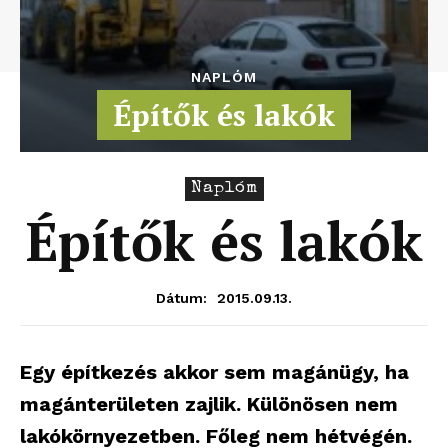
NAPLÓM
Építők és lakók
Naplóm
Építők és lakók
2015.09.13.
Dátum:
Egy építkezés akkor sem magánügy, ha
magánterületen zajlik. Különösen nem
lakókörnyezetben. Főleg nem hétvégén.