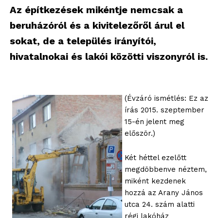
Az építkezések mikéntje nemcsak a
beruházóról és a kivitelezőről árul el
sokat, de a település irányítói,
hivatalnokai és lakói közötti viszonyról is.
(Évzáró ismétlés: Ez az
írás 2015. szeptember
15-én jelent meg
először.)
Két héttel ezelőtt
megdöbbenve néztem,
miként kezdenek
hozzá az Arany János
utca 24. szám alatti
régi lakóház