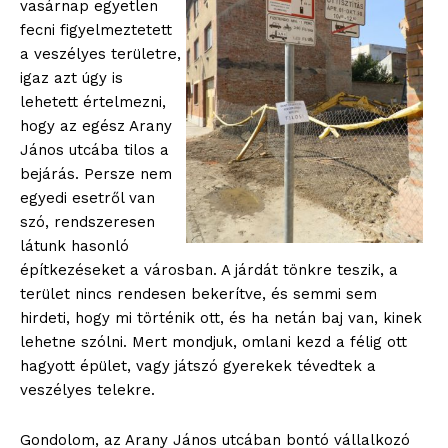
vasárnap egyetlen
fecni figyelmeztetett
a veszélyes területre,
igaz azt úgy is
lehetett értelmezni,
hogy az egész Arany
János utcába tilos a
bejárás. Persze nem
egyedi esetről van
szó, rendszeresen
látunk hasonló
építkezéseket a városban. A járdát tönkre teszik, a
terület nincs rendesen bekerítve, és semmi sem
hirdeti, hogy mi történik ott, és ha netán baj van, kinek
lehetne szólni. Mert mondjuk, omlani kezd a félig ott
hagyott épület, vagy játszó gyerekek tévedtek a
veszélyes telekre.
Gondolom, az Arany János utcában bontó vállalkozó