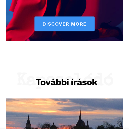
Kapcsolódó
További írások