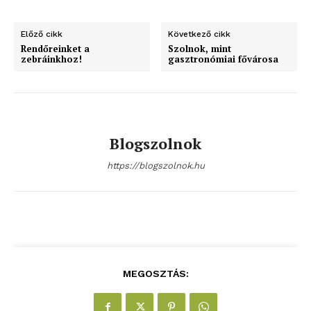
blogSZOLNOK
Előző cikk
Következő cikk
szubjektív élményportál
Rendőreinket a
Szolnok, mint
zebráinkhoz!
gasztronómiai fővárosa
Blogszolnok
https://blogszolnok.hu
ELŐFIZETÉS
MEGOSZTÁS:
Hasznos