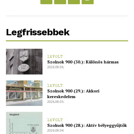
bSZ fiók
Előfizetés
Kapcsolat
Legfrissebbek
Adatkezelési tájékoztató
Hirdetés
1XVOLT
Szolnok 900 (30.): Különös hármas
2026.08.06.
1XVOLT
Szolnok 900 (29.): Akkori
kereskedelem
2026.08.05.
1XVOLT
Szolnok 900 (28.): Aktív bélyeggyűjtők
2026.08.04.