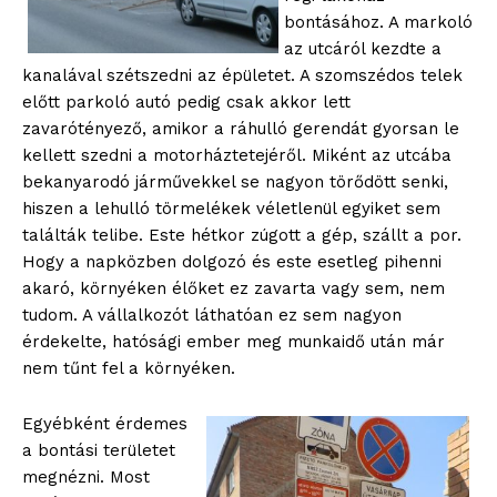
bontásához. A markoló
az utcáról kezdte a
kanalával szétszedni az épületet. A szomszédos telek
előtt parkoló autó pedig csak akkor lett
zavarótényező, amikor a ráhulló gerendát gyorsan le
kellett szedni a motorháztetejéről. Miként az utcába
bekanyarodó járművekkel se nagyon törődött senki,
hiszen a lehulló törmelékek véletlenül egyiket sem
találták telibe. Este hétkor zúgott a gép, szállt a por.
Hogy a napközben dolgozó és este esetleg pihenni
akaró, környéken élőket ez zavarta vagy sem, nem
tudom. A vállalkozót láthatóan ez sem nagyon
érdekelte, hatósági ember meg munkaidő után már
nem tűnt fel a környéken.
Egyébként érdemes
a bontási területet
megnézni. Most