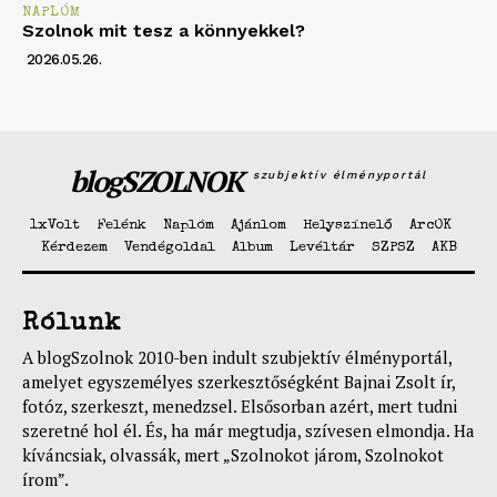
NAPLÓM
Szolnok mit tesz a könnyekkel?
2026.05.26.
blogSZOLNOK
szubjektív élményportál
1xVolt
Felénk
Naplóm
Ajánlom
Helyszínelő
ArcOK
Kérdezem
Vendégoldal
Album
Levéltár
SZPSZ
AKB
Rólunk
A blogSzolnok 2010-ben indult szubjektív élményportál,
amelyet egyszemélyes szerkesztőségként Bajnai Zsolt ír,
fotóz, szerkeszt, menedzsel. Elsősorban azért, mert tudni
szeretné hol él. És, ha már megtudja, szívesen elmondja. Ha
kíváncsiak, olvassák, mert „Szolnokot járom, Szolnokot
írom”.