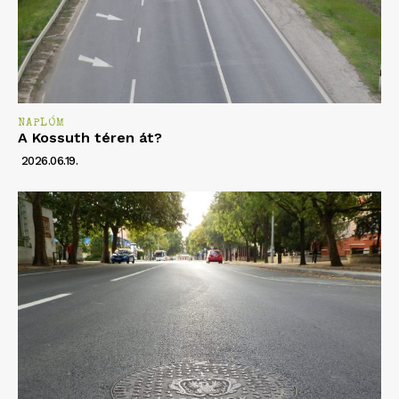
NAPLÓM
A Kossuth téren át?
2026.06.19.