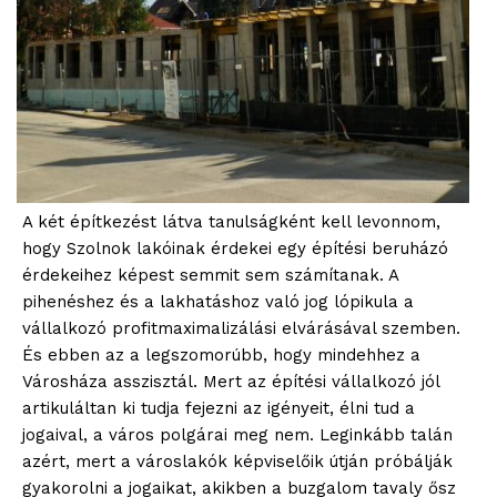
A két építkezést látva tanulságként kell levonnom,
hogy Szolnok lakóinak érdekei egy építési beruházó
érdekeihez képest semmit sem számítanak. A
pihenéshez és a lakhatáshoz való jog lópikula a
vállalkozó profitmaximalizálási elvárásával szemben.
És ebben az a legszomorúbb, hogy mindehhez a
Városháza asszisztál. Mert az építési vállalkozó jól
artikuláltan ki tudja fejezni az igényeit, élni tud a
jogaival, a város polgárai meg nem. Leginkább talán
azért, mert a városlakók képviselőik útján próbálják
gyakorolni a jogaikat, akikben a buzgalom tavaly ősz