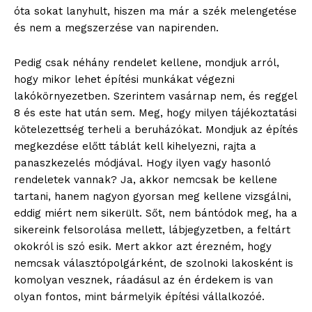
óta sokat lanyhult, hiszen ma már a szék melengetése
és nem a megszerzése van napirenden.
Pedig csak néhány rendelet kellene, mondjuk arról,
hogy mikor lehet építési munkákat végezni
lakókörnyezetben. Szerintem vasárnap nem, és reggel
8 és este hat után sem. Meg, hogy milyen tájékoztatási
kötelezettség terheli a beruházókat. Mondjuk az építés
megkezdése előtt táblát kell kihelyezni, rajta a
panaszkezelés módjával. Hogy ilyen vagy hasonló
rendeletek vannak? Ja, akkor nemcsak be kellene
tartani, hanem nagyon gyorsan meg kellene vizsgálni,
eddig miért nem sikerült. Sőt, nem bántódok meg, ha a
sikereink felsorolása mellett, lábjegyzetben, a feltárt
okokról is szó esik. Mert akkor azt érezném, hogy
nemcsak választópolgárként, de szolnoki lakosként is
komolyan vesznek, ráadásul az én érdekem is van
olyan fontos, mint bármelyik építési vállalkozóé.