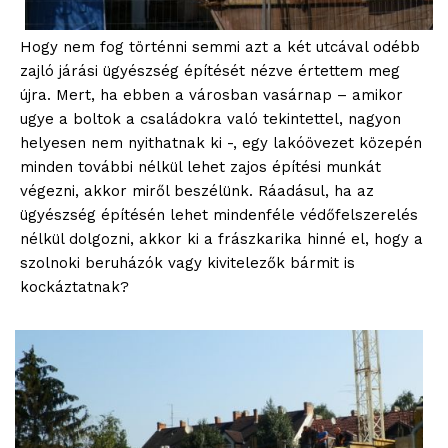
Hogy nem fog történni semmi azt a két utcával odébb
zajló járási ügyészség építését nézve értettem meg
újra. Mert, ha ebben a városban vasárnap – amikor
ugye a boltok a családokra való tekintettel, nagyon
helyesen nem nyithatnak ki -, egy lakóövezet közepén
minden további nélkül lehet zajos építési munkát
végezni, akkor miről beszélünk. Ráadásul, ha az
ügyészség építésén lehet mindenféle védőfelszerelés
nélkül dolgozni, akkor ki a frászkarika hinné el, hogy a
szolnoki beruházók vagy kivitelezők bármit is
kockáztatnak?