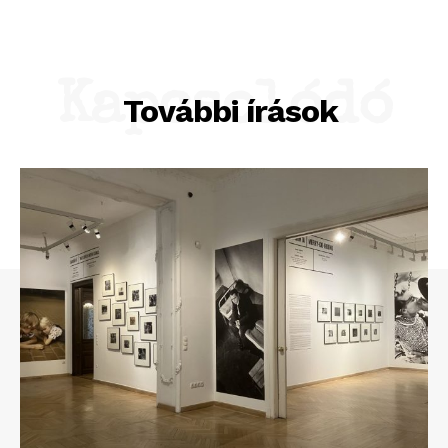
Kapcsolódó
További írások