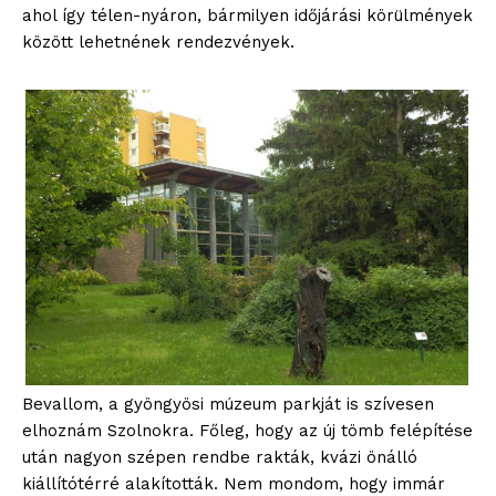
ahol így télen-nyáron, bármilyen időjárási körülmények
között lehetnének rendezvények.
blogSZOLNOK
szubjektív élményportál
Bevallom, a gyöngyösi múzeum parkját is szívesen
elhoznám Szolnokra. Főleg, hogy az új tömb felépítése
után nagyon szépen rendbe rakták, kvázi önálló
kiállítótérré alakították. Nem mondom, hogy immár