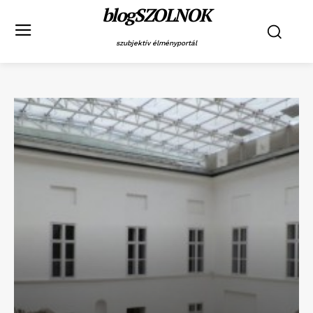
blogSZOLNOK
szubjektív élményportál