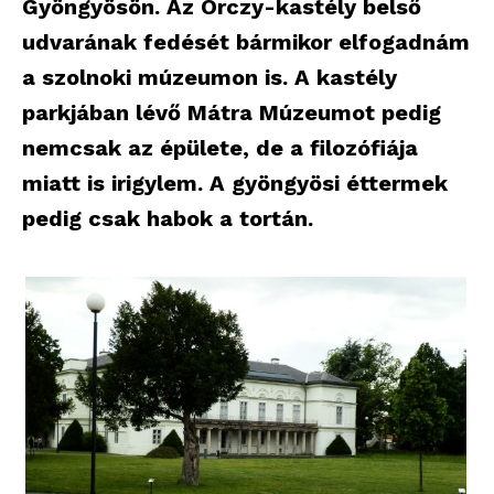
Gyöngyösön. Az Orczy-kastély belső
udvarának fedését bármikor elfogadnám
a szolnoki múzeumon is. A kastély
parkjában lévő Mátra Múzeumot pedig
nemcsak az épülete, de a filozófiája
miatt is irigylem. A gyöngyösi éttermek
pedig csak habok a tortán.