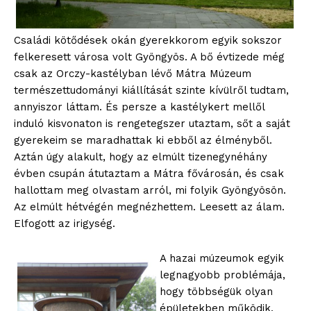
Családi kötődések okán gyerekkorom egyik sokszor
felkeresett városa volt Gyöngyös. A bő évtizede még
csak az Orczy-kastélyban lévő Mátra Múzeum
természettudományi kiállítását szinte kívülről tudtam,
annyiszor láttam. És persze a kastélykert mellől
induló kisvonaton is rengetegszer utaztam, sőt a saját
gyerekeim se maradhattak ki ebből az élményből.
Aztán úgy alakult, hogy az elmúlt tizenegynéhány
évben csupán átutaztam a Mátra fővárosán, és csak
hallottam meg olvastam arról, mi folyik Gyöngyösön.
Az elmúlt hétvégén megnézhettem. Leesett az álam.
Elfogott az irigység.
A hazai múzeumok egyik
legnagyobb problémája,
hogy többségük olyan
épületekben működik,