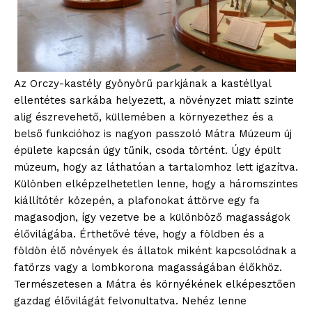
Az Orczy-kastély gyönyörű parkjának a kastéllyal
ellentétes sarkába helyezett, a növényzet miatt szinte
alig észrevehető, küllemében a környezethez és a
belső funkcióhoz is nagyon passzoló Mátra Múzeum új
épülete kapcsán úgy tűnik, csoda történt. Úgy épült
múzeum, hogy az láthatóan a tartalomhoz lett igazítva.
Különben elképzelhetetlen lenne, hogy a háromszintes
kiállítótér közepén, a plafonokat áttörve egy fa
magasodjon, így vezetve be a különböző magasságok
élővilágába. Érthetővé téve, hogy a földben és a
földön élő növények és állatok miként kapcsolódnak a
fatörzs vagy a lombkorona magasságában élőkhöz.
Természetesen a Mátra és környékének elképesztően
gazdag élővilágát felvonultatva. Nehéz lenne