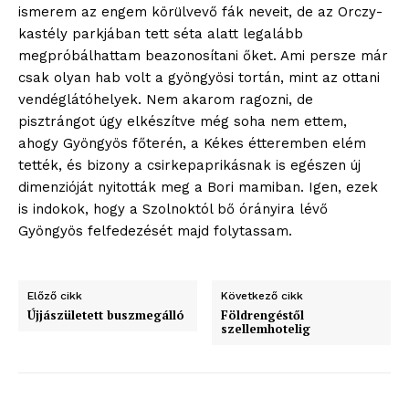
ismerem az engem körülvevő fák neveit, de az Orczy-
ELŐFIZETÉS
kastély parkjában tett séta alatt legalább
megpróbálhattam beazonosítani őket. Ami persze már
csak olyan hab volt a gyöngyösi tortán, mint az ottani
vendéglátóhelyek. Nem akarom ragozni, de
Hasznos
pisztrángot úgy elkészítve még soha nem ettem,
ahogy Gyöngyös főterén, a Kékes étteremben elém
bSZ fiók
tették, és bizony a csirkepaprikásnak is egészen új
Előfizetés
dimenzióját nyitották meg a Bori mamiban. Igen, ezek
is indokok, hogy a Szolnoktól bő órányira lévő
Kapcsolat
Gyöngyös felfedezését majd folytassam.
Adatkezelési tájékoztató
Hirdetés
Előző cikk
Következő cikk
Újjászületett buszmegálló
Földrengéstől
szellemhotelig