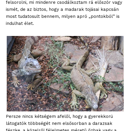
felsorolni, mi mindenre csodálkoztam rá először vagy
ismét, de az biztos, hogy a madarak tojásai kapcsán
most tudatosult bennem, milyen apró „pontokból” is
indulhat élet.
Persze nincs kétségem afelől, hogy a gyerekkorú
látogatók többségét nem elsősorban a darazsak
fészke, a közelről félelmetes méretű őzbak vagy a