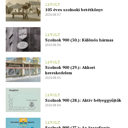
1XVOLT
105 éves szolnoki betétkönyv
2026.08.07.
1XVOLT
Szolnok 900 (30.): Különös hármas
2026.08.06.
1XVOLT
Szolnok 900 (29.): Akkori
kereskedelem
2026.08.05.
1XVOLT
Szolnok 900 (28.): Aktív bélyeggyűjtők
2026.08.04.
1XVOLT
Szolnok 900 (27.): Az összefogás