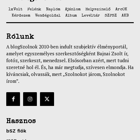
1xVolt
Felénk
Naplóm
Ajánlom
Helyszínelő
ArcOK
Kérdezem
Vendégoldal
Album
Levéltár
SZPSZ
AKB
Rólunk
A blogSzolnok 2010-ben indult szubjektív élményportál,
amelyet egyszemélyes szerkesztőségként Bajnai Zsolt ír,
fotóz, szerkeszt, menedzsel. Elsősorban azért, mert tudni
szeretné hol él. És, ha már megtudja, szívesen elmondja. Ha
kíváncsiak, olvassák, mert „Szolnokot járom, Szolnokot
írom”.
Hasznos
bSZ fiók