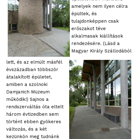
amelyek nem ilyen célra
épültek, és
tulajdonképpen csak
erőszakot téve
alkalmasak kiállítások
rendezésére. (Lásd a
Magyar Király Szállodából
lett, és az elmúlt másfél
évszázadban többször
átalakított épületet,
amiben a szolnoki
Damjanich Múzeum
működik!) Sajnos a
rendszerváltás óta eltelt
három évtizedben sem
történt ebben gyökeres
változás, és a két
kezünkön meg tudnánk