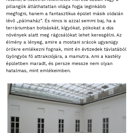
pillangók átláthatatlan világa fogja leginkább
megfogni, hanem a fantasztikus épület másik oldalán
lévő „pálmaház”. És nincs is azzal semmi baj, ha a
terráriumban botsáskát, kígyókat, pókokat a dús
növények alatt meg rágcsálókat lehet keresgélni. Az
élmény a lényeg, amire a mostani srácok ugyanúgy
örökre emlékezni fognak, mint én évtizedek távlatából
Gyöngyös fő attrakciójára, a mamutra. Ami a kastély
épületben maradt, és persze messze nem olyan
hatalmas, mint emlékeimben.