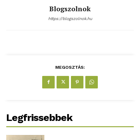
Blogszolnok
https://blogszolnok.hu
MEGOSZTÁS:
ELŐFIZETÉS
Hasznos
Legfrissebbek
bSZ fiók
Előfizetés