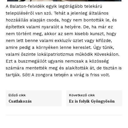
A Balaton-felvidék egyik legdrágább telekárú
településéről van szó. Tehát a jelenleg általános
hozzáállás alapján csoda, hogy nem bontották le, és
építettek valami nyaralót a helyére. De, ha már ez
nem történt meg, akkor az sem kisebb kunszt, hogy
nem lett benne valami exkluzív üzlet vagy kifőzde,
amire pedig a környéken lenne kereslet. Úgy tűnik,
valami őszinte lokálpatriotizmus működik Köveskálon.
Ezt a buszmegállót ugyanis nemcsak a közösség
számára mentették meg és alakították át, de tisztán is
tartják. Sőt! A zongora tetején a virág is friss volt.
Előző cikk
Következő cikk
Csatlakozás
Ez is folyik Gyöngyösön
blogSZOLNOK
szubjektív élményportál