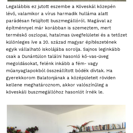
Legalábbis ez jutott eszembe a Köveskál közepén
lévő, valamikor a vírus harmadik hulláma alatt
parádésan felújított buszmegállóról. Magával az
építménnyel már korábban is szemeztem, mert
terméskő oszlopai, hatalmas üvegfelületei és a tetőzet
különleges íve a 20. század magyar építészetének
egyik vállalható iskolájába sorolja. Sajnos leginkább
csak a Dunántúlon találni hasonló kő-vas-üveg
megoldásokat, felénk inkább a fém- vagy
műanyaglapokból összeállított bódék dívtak. Ha
gyerekkorom Balatonjának a középületeit röviden
kellene meghatároznom, akkor valószínűleg a
köveskáli buszmegállóhoz hasonlót írnék le.