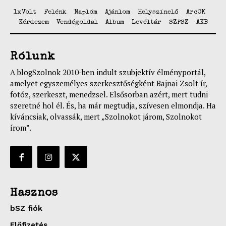
1xVolt
Felénk
Naplóm
Ajánlom
Helyszínelő
ArcOK
Kérdezem
Vendégoldal
Album
Levéltár
SZPSZ
AKB
Rólunk
A blogSzolnok 2010-ben indult szubjektív élményportál,
amelyet egyszemélyes szerkesztőségként Bajnai Zsolt ír,
fotóz, szerkeszt, menedzsel. Elsősorban azért, mert tudni
szeretné hol él. És, ha már megtudja, szívesen elmondja. Ha
kíváncsiak, olvassák, mert „Szolnokot járom, Szolnokot
írom”.
Hasznos
bSZ fiók
Előfizetés