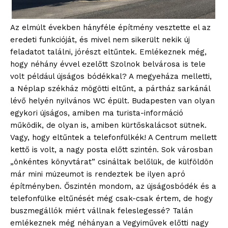
Az elmúlt években hányféle építmény vesztette el az
eredeti funkcióját, és mivel nem sikerült nekik új
feladatot találni, jórészt eltűntek. Emlékeznek még,
hogy néhány évvel ezelőtt Szolnok belvárosa is tele
volt például újságos bódékkal? A megyeháza melletti,
a Néplap székház mögötti eltűnt, a pártház sarkánál
lévő helyén nyilvános WC épült. Budapesten van olyan
egykori újságos, amiben ma turista-információ
működik, de olyan is, amiben kürtőskalácsot sütnek.
Vagy, hogy eltűntek a telefonfülkék! A Centrum mellett
kettő is volt, a nagy posta előtt szintén. Sok városban
„önkéntes könyvtárat” csináltak belőlük, de külföldön
már mini múzeumot is rendeztek be ilyen apró
építményben. Őszintén mondom, az újságosbódék és a
telefonfülke eltűnését még csak-csak értem, de hogy
buszmegállók miért vállnak feleslegessé? Talán
emlékeznek még néhányan a Vegyiművek előtti nagy