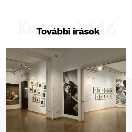
Kapcsolódó
További írások