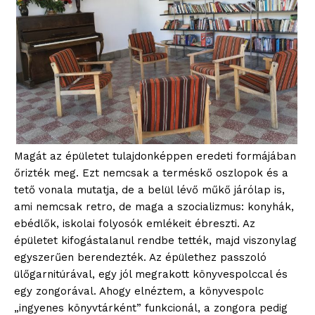
Magát az épületet tulajdonképpen eredeti formájában
őrizték meg. Ezt nemcsak a terméskő oszlopok és a
tető vonala mutatja, de a belül lévő műkő járólap is,
ami nemcsak retro, de maga a szocializmus: konyhák,
ebédlők, iskolai folyosók emlékeit ébreszti. Az
épületet kifogástalanul rendbe tették, majd viszonylag
egyszerűen berendezték. Az épülethez passzoló
ülőgarnitúrával, egy jól megrakott könyvespolccal és
egy zongorával. Ahogy elnéztem, a könyvespolc
„ingyenes könyvtárként” funkcionál, a zongora pedig