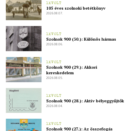
Kapcsolat
1XVOLT
105 éves szolnoki betétkönyv
Adatkezelési tájékoztató
2026.08.07.
Hirdetés
1XVOLT
Szolnok 900 (30.): Különös hármas
2026.08.06.
1XVOLT
Szolnok 900 (29.): Akkori
kereskedelem
2026.08.05.
1XVOLT
Szolnok 900 (28.): Aktív bélyeggyűjtők
2026.08.04.
1XVOLT
Szolnok 900 (27.): Az összefogás