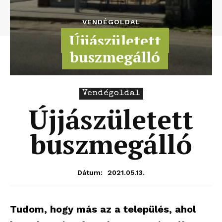
VENDÉGOLDAL
Újjászületett
buszmegálló
Vendégoldal
Újjászületett
buszmegálló
2021.05.13.
Dátum:
Tudom, hogy más az a település, ahol