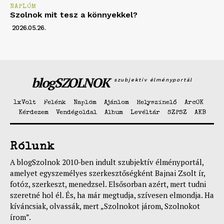
NAPLÓM
Szolnok mit tesz a könnyekkel?
2026.05.26.
blogSZOLNOK
szubjektív élményportál
1xVolt
Felénk
Naplóm
Ajánlom
Helyszínelő
ArcOK
Kérdezem
Vendégoldal
Album
Levéltár
SZPSZ
AKB
Rólunk
A blogSzolnok 2010-ben indult szubjektív élményportál,
amelyet egyszemélyes szerkesztőségként Bajnai Zsolt ír,
fotóz, szerkeszt, menedzsel. Elsősorban azért, mert tudni
szeretné hol él. És, ha már megtudja, szívesen elmondja. Ha
kíváncsiak, olvassák, mert „Szolnokot járom, Szolnokot
írom”.