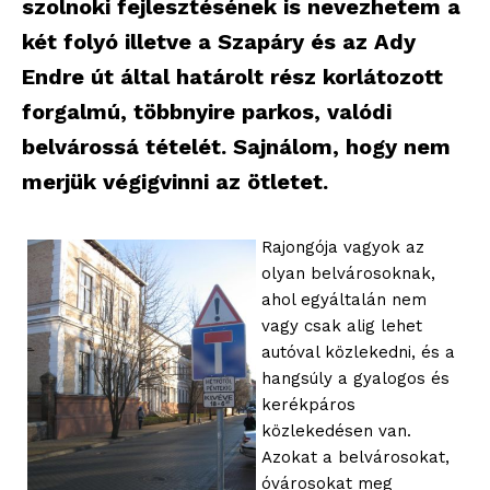
szolnoki fejlesztésének is nevezhetem a
két folyó illetve a Szapáry és az Ady
Endre út által határolt rész korlátozott
forgalmú, többnyire parkos, valódi
belvárossá tételét. Sajnálom, hogy nem
merjük végigvinni az ötletet.
Rajongója vagyok az
olyan belvárosoknak,
ahol egyáltalán nem
vagy csak alig lehet
autóval közlekedni, és a
hangsúly a gyalogos és
kerékpáros
közlekedésen van.
Azokat a belvárosokat,
óvárosokat meg