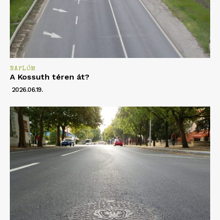
NAPLÓM
A Kossuth téren át?
2026.06.19.