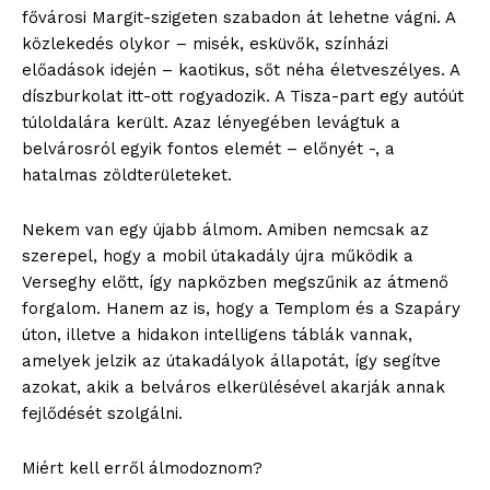
fővárosi Margit-szigeten szabadon át lehetne vágni. A
közlekedés olykor – misék, esküvők, színházi
előadások idején – kaotikus, sőt néha életveszélyes. A
díszburkolat itt-ott rogyadozik. A Tisza-part egy autóút
túloldalára került. Azaz lényegében levágtuk a
belvárosról egyik fontos elemét – előnyét -, a
hatalmas zöldterületeket.
Nekem van egy újabb álmom. Amiben nemcsak az
szerepel, hogy a mobil útakadály újra működik a
Verseghy előtt, így napközben megszűnik az átmenő
forgalom. Hanem az is, hogy a Templom és a Szapáry
úton, illetve a hidakon intelligens táblák vannak,
amelyek jelzik az útakadályok állapotát, így segítve
azokat, akik a belváros elkerülésével akarják annak
fejlődését szolgálni.
Miért kell erről álmodoznom?