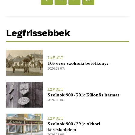
bSZ fiók
Előfizetés
Kapcsolat
Legfrissebbek
Adatkezelési tájékoztató
Hirdetés
1XVOLT
105 éves szolnoki betétkönyv
2026.08.07.
1XVOLT
Szolnok 900 (30.): Különös hármas
2026.08.06.
1XVOLT
Szolnok 900 (29.): Akkori
kereskedelem
2026.08.05.