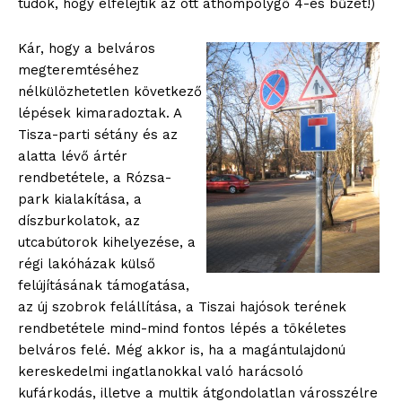
tudok, hogy elfelejtik az ott áthömpölygő 4-es bűzét!)
Kár, hogy a belváros
megteremtéséhez
nélkülözhetetlen következő
lépések kimaradoztak. A
Tisza-parti sétány és az
alatta lévő ártér
rendbetétele, a Rózsa-
park kialakítása, a
díszburkolatok, az
utcabútorok kihelyezése, a
régi lakóházak külső
felújításának támogatása,
az új szobrok felállítása, a Tiszai hajósok terének
rendbetétele mind-mind fontos lépés a tökéletes
belváros felé. Még akkor is, ha a magántulajdonú
kereskedelmi ingatlanokkal való harácsoló
kufárkodás, illetve a multik átgondolatlan városszélre