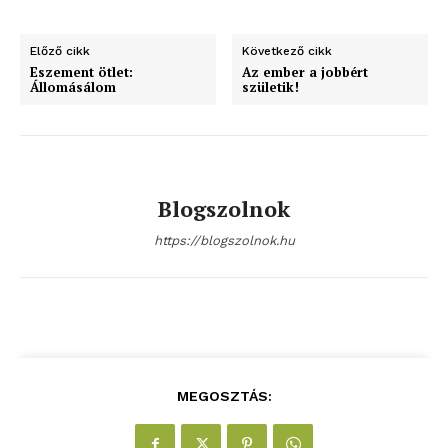
blogSZOLNOK
Előző cikk
Következő cikk
szubjektív élményportál
Eszement ötlet:
Az ember a jobbért
Állomásálom
születik!
Blogszolnok
https://blogszolnok.hu
ELŐFIZETÉS
MEGOSZTÁS:
Hasznos