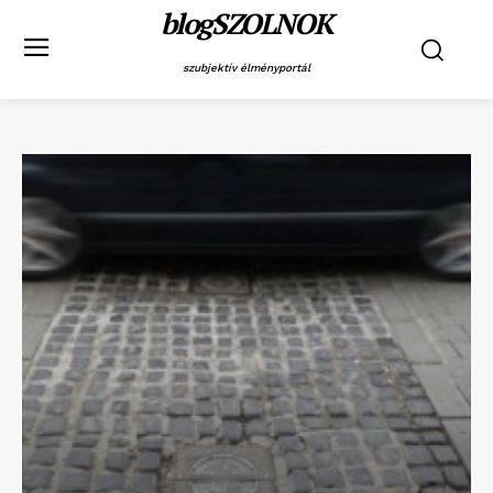
blogSZOLNOK
szubjektív élményportál