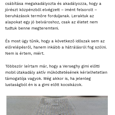
csábítása megakadályozta és akadályozza, hogy a
jórészt közpénzből elvégzett – imént felsorolt –
beruházások termőre forduljanak. Leraktuk az
alapokat egy jó belvároshoz, csak az életet nem
tudtuk benne megteremteni.
És most úgy tűnik, hogy a következő időszak sem az
előrelépésről, hanem inkább a hátrálásról fog szólni.
Nem is értem, miért.
Többször leírtam már, hogy a Verseghy gimi előtti
mobil útakadály aktív működtetésének kérlelhetetlen
támogatója vagyok. Még akkor is, ha jelenleg
lustaságból én is a gimi előtt kocsikázok.