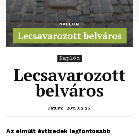
NAPLÓM
Lecsavarozott belváros
Naplóm
Lecsavarozott
belváros
2015.02.25.
Dátum:
Az elmúlt évtizedek legfontosabb