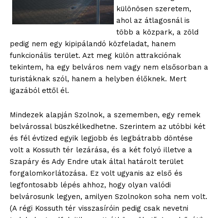
különösen szeretem,
ahol az átlagosnál is
több a közpark, a zöld
pedig nem egy kipipálandó közfeladat, hanem
funkcionális terület. Azt meg külön attrakciónak
tekintem, ha egy belváros nem vagy nem elsősorban a
turistáknak szól, hanem a helyben élőknek. Mert
igazából ettől él.
Mindezek alapján Szolnok, a szememben, egy remek
belvárossal büszkélkedhetne. Szerintem az utóbbi két
és fél évtized egyik legjobb és legbátrabb döntése
volt a Kossuth tér lezárása, és a két folyó illetve a
Szapáry és Ady Endre utak által határolt terület
forgalomkorlátozása. Ez volt ugyanis az első és
legfontosabb lépés ahhoz, hogy olyan valódi
belvárosunk legyen, amilyen Szolnokon soha nem volt.
(A régi Kossuth tér visszasíróin pedig csak nevetni