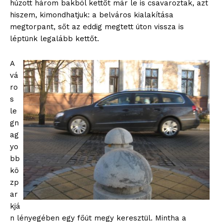
húzott három bakból kettőt már le is csavaroztak, azt
hiszem, kimondhatjuk: a belváros kialakítása
megtorpant, sőt az eddig megtett úton vissza is
léptünk legalább kettőt.
A
vá
ro
s
le
gn
ag
yo
bb
kö
zp
ar
kjá
n lényegében egy főút megy keresztül. Mintha a