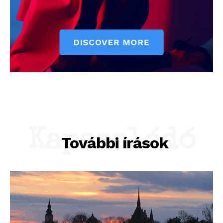
Kapcsolódó
További írások