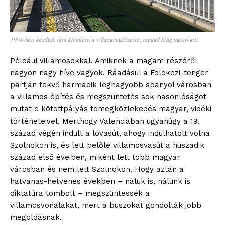
1994-ben kezdték újra kiépíteni a villamoshálózatot, amiből félig metró lett
Például villamosokkal. Amiknek a magam részéről
nagyon nagy híve vagyok. Ráadásul a Földközi-tenger
partján fekvő harmadik legnagyobb spanyol városban
a villamos építés és megszüntetés sok hasonlóságot
mutat e kötöttpályás tömegközlekedés magyar, vidéki
történeteivel. Merthogy Valenciában ugyanúgy a 19.
század végén indult a lóvasút, ahogy indulhatott volna
Szolnokon is, és lett belőle villamosvasút a huszadik
század első éveiben, miként lett több magyar
városban és nem lett Szolnokon. Hogy aztán a
hatvanas-hetvenes években – náluk is, nálunk is
diktatúra tombolt – megszüntessék a
villamosvonalakat, mert a buszokat gondolták jobb
megoldásnak.