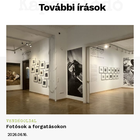
Kapcsolódó
További írások
VENDÉGOLDAL
Fotósok a forgatásokon
2026.06.16.