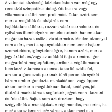
A valenciai közösségi közlekedésben van még egy
rendkívül szimpatikus dolog. Ott buszra vagy
villamosra szállni nem proli módi. Talán azért sem,
mert a megállók és aluljárók nem
hajléktalanszállókra, rozzant vásárcsarnokokra és
nyilvános illemhelyekre emlékeztetnek, hanem akár
magánkórházak csilivili várótermeire. Minden bizonnyal
nem azért, mert a spanyolokban nem lenne hajlam
szemetelésre, igénytelenségre, hanem azért, mert a
jegy árából és/vagy az adókból futja a rendre. Igen,
magyarként meglepődtem, amikor a végállomásra
beérkező villamosra azonnal takarító szállt fel,
amikor a gondozott parknak tűnő peron környékét
három ember gondozta munkaidőben, vagy éppen
akkor, amikor a megállókban fiatal, kedélyes, jól
öltözött munkatársak segítettek jegyet venni, kezelni
és felszállni. Rajtuk sem azt éreztem, hogy
szégyellnék a munkájukat. A régi mondás, miszerint, ha
meg akarsz ismerni egy várost, akkor menj el a