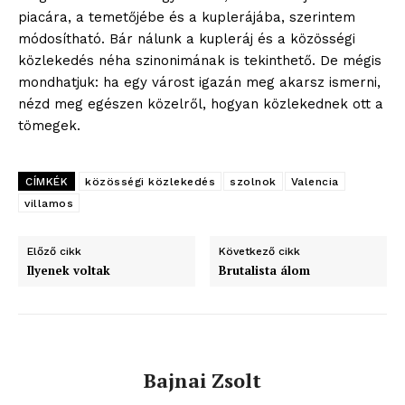
piacára, a temetőjébe és a kuplerájába, szerintem
módosítható. Bár nálunk a kupleráj és a közösségi
közlekedés néha szinonimának is tekinthető. De mégis
mondhatjuk: ha egy várost igazán meg akarsz ismerni,
nézd meg egészen közelről, hogyan közlekednek ott a
blogSZOLNOK
tömegek.
szubjektív élményportál
CÍMKÉK
közösségi közlekedés
szolnok
Valencia
villamos
Előző cikk
Következő cikk
Ilyenek voltak
Brutalista álom
Bajnai Zsolt
ELŐFIZETÉS