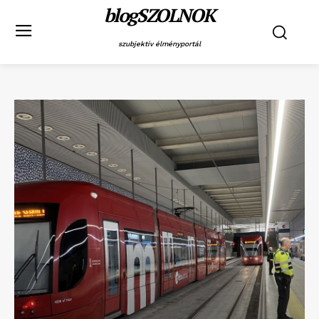
blogSZOLNOK
szubjektív élményportál