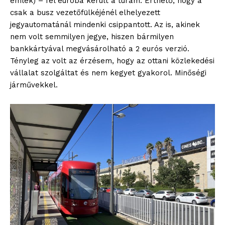
emlék) – fél euróba került a túrám. Érthető, hogy a
csak a busz vezetőfülkéjénél elhelyezett
jegyautomatánál mindenki csippantott. Az is, akinek
nem volt semmilyen jegye, hiszen bármilyen
bankkártyával megvásárolható a 2 eurós verzió.
Tényleg az volt az érzésem, hogy az ottani közlekedési
vállalat szolgáltat és nem kegyet gyakorol. Minőségi
járművekkel.