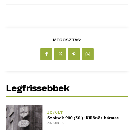
Hasznos
bSZ fiók
MEGOSZTÁS:
Előfizetés
Kapcsolat
Adatkezelési tájékoztató
Hirdetés
Legfrissebbek
1XVOLT
Szolnok 900 (30.): Különös hármas
2026.08.06.