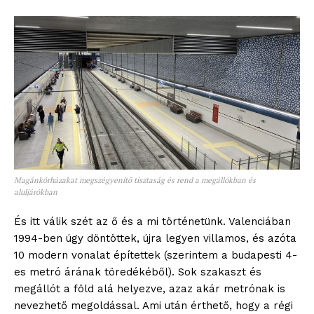
Magánkórházakat megszégyenítő tisztaság és rend a megállókban és
aluljárókban
És itt válik szét az ő és a mi történetünk. Valenciában
1994-ben úgy döntöttek, újra legyen villamos, és azóta
10 modern vonalat építettek (szerintem a budapesti 4-
es metró árának töredékéből). Sok szakaszt és
megállót a föld alá helyezve, azaz akár metrónak is
nevezhető megoldással. Ami után érthető, hogy a régi