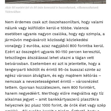
Akár fél euróért két és fél órán keresztül is buszozhatunk, villamosozhatunk
Valenciában
Nem érdemes csak azt összehasonlítani, hogy valami
nálunk vagy külföldön kerül-e többe. Valencia
esetében ugyanis nagyon csalóka, hogy egy szimpla, a
járművön megvásárolt közösségi közlekedési
vonaljegy 2 euróba, azaz nagyjából 800 forintba kerül.
Ezért az összegért ugyanis 90-150 percen keresztül,
tetszőleges átszálással lehet utazni a tágan vett
belvárosban. Esetemben ez azt is jelentette, hogy a
tengerparti kikötőt és érintő 95-ös busszal szinte az
egész városon átvágtam, és egy majdnem kétórás –
nemcsak a nevezetességeket érintő – városnézést
tettem. Gyorsan hozzáteszem, nem 800 forintért,
hanem negyedéért. Merthogy előre megváltva egy tíz
alkalmas jegyet – amit bankkártyaszerű plasztikra
helyeznek (ez plusz 1000 forint, de örök élet vagy szép