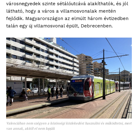
városnegyedek szinte sétálóutcává alakíthatók, és jól
látható, hogy a város a villamosvonalak mentén
fejlődik. Magyarországon az elmúlt három évtizedben
talán egy új villamosvonal épült, Debrecenben.
Valenciában nem szégyen a közösségi közlekedést használni és működtetni, mert
van annak, akitől el nem lopják