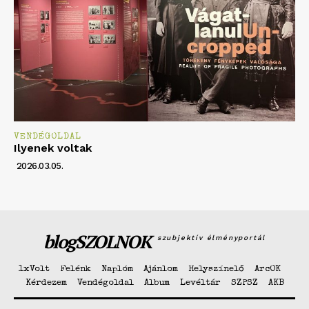
VENDÉGOLDAL
Ilyenek voltak
2026.03.05.
blogSZOLNOK
szubjektív élményportál
1xVolt
Felénk
Naplóm
Ajánlom
Helyszínelő
ArcOK
Kérdezem
Vendégoldal
Album
Levéltár
SZPSZ
AKB